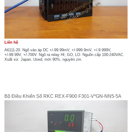
Liên hệ
A6111-20. Ngõ vào áp DC +/-99.99mV, +/-999.9mV, +/-9.999V,
+/-99.99V, +/-700V. Ngõ ra relay HI, GO, LO. Nguồn cấp 100-240VAC.
Xuất xứ: Japan. Used, mới 90%, nguyên zin.
Bộ Điều Khiển Số RKC REX-F900 F301-V*GN-NN5-5A