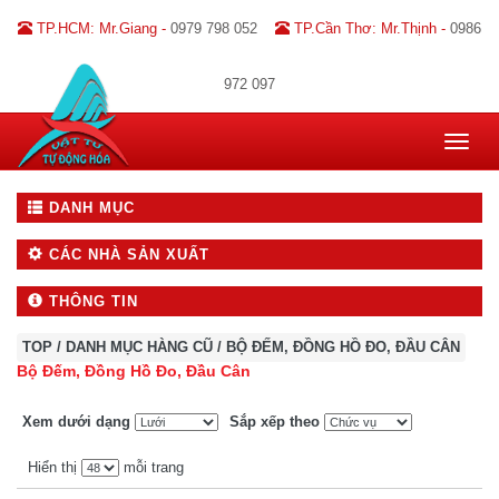
TP.HCM: Mr.Giang -
0979 798 052
TP.Cần Thơ: Mr.Thịnh -
0986
972 097
Toggle
navigat
DANH MỤC
CÁC NHÀ SẢN XUẤT
THÔNG TIN
TOP
/
DANH MỤC HÀNG CŨ
/
BỘ ĐẾM, ĐỒNG HỒ ĐO, ĐẦU CÂN
Bộ Đếm, Đồng Hồ Đo, Đầu Cân
Xem dưới dạng
Sắp xếp theo
Hiển thị
mỗi trang