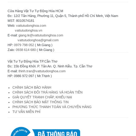
Cửa Hàng Vật Tư Tự Động Hóa HCM
Đc: 12/2 Tân Hàng, Phường 11, Quận 5, Thành phố Hồ Chí Minh, Việt Nam
MST: 8010574181
Web:
vattutudonghoa.com
vattutudonghoa.vn
E-mail:
giang.le@vattutudonghoa.com
vattutudonghoa@gmail.com
HP:
0979 798 052
( Mr.Giang )
Zalo:
0938 614 680
( Mr.Giang )
Vật Tư Tự Động Hóa TP.Cần Thơ
Đc: 15b Đồng Khởi. P. Tân An. Q. Ninh Kiều. Tp. Cần Thơ
E-mail:
thinh.tran@vattutudonghoa.com
HP: 0986 972 097 ( Mr.Thịnh )
CHÍNH SÁCH BẢO HÀNH
CHÍNH SÁCH ĐỔI TRẢ HÀNG VÀ HOÀN TIỀN
GIẢI QUYẾT TRANH CHẤP, KHIẾU NẠI
CHÍNH SÁCH BẢO MẬT THÔNG TIN
PHƯƠNG THỨC THANH TOÁN VÀ CHUYỂN HÀNG
TƯ VẤN MIỄN PHÍ