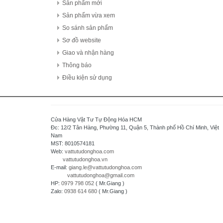
FDK Coperation
Sản phẩm mới
Hitachi - Japan
Sản phẩm vừa xem
HCFA - China
So sánh sản phẩm
HIOKI - Japan
Sơ đồ website
HAGER
Giao và nhận hàng
HONEYWELL
Thông báo
Hanyoung - Korea
Điều kiện sử dụng
HAKKO Electronics - JAPAN
Hokuyo Automatic Co., Ltd - Japan
IFM - GERMANY
Cửa Hàng Vật Tư Tự Động Hóa HCM
Idec Izumi Corp - Japan
Đc: 12/2 Tân Hàng, Phường 11, Quận 5, Thành phố Hồ Chí Minh, Việt
Nam
IDEC Corporation - Japan
MST: 8010574181
IHI - JAPAN
Web:
vattutudonghoa.com
vattutudonghoa.vn
IOR
E-mail:
giang.le@vattutudonghoa.com
ICHIDEN - JAPAN
vattutudonghoa@gmail.com
HP:
0979 798 052
( Mr.Giang )
IAI Corporation - Japan
Zalo:
0938 614 680
( Mr.Giang )
K.A Schmersal GmbH & Co.KG - Germany
Kasuga Electric Works Ltd - Japan