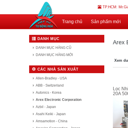
TP.HCM: Mr.Gi
Trang chủ
Sản phẩm mới
DANH MỤC
Arex 
DANH MỤC HÀNG CŨ
DANH MỤC HÀNG MỚI
Xem dư
CÁC NHÀ SẢN XUẤT
Allen-Bradley - USA
ABB - Switzerland
Lọc Nh
Autonics - Korea
20A 50
Arex Electronic Corporation
Azbil - Japan
Asahi Keiki - Japan
Amsamotion - China