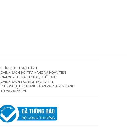
CHÍNH SÁCH BẢO HÀNH
CHÍNH SÁCH ĐỔI TRẢ HÀNG VÀ HOÀN TIỀN
GIẢI QUYẾT TRANH CHẤP, KHIẾU NẠI
CHÍNH SÁCH BẢO MẬT THÔNG TIN
PHƯƠNG THỨC THANH TOÁN VÀ CHUYỂN HÀNG
TƯ VẤN MIỄN PHÍ