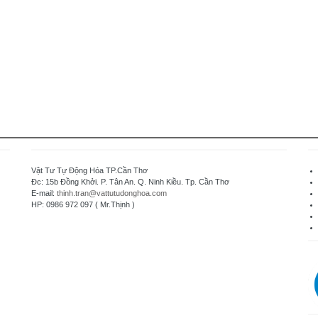
Vật Tư Tự Động Hóa TP.Cần Thơ
Đc: 15b Đồng Khởi. P. Tân An. Q. Ninh Kiều. Tp. Cần Thơ
E-mail:
thinh.tran@vattutudonghoa.com
HP: 0986 972 097 ( Mr.Thịnh )