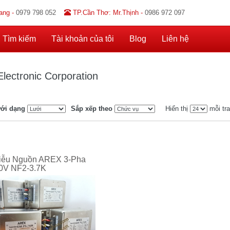
ang -
0979 798 052
TP.Cần Thơ: Mr.Thịnh -
0986 972 097
Tìm kiếm
Tài khoản của tôi
Blog
Liên hệ
Electronic Corporation
ới dạng
Sắp xếp theo
Hiển thị
mỗi tr
iễu Nguồn AREX 3-Pha
0V NF2-3.7K