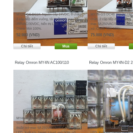
MY2N-GS DC24. Nguồn cấp 24VDC, 8 chân,
MY2N-GS DC48. Nguồn cấp (
2 cặp tiếp điểm vuông, tải thuần trở max 7A
chân, 2 cặp tiếp điểm vuông, t
250VAC/30VDC, hiển thị LED. Xuất xứ:
max 5A 250VAC/30VDC, hiển 
China. Mới 100%.
xứ: China. Mới 100%.
52.000 (VND)
75.000 (VND)
Relay Omron MY4N AC100/110
Relay Omron MY4N-D2 
MY4N AC100/110. Cuộn coil 100-110VAC
MY4N-D2 24VDC. Cuộn coil 
50/60Hz, 14 chân, 4 cặp tiếp điểm vuông, tải
Diode, 14 chân, 4 cặp tiếp đi
thuần trở max 5A 250VAC/30VDC, hiển thị
thuần trở max 5A 250VAC/30V
LED. Xuất xứ: Japan. Used, mới 90%, vỏ
LED. Xuất xứ: Japan. Used, 