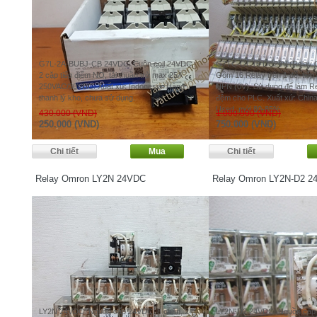
G7L-2A-BUBJ-CB 24VDC. Cuộn coil 24VDC,
G7TC-OC16 DC24V (Relay 
2 cặp tiếp điểm NO, tải thuần trở max 25A
Gồm 16 Relay trên 1 đế, tiếp
250VAC/30VDC. Xuất xứ: Indonesia. Hàng
NPN (0V). Sử dụng để làm Re
thanh lý kho, chưa sử dụng.
đệm cho PLC. Xuất xứ: China
Used, mới 80-85%
430.000 (VND)
1.000.000 (VND)
250.000 (VND)
750.000 (VND)
Relay Omron LY2N 24VDC
Relay Omron LY2N-D2 2
LY2N 24VDC. Nguồn cấp 24VDC, 8 chân, 2
LY2N-D2 24VDC. Nguồn cấp