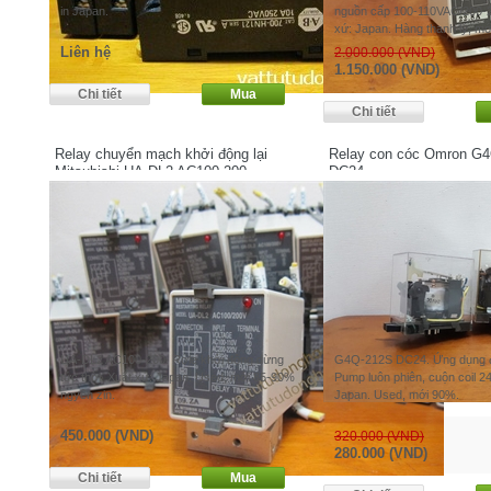
in Japan.
nguồn cấp 100-110VAC/200-
xứ: Japan. Hàng thanh lý, mới
Liên hệ
2.000.000 (VND)
1.150.000 (VND)
Relay chuyển mạch khởi động lại
Relay con cóc Omron G
Mitsubishi UA-DL2 AC100-200
DC24
UA-DL2 AC100-200. Rơle khởi động dừng
G4Q-212S DC24. Ứng dụng để
tức thời. Xuất xứ: Japan. Used, mới 85-90%
Pump luôn phiên, cuộn coil 2
ngyên zin.
Japan. Used, mới 90%.
450.000 (VND)
320.000 (VND)
280.000 (VND)