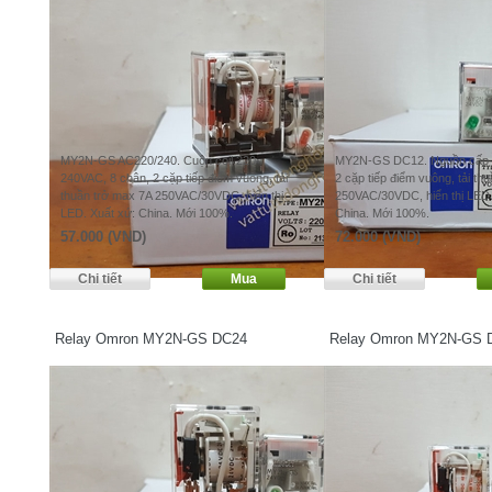
MY2N-GS AC220/240. Cuộn coil 220-
MY2N-GS DC12. Nguồn cấp 
240VAC, 8 chân, 2 cặp tiếp điểm vuông, tải
2 cặp tiếp điểm vuông, tải th
thuần trở max 7A 250VAC/30VDC, hiển thị
250VAC/30VDC, hiển thị LED.
LED. Xuất xứ: China. Mới 100%.
China. Mới 100%.
57.000 (VND)
72.000 (VND)
Relay Omron MY2N-GS DC24
Relay Omron MY2N-GS 