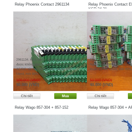
Relay Phoenix Contact 2961134
Relay Phoenix Contact 
KSR-24-21
2961134. Kích thước rất mỏng giúp hạn chế
EMG 22-REL-KSR-24-21. P/n
được không gian tủ, nguồn kích 120V
Nguồn kích 24V AC/DC, 1 cặp t
AC/DC, tải max 6A 250VAC (thuần trở).
thuần trở 8A. Used, mới 80%
Used, mới 90%, nguyên zin.
100.000 (VND)
50.000 (VND)
90.000 (VND)
40.000 (VND)
Relay Wago 857-304 + 857-152
Relay Wago 857-304 + 