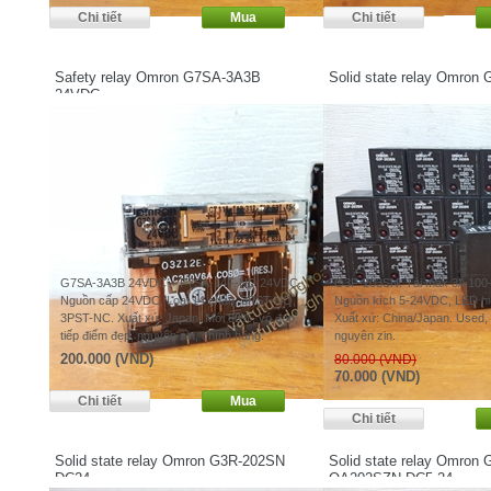
Safety relay Omron G7SA-3A3B
Solid state relay Omron
24VDC
G7SA-3A3B 24VDC + P7SA-14F-ND 24VDC.
G3F-203SN. Tải max 3A 100
Nguồn cấp 24VDC, Loại 14 chân, 3PST-NO,
Nguồn kích 5-24VDC, LED hiển
3PST-NC. Xuất xứ: Japan. Mới 90%, vỏ đẹp,
Xuất xứ: China/Japan. Used,
tiếp điểm đẹp, nguyên zin, chính hãng.
nguyên zin.
200.000 (VND)
80.000 (VND)
70.000 (VND)
Solid state relay Omron G3R-202SN
Solid state relay Omron 
DC24
OA202SZN DC5-24