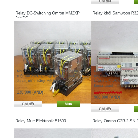
Relay DC-Switching Omron MM2XP
Relay khối Samwoon R3
24VDC
MM2XP 24VDC. Ưu điểm khi sử dụng tải DC,
R32C-YNT. Gồm 32 relay trên
cuộn coil 24VDC, 2 cặp tiếp điểm. Xuất xứ:
(0V) qua connector gài 40-châ
Japan, chính hãng. Mới 90%.
NO/relay 5A 250VAC/30VDC. 
Korea. Used, mới 90%.
130.000 (VND)
1.100.000 (VND)
900.000 (VND)
Relay Murr Elektronik 51600
Relay Omron G2R-2-SN 