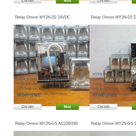
Relay Omron MY2N-D2 24VDC
Relay Omron MY2N-D2 D
MY2N-D2 24VDC. Nguồn cấp 24VDC, có
MY2N-D2 DC100/110. Nguồn 
Diode, 8 chân, 2 cặp tiếp điểm vuông, tải
110VDC, có Diode, 8 chân, 2 
thuần trở max 5A 250VAC/30VDC, hiển thị
vuông, tải thuần trở max 5A
LED. Xuất xứ: Japan. Mới 95%, vỏ đẹp, tiếp
hiển thị LED. Xuất xứ: Japan
điểm đẹp, nguyên zin, chính hãng.
90%, tiếp điểm đẹp, nguyên z
36.000 (VND)
45.000 (VND)
Relay Omron MY2N-GS AC220/240
Relay Omron MY2N-GS 