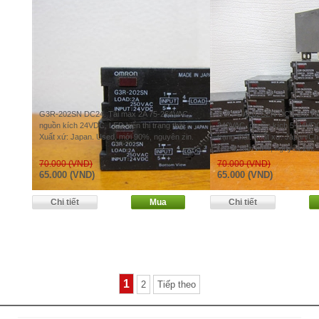
G3R-202SN DC24. Tải max 2A 75-264VAC,
G3R-OA202SZN DC5-24. Tải
nguồn kích 24VDC, LED hiển thị trạng thái.
240VAC, nguồn kích 5-24VDC,
Xuất xứ: Japan. Used, mới 90%, nguyên zin.
trạng thái. Xuất xứ: Japan/Ch
Used, mới 90%, nguyên zin.
70.000 (VND)
70.000 (VND)
65.000 (VND)
65.000 (VND)
1
2
Tiếp theo