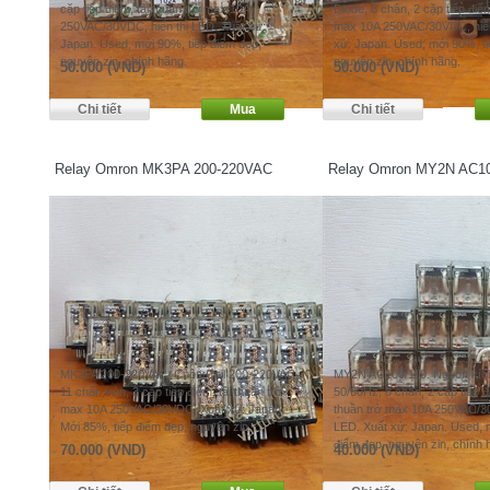
cặp tiếp điểm, tải thuần trở max 10A
Diode, 8 chân, 2 cặp tiếp điểm
250VAC/30VDC, hiển thị LED. Xuất xứ:
max 10A 250VAC/30VDC, hiển
Japan. Used, mới 90%, tiếp điểm đẹp,
xứ: Japan. Used, mới 90%, ti
nguyên zin, chính hãng.
nguyên zin, chính hãng.
50.000 (VND)
50.000 (VND)
Relay Omron MK3PA 200-220VAC
Relay Omron MY2N AC10
MK3PA 200-220VAC. Cuộn Coil 200-220VAC,
MY2N AC100/110. Nguồn kíc
11 chân tròn, 3 cặp tiếp điểm, tải thuần trở
50/60Hz, 8 chân, 2 cặp tiếp đ
max 10A 250VAC/30VDC. Xuất xứ: Japan.
thuần trở max 10A 250VAC/30
Mới 85%, tiếp điểm đẹp, nguyên zin.
LED. Xuất xứ: Japan. Used, 
điểm đẹp, nguyên zin, chính 
70.000 (VND)
40.000 (VND)