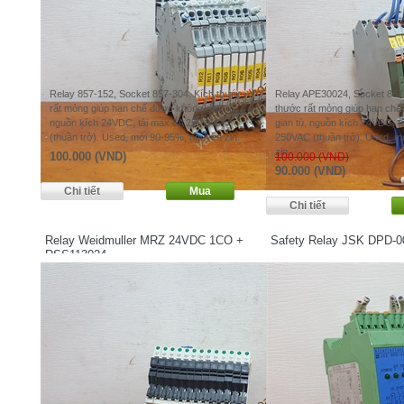
Relay 857-152, Socket 857-304. Kích thước
Relay APE30024, Socket 857
rất mỏng giúp hạn chế được không gian tủ,
thước rất mỏng giúp hạn ch
nguồn kích 24VDC, tải max 6A 250VAC
gian tủ, nguồn kích 24VDC, t
(thuần trở). Used, mới 90-95%, nguyên zin.
250VAC (thuần trở). Used, m
zin.
100.000 (VND)
100.000 (VND)
90.000 (VND)
Relay Weidmuller MRZ 24VDC 1CO +
Safety Relay JSK DPD-0
RSS113024