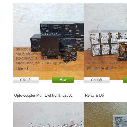
G9H-205S DC24. Hybrid power relay kết
MY2K 24VAC. cuộn set coil và
hợp tải tiếp điểm relay và ssr. Tải 50mA-5A
24VAC 50/60Hz, 2 cặp tiếp điể
100-240VAC. Nguồn kích 24VDC. Xuất xứ:
max 3A 250VAC/30VDC, hiển th
Japan. Used, mới 85-90%, nguyên zin.
cơ, đế 14 chân. Xuất xứ: Jap
90%, vỏ đẹp, tiếp điểm đẹp, 
Liên hệ
150.000 (VND)
Opto-coupler Murr Elektronik 52550
Relay & Đế