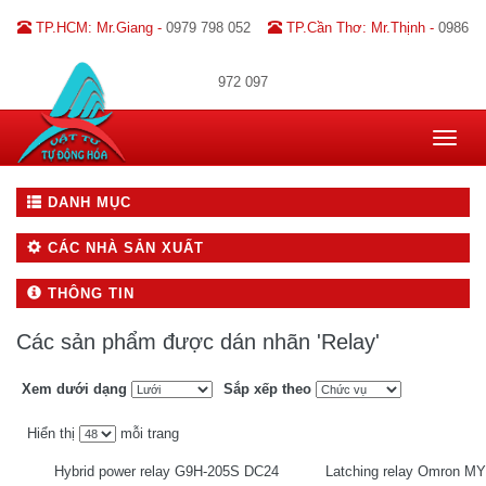
TP.HCM: Mr.Giang -
0979 798 052
TP.Cần Thơ: Mr.Thịnh -
0986
972 097
Toggle
navigat
DANH MỤC
CÁC NHÀ SẢN XUẤT
THÔNG TIN
Các sản phẩm được dán nhãn 'Relay'
Xem dưới dạng
Sắp xếp theo
Hiển thị
mỗi trang
Hybrid power relay G9H-205S DC24
Latching relay Omron M