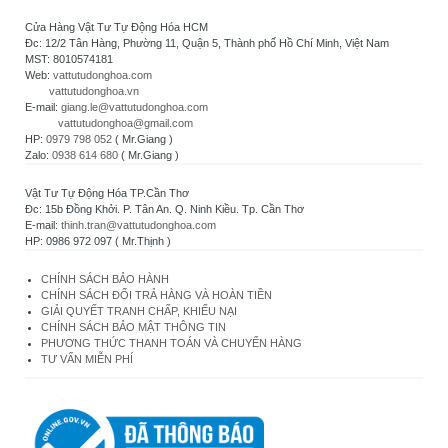
Cửa Hàng Vật Tư Tự Động Hóa HCM
Đc: 12/2 Tân Hàng, Phường 11, Quận 5, Thành phố Hồ Chí Minh, Việt Nam
MST: 8010574181
Web:
vattutudonghoa.com
vattutudonghoa.vn
E-mail:
giang.le@vattutudonghoa.com
vattutudonghoa@gmail.com
HP:
0979 798 052
( Mr.Giang )
Zalo:
0938 614 680
( Mr.Giang )
Vật Tư Tự Động Hóa TP.Cần Thơ
Đc: 15b Đồng Khởi. P. Tân An. Q. Ninh Kiều. Tp. Cần Thơ
E-mail:
thinh.tran@vattutudonghoa.com
HP: 0986 972 097 ( Mr.Thịnh )
CHÍNH SÁCH BẢO HÀNH
CHÍNH SÁCH ĐỔI TRẢ HÀNG VÀ HOÀN TIỀN
GIẢI QUYẾT TRANH CHẤP, KHIẾU NẠI
CHÍNH SÁCH BẢO MẬT THÔNG TIN
PHƯƠNG THỨC THANH TOÁN VÀ CHUYỂN HÀNG
TƯ VẤN MIỄN PHÍ