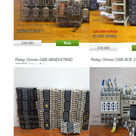
G2R-2-SND DC24. Cuộn coil 24VDC, có
G6B-4BND 24VDC. gồm 4 R
LED, Diode xả, ngõ ra 2 cặp tiếp điểm, tải
trên 1 đế, làm Relay đệm tru
thuần trở 5A 250VAC/30VDC, tần số hoạt
Xuất xứ: Japan. Used, mới 
động 1.800 lần/giờ. Xuất xứ: Japan/Malaysia.
Used, mới 85-90%.
30.000 (VND)
120.000 (VND)
85.000 (VND)
Relay Omron G6B-4BND/47BND
Relay Omron G6B-4CB 
24VDC hàng đẹp
G6B-4BND hoặc G6B-47BND 24VDC. gồm 4
G6B-4CB 24VDC. Gồm 4 Re
Relay G6B nằm trên 1 đế, làm Relay đệm
trên 1 đế, kích 0V, mỗi Rela
trung gian cho PLC. Xuất xứ: Japan. Used,
Xuất xứ: Japan. Used, hàng r
hàng đẹp.