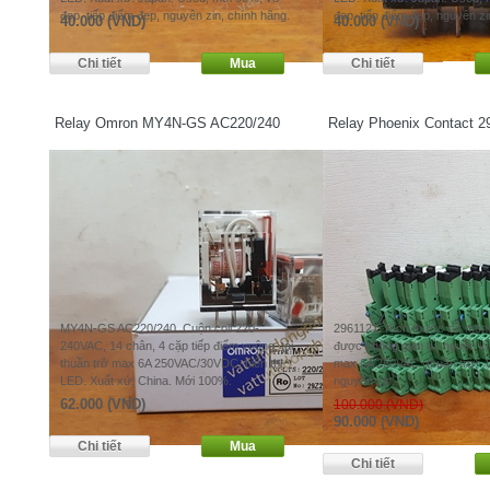
đẹp, tiếp điểm đẹp, nguyên zin, chính hãng.
đẹp, tiếp điểm đẹp, nguyên zi
40.000 (VND)
40.000 (VND)
Relay Omron MY4N-GS AC220/240
Relay Phoenix Contact 2
MY4N-GS AC220/240. Cuộn coil 220-
2961121. Kích thước rất mỏn
240VAC, 14 chân, 4 cặp tiếp điểm vuông, tải
được không gian tủ, nguồn kí
thuần trở max 6A 250VAC/30VDC, hiển thị
max 6A 250VAC (thuần trở). 
LED. Xuất xứ: China. Mới 100%.
nguyên zin.
62.000 (VND)
100.000 (VND)
90.000 (VND)