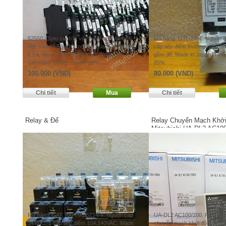
52550. Opto cách ly và chuyển đổi tín hiệu,
Mã hàng: G7L-2A-T. Nguồn 
ngõ vào 10-53VDC, ngõ ra Triac 24-250VAC
cặp tiếp điểm thường mở 25
0.5A, tần số hoạt động 20Hz. Xuất xứ:
gồm đế. Made in Japan. Tình 
Germany. Used, mới 90-95%.
85%.
100.000 (VND)
80.000 (VND)
Relay & Đế
Relay Chuyển Mạch Khởi
Mitsubishi UA-DL2 AC10
Mã hàng: CAT 700-HK36Z24-4. Nguồn cấp
UA-DL2 AC100/200. Re-startin
24VDC. 1 cặp tiếp điểm 10A 240VAC. Made
chuyển mạch khởi động nguồn