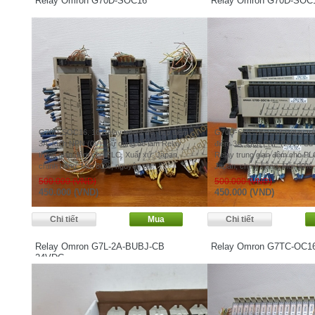
Relay Omron G70D-SOC16
Relay Omron G70D-SOC
G70D-SOC16. 16 Relay trên 1 đế, tiếp điểm
G70D-SOC16-1. 16 Relay trên
3A, kích NPN (0V). Sử dụng để làm Relay
điểm 3A, kích PNP (24V). Sử
trung gian đệm cho PLC. Xuất xứ: Japan,
Relay trung gian đệm cho PL
chính hãng. Mới 80%, nguyên zin.
Japan, chính hãng. Mới 90%.
500.000 (VND)
500.000 (VND)
450.000 (VND)
450.000 (VND)
Relay Omron G7L-2A-BUBJ-CB
Relay Omron G7TC-OC1
24VDC