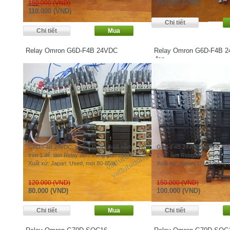
150.000 (VND)
150.000 (VND)
110.000 (VND)
Relay Omron G6D-F4B 24VDC
Relay Omron G6D-F4B 2
đẹp
G6D-F4B 24VDC. gồm 4 Relay G6B nằm
G6D-F4B 24VDC. gồm 4 rela
trên 1 đế, làm Relay đệm trung gian cho PLC.
1 đế, làm Relay đệm trung gi
Xuất xứ: Japan. Used, mới 80-85%.
Xuất xứ: Japan. Used, hàng 
120.000 (VND)
150.000 (VND)
80.000 (VND)
100.000 (VND)