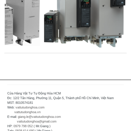
Cửa Hàng Vật Tư Tự Động Hóa HCM
Đc: 12/2 Tân Hàng, Phường 11, Quận 5, Thành phố Hồ Chí Minh, Việt Nam
MST: 8010574181
Web:
vattutudonghoa.com
vattutudonghoa.vn
E-mail:
giang.le@vattutudonghoa.com
vattutudonghoa@gmail.com
HP:
0979 798 052
( Mr.Giang )
Zalo:
0938 614 680
( Mr.Giang )