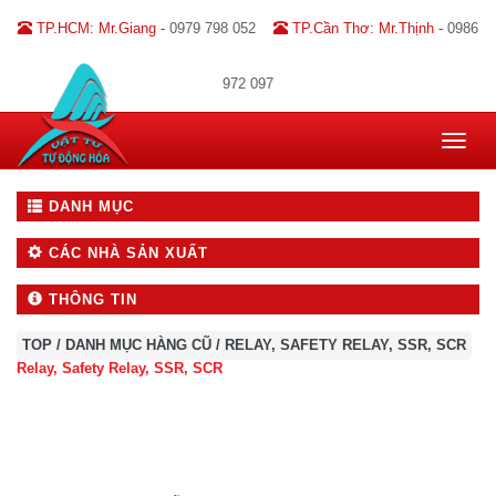
TP.HCM: Mr.Giang -
0979 798 052
TP.Cần Thơ: Mr.Thịnh -
0986
972 097
Toggle
navigat
DANH MỤC
CÁC NHÀ SẢN XUẤT
THÔNG TIN
TOP
/
DANH MỤC HÀNG CŨ
/
RELAY, SAFETY RELAY, SSR, SCR
Relay,
Safety Relay,
SSR, SCR