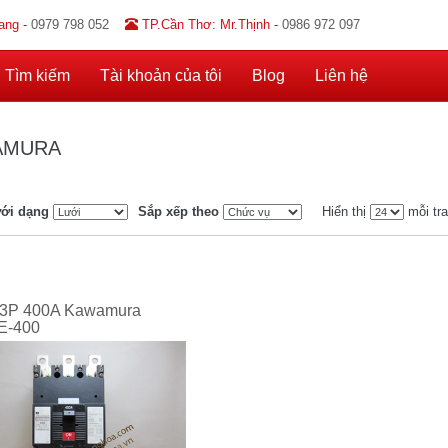
ang -
0979 798 052
TP.Cần Thơ: Mr.Thịnh -
0986 972 097
Tìm kiếm
Tài khoản của tôi
Blog
Liên hệ
AMURA
ới dạng
Sắp xếp theo
Hiển thị
mỗi tr
3P 400A Kawamura
E-400