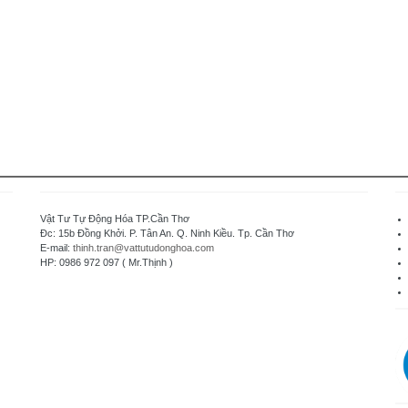
Vật Tư Tự Động Hóa TP.Cần Thơ
Đc: 15b Đồng Khởi. P. Tân An. Q. Ninh Kiều. Tp. Cần Thơ
E-mail:
thinh.tran@vattutudonghoa.com
HP: 0986 972 097 ( Mr.Thịnh )