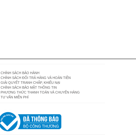
CHÍNH SÁCH BẢO HÀNH
CHÍNH SÁCH ĐỔI TRẢ HÀNG VÀ HOÀN TIỀN
GIẢI QUYẾT TRANH CHẤP, KHIẾU NẠI
CHÍNH SÁCH BẢO MẬT THÔNG TIN
PHƯƠNG THỨC THANH TOÁN VÀ CHUYỂN HÀNG
TƯ VẤN MIỄN PHÍ