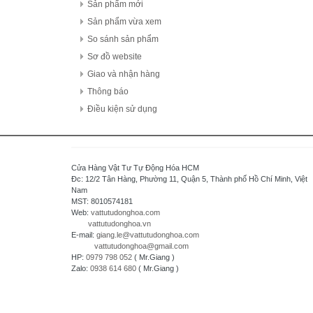
FDK Coperation
Sản phẩm mới
Hitachi - Japan
Sản phẩm vừa xem
HCFA - China
So sánh sản phẩm
HIOKI - Japan
Sơ đồ website
HAGER
Giao và nhận hàng
HONEYWELL
Thông báo
Hanyoung - Korea
Điều kiện sử dụng
HAKKO Electronics - JAPAN
Hokuyo Automatic Co., Ltd - Japan
IFM - GERMANY
Cửa Hàng Vật Tư Tự Động Hóa HCM
Idec Izumi Corp - Japan
Đc: 12/2 Tân Hàng, Phường 11, Quận 5, Thành phố Hồ Chí Minh, Việt
Nam
IDEC Corporation - Japan
MST: 8010574181
IHI - JAPAN
Web:
vattutudonghoa.com
vattutudonghoa.vn
IOR
E-mail:
giang.le@vattutudonghoa.com
ICHIDEN - JAPAN
vattutudonghoa@gmail.com
HP:
0979 798 052
( Mr.Giang )
IAI Corporation - Japan
Zalo:
0938 614 680
( Mr.Giang )
K.A Schmersal GmbH & Co.KG - Germany
Kasuga Electric Works Ltd - Japan