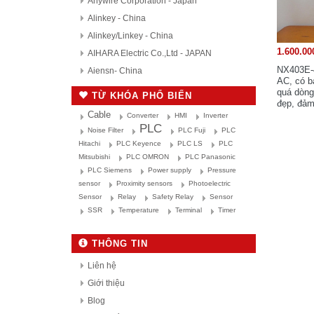
Anywire Corporation - Japan
Alinkey - China
Alinkey/Linkey - China
1.600.00
AIHARA Electric Co.,Ltd - JAPAN
NX403E-
Aiensn- China
AC, có b
AutomationDirect - USA
quá dòng
TỪ KHÓA PHỔ BIẾN
đẹp, đảm
D.H.M Korea
khác. Hà
Cable
Converter
HMI
Inverter
Delta - Taiwan
95%.
PLC
Noise Filter
PLC Fuji
PLC
Danfoss - Denmark
Hitachi
PLC Keyence
PLC LS
PLC
Mitsubishi
PLC OMRON
PLC Panasonic
DAITRON
PLC Siemens
Power supply
Pressure
Delta Electronics, Inc
sensor
Proximity sensors
Photoelectric
Densei-Lambda - Japan
Sensor
Relay
Safety Relay
Sensor
Daihara Electric Co.,Ltd - Japan
SSR
Temperature
Terminal
Timer
Di-soric - Germany
THÔNG TIN
Denki Seikosha - Japan
Daiichi Electronics co.,Ltd - Japan
Liên hệ
Fuji Electric - Japan
Giới thiệu
FESTO
Blog