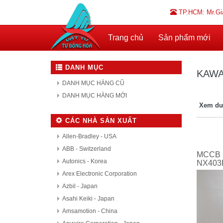
TP.HCM: Mr.Gi
Trang chủ
Sản phẩm mới
DANH MỤC
KAW
DANH MỤC HÀNG CŨ
DANH MỤC HÀNG MỚI
Xem dư
CÁC NHÀ SẢN XUẤT
Allen-Bradley - USA
ABB - Switzerland
MCCB 
Autonics - Korea
NX403
Arex Electronic Corporation
Azbil - Japan
Asahi Keiki - Japan
Amsamotion - China