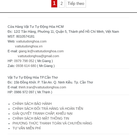
1
2
Tiếp theo
Cửa Hàng Vật Tư Tự Động Hóa HCM
Đc: 12/2 Tân Hàng, Phường 11, Quận 5, Thành phố Hồ Chí Minh, Việt Nam
MST: 8010574181
Web:
vattutudonghoa.com
vattutudonghoa.vn
E-mail:
giang.le@vattutudonghoa.com
vattutudonghoa@gmail.com
HP:
0979 798 052
( Mr.Giang )
Zalo:
0938 614 680
( Mr.Giang )
Vật Tư Tự Động Hóa TP.Cần Thơ
Đc: 15b Đồng Khởi. P. Tân An. Q. Ninh Kiều. Tp. Cần Thơ
E-mail:
thinh.tran@vattutudonghoa.com
HP: 0986 972 097 ( Mr.Thịnh )
CHÍNH SÁCH BẢO HÀNH
CHÍNH SÁCH ĐỔI TRẢ HÀNG VÀ HOÀN TIỀN
GIẢI QUYẾT TRANH CHẤP, KHIẾU NẠI
CHÍNH SÁCH BẢO MẬT THÔNG TIN
PHƯƠNG THỨC THANH TOÁN VÀ CHUYỂN HÀNG
TƯ VẤN MIỄN PHÍ