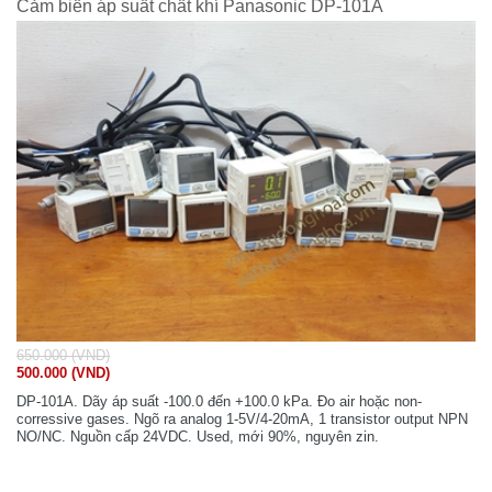
Cảm biến áp suất chất khí Panasonic DP-101A
650.000 (VND)
500.000 (VND)
DP-101A. Dãy áp suất -100.0 đến +100.0 kPa. Đo air hoặc non-
corressive gases. Ngõ ra analog 1-5V/4-20mA, 1 transistor output NPN
NO/NC. Nguồn cấp 24VDC. Used, mới 90%, nguyên zin.