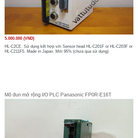
5.000.000 (VND)
HL-C2CE. Sử dụng kết hợp với Sensor head HL-C201F or HL-C203F or
HL-C211F5. Made in Japan. Mới 95% (chưa qua sử dụng).
Mô đun mở rộng I/O PLC Panasonic FP0R-E16T