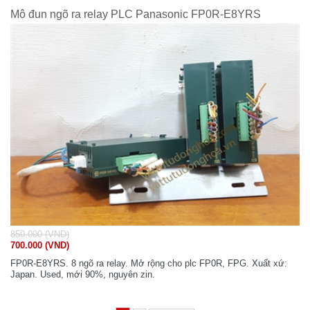
Mô đun ngõ ra relay PLC Panasonic FP0R-E8YRS
850.000 (VND)
700.000 (VND)
FP0R-E8YRS. 8 ngõ ra relay. Mở rộng cho plc FP0R, FPG. Xuất xứ:
Japan. Used, mới 90%, nguyên zin.