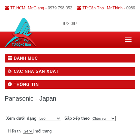
TP.HCM: Mr.Giang -
0979 798 052
TP.Cần Thơ: Mr.Thịnh -
0986
972 097
Toggle
navigat
DANH MỤC
CÁC NHÀ SẢN XUẤT
THÔNG TIN
Panasonic - Japan
Xem dưới dạng
Sắp xếp theo
Hiển thị
mỗi trang