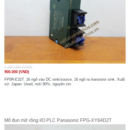
1.200.000 (VND)
900.000 (VND)
FP0R-E32T. 16 ngõ vào DC sink/source, 16 ngõ ra transistor sink. Xuất
xứ: Japan. Used, mới 90%, nguyên zin.
Mô đun mở rộng I/O PLC Panasonic FPG-XY64D2T