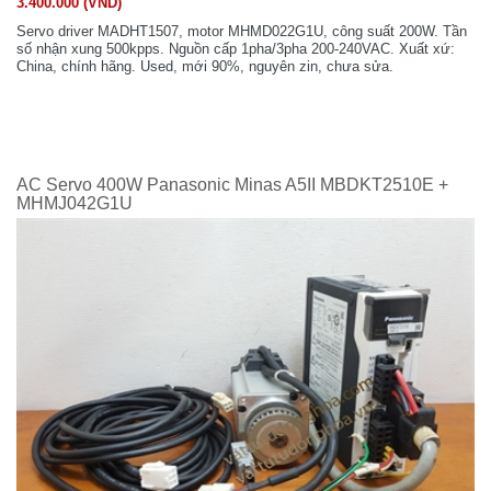
3.400.000 (VND)
Servo driver MADHT1507, motor MHMD022G1U, công suất 200W. Tần
số nhận xung 500kpps. Nguồn cấp 1pha/3pha 200-240VAC. Xuất xứ:
China, chính hãng. Used, mới 90%, nguyên zin, chưa sửa.
AC Servo 400W Panasonic Minas A5II MBDKT2510E +
MHMJ042G1U