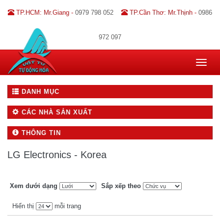
TP.HCM: Mr.Giang -
0979 798 052
TP.Cần Thơ: Mr.Thịnh -
0986
972 097
Toggle
navigat
DANH MỤC
CÁC NHÀ SẢN XUẤT
THÔNG TIN
LG Electronics - Korea
Xem dưới dạng
Sắp xếp theo
Hiển thị
mỗi trang