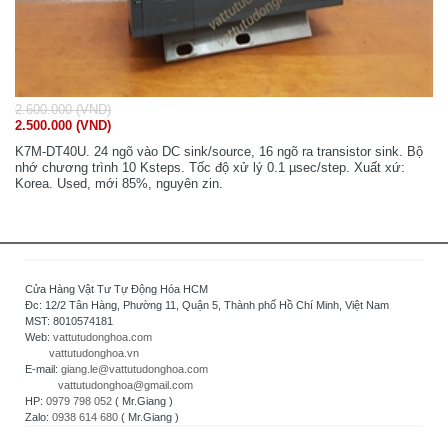
2.600.000 (VND)
2.500.000 (VND)
K7M-DT40U. 24 ngõ vào DC sink/source, 16 ngõ ra transistor sink. Bộ
nhớ chương trình 10 Ksteps. Tốc độ xử lý 0.1 µsec/step. Xuất xứ:
Korea. Used, mới 85%, nguyên zin.
Cửa Hàng Vật Tư Tự Động Hóa HCM
Đc: 12/2 Tân Hàng, Phường 11, Quận 5, Thành phố Hồ Chí Minh, Việt Nam
MST: 8010574181
Web:
vattutudonghoa.com
vattutudonghoa.vn
E-mail:
giang.le@vattutudonghoa.com
vattutudonghoa@gmail.com
HP:
0979 798 052
( Mr.Giang )
Zalo:
0938 614 680
( Mr.Giang )