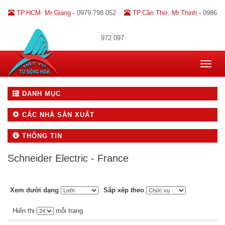
TP.HCM: Mr.Giang -
0979 798 052
TP.Cần Thơ: Mr.Thịnh -
0986
972 097
Toggle
navigat
DANH MỤC
CÁC NHÀ SẢN XUẤT
THÔNG TIN
Schneider Electric - France
Xem dưới dạng
Sắp xếp theo
Hiển thị
mỗi trang