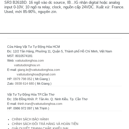
SR3 B261BD. 16 ngõ vào dc source, IB...IG nhận digital hoặc analog
input 0-10V, 10 ngõ ra relay, clock, nguồn cấp 24VDC. Xuất xứ: France.
Used, mới 85-90%, nguyên zin.
Cửa Hàng Vật Tư Tự Động Hóa HCM
Đc: 12/2 Tân Hàng, Phường 11, Quận 5, Thành phố Hồ Chí Minh, Việt Nam
MST: 8010574181
Web:
vattutudonghoa.com
vattutudonghoa.vn
E-mail:
giang.le@vattutudonghoa.com
vattutudonghoa@gmail.com
HP:
0979 798 052
( Mr.Giang )
Zalo:
0938 614 680
( Mr.Giang )
Vật Tư Tự Động Hóa TP.Cần Thơ
Đc: 15b Đồng Khởi. P. Tân An. Q. Ninh Kiều. Tp. Cần Thơ
E-mail:
thinh.tran@vattutudonghoa.com
HP: 0986 972 097 ( Mr.Thịnh )
CHÍNH SÁCH BẢO HÀNH
CHÍNH SÁCH ĐỔI TRẢ HÀNG VÀ HOÀN TIỀN
GIẢI QUYẾT TRANH CHẤP, KHIẾU NẠI