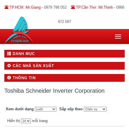
TP.HCM: Mr.Giang -
0979 798 052
TP.Cần Thơ: Mr.Thịnh -
0986
972 097
Toggle
navigat
DANH MỤC
CÁC NHÀ SẢN XUẤT
THÔNG TIN
Toshiba Schneider Inverter Corporation
Xem dưới dạng
Sắp xếp theo
Hiển thị
mỗi trang