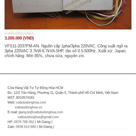
3.400.000 (VND)
3.200.000 (VND)
VFS11-2037PM-AN. Nguồn cấp 1pha/3pha 220VAC. Công suất ngõ ra
3pha 220VAC 3.7kW-6.7kVA-5HP, tần số 0.5-500Hz. Xuất xứ: Japan,
chính hãng. Mới 85%, chưa sửa, nguyên zin.
Cửa Hàng Vật Tư Tự Động Hóa HCM
Đc: 12/2 Tân Hàng, Phường 11, Quận 5, Thành phố Hồ Chí Minh, Việt Nam
MST: 8010574181
Web:
vattutudonghoa.com
vattutudonghoa.vn
E-mail:
giang.le@vattutudonghoa.com
vattutudonghoa@gmail.com
HP:
0979 798 052
( Mr.Giang )
Zalo:
0938 614 680
( Mr.Giang )