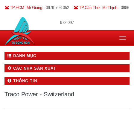
TP.HCM: Mr.Giang -
0979 798 052
TP.Cần Thơ: Mr.Thịnh -
0986
972 097
Toggle
navigat
DANH MỤC
CÁC NHÀ SẢN XUẤT
THÔNG TIN
Traco Power - Switzerland