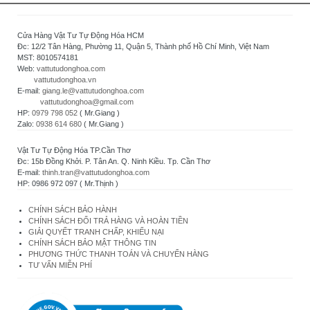
Cửa Hàng Vật Tư Tự Động Hóa HCM
Đc: 12/2 Tân Hàng, Phường 11, Quận 5, Thành phố Hồ Chí Minh, Việt Nam
MST: 8010574181
Web:
vattutudonghoa.com
vattutudonghoa.vn
E-mail:
giang.le@vattutudonghoa.com
vattutudonghoa@gmail.com
HP:
0979 798 052
( Mr.Giang )
Zalo:
0938 614 680
( Mr.Giang )
Vật Tư Tự Động Hóa TP.Cần Thơ
Đc: 15b Đồng Khởi. P. Tân An. Q. Ninh Kiều. Tp. Cần Thơ
E-mail:
thinh.tran@vattutudonghoa.com
HP: 0986 972 097 ( Mr.Thịnh )
CHÍNH SÁCH BẢO HÀNH
CHÍNH SÁCH ĐỔI TRẢ HÀNG VÀ HOÀN TIỀN
GIẢI QUYẾT TRANH CHẤP, KHIẾU NẠI
CHÍNH SÁCH BẢO MẬT THÔNG TIN
PHƯƠNG THỨC THANH TOÁN VÀ CHUYỂN HÀNG
TƯ VẤN MIỄN PHÍ