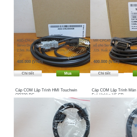
ASD-CNUS0A08. Cáp COM cài đặt thông số
MR-CPCATCBL3M. Cáp COM ca
Servo Delta dòng ASDA-B2/AB/A2, chiều dài
số cho Servo Mitsubishi dò
2,5m. Xuất xứ: China. Mới 100%.
J2S. Xuất xứ: China. Mới 10
400.000 (VND)
400.000 (VND)
Cáp COM Lập Trình HMI Touchwin
Cáp COM Lập Trình Màn
OP320-PC
Fuji-Hakko V6-CP