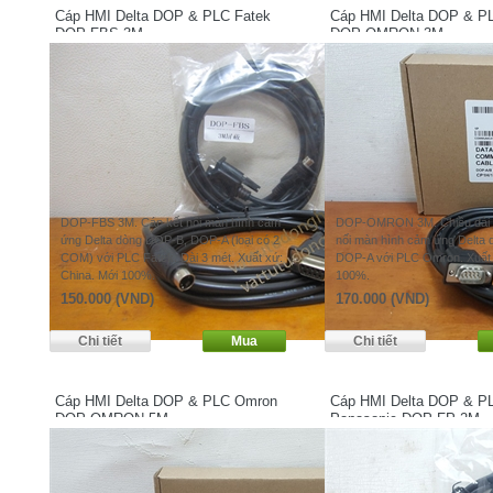
Cáp HMI Delta DOP & PLC Fatek
Cáp HMI Delta DOP & P
DOP-FBS 3M
DOP-OMRON 3M
DOP-FBS 3M. Cáp kết nối màn hình cảm
DOP-OMRON 3M. Chiều dài 3
ứng Delta dòng DOP-B, DOP-A (loại có 2
nối màn hình cảm ứng Delta
COM) với PLC Fatek. Dài 3 mét. Xuất xứ:
DOP-A với PLC Omron. Xuất 
China. Mới 100%.
100%.
150.000 (VND)
170.000 (VND)
Cáp HMI Delta DOP & PLC Omron
Cáp HMI Delta DOP & P
DOP-OMRON 5M
Panasonic DOP-FP 2M