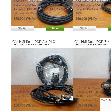
DOP-FP 3M. Cáp kết nối màn hình cảm ứng
DOP/A-FX 2M. Cáp kết nối m
Delta dòng DOP-A, DOP-B với PLC
ứng Delta dòng DOP-A với PL
Panasonic FP0, FPG, FP-X0, FPX. Dài 3
dòng FX. Dài 2 mét. Xuất xứ:
mét. Xuất xứ: China. Mới 100%.
100%.
150.000 (VND)
150.000 (VND)
Cáp HMI Delta DOP-A & PLC
Cáp HMI Delta DOP-B &
Mitsubishi DOP/A-FX 3M
Mitsubishi DOP-FX 3M
DOP/A-FX 3M. Cáp kết nối màn hình cảm
DOP-FX 3M. Cáp kết nối mà
ứng Delta dòng DOP-A với PLC Mitsubishi
Delta dòng DOP-B, DOP-100
dòng FX. Dài 3 mét. Xuất xứ: China. Mới
107BV ... với PLC Mitsubishi 
100%.
mét. Xuất xứ: China. Mới 10
150.000 (VND)
150.000 (VND)