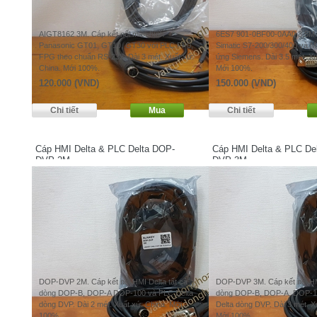
AIGT8162 3M. Cáp kết nối màn hình
6ES7 901-0BF00-0AA0 3,5M. C
Panasonic GT01, GT10, GT30 với PLC FP0,
Simatic S7-200/300/400 và Ma
FPG theo chuẩn RS-232. Dài 3 mét. Xuất xứ:
ứng Siemens. Dài 3.5 mét. Xu
China. Mới 100%.
Mới 100%.
120.000 (VND)
150.000 (VND)
Cáp HMI Delta & PLC Delta DOP-
Cáp HMI Delta & PLC De
DVP 2M
DVP 3M
DOP-DVP 2M. Cáp kết nối HMI Delta tất cả
DOP-DVP 3M. Cáp kết nối HMI
dòng DOP-B, DOP-A DOP-100 và PLC Delta
dòng DOP-B, DOP-A, DOP-1
dòng DVP. Dài 2 mét. Xuất xứ: China. Mới
Delta dòng DVP. Dài 3 mét. X
100%.
Mới 100%.