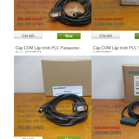
FX0S, FX0N, FX1S, FX1N, FX2N, FX3S,
PLC, lập trình cho các dòng
FX3G, FX3U, FX3UC, kết nối máy tính thông
CS/CJ/CQM1H/CPM2C. Mới 
qua cổng COM, đầu cáp mạ màu vàng rất
đẹp. Xuất xứ: China. Mới 100%.
280.000 (VND)
1.100.000 (VND)
260.000 (VND)
1.000.000 (VND)
Cáp COM Lập trình PLC Panasonic-
Cáp COM Lập trình PLC
Nais AFC8513
LOGO!PC
AFC8513. Lập trình PLC Panasonic-Nais
LOGO!PC. Lập trình PLC LOG
dòng FP0/FP-G/FP-X/FP-M/FP2/FP2SH.
với PC qua cổng COM. Mới 
Giao tiếp với PC thông qua cổng COM. Xuất
xứ: China. Mới 100%.
250.000 (VND)
500.000 (VND)
450.000 (VND)