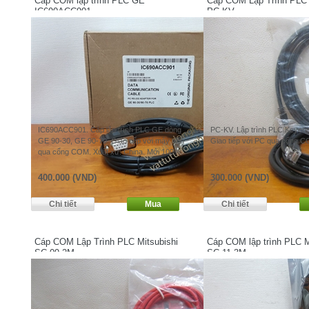
Cáp COM lập trình PLC GE
Cáp COM Lập Trình PLC
IC690ACC901
PC-KV
IC690ACC901. Cáp lập trình PLC GE dòng
PC-KV. Lập trình PLC Keyenc
GE 90-30, GE 90-70. Giao tiếp với máy tính
Giao tiếp với PC qua cổng 
qua cổng COM. Xuất xứ: China. Mới 100%.
400.000 (VND)
300.000 (VND)
Cáp COM Lập Trình PLC Mitsubishi
Cáp COM lập trình PLC M
SC-09 2M
SC-11 3M