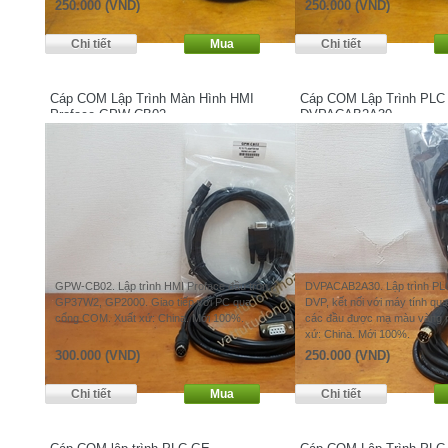
250.000 (VND)
250.000 (VND)
Cáp COM Lập Trình Màn Hình HMI
Cáp COM Lập Trình PLC 
Proface GPW-CB02
DVPACAB2A30
GPW-CB02. Lập trình HMI Proface đầu tròn
DVPACAB2A30. Lập trình PLC
GP37W2, GP2000. Giao tiếp với PC qua
DVP, kết nối với máy tính q
cổng COM. Xuất xứ: China. Mới 100%.
các đầu được mạ màu vàng r
xứ: China. Mới 100%.
300.000 (VND)
250.000 (VND)