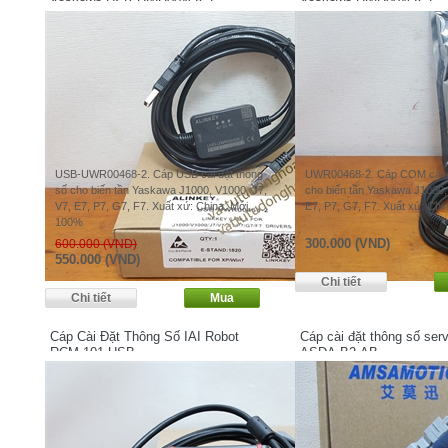
Yaskawa USB-UWR00468-2
Yaskawa UWR00468-2
USB-UWR00468-2. Cáp USB cài đặt thông
UWR00468-2. Cáp COM cài đ
số cho biến tần Yaskawa J1000, V1000, J7,
cho biến tần Yaskawa J1000,
V7, E7, P7, G7, F7. Xuất xứ: China. Mới
E7, P7, G7, F7. Xuất xứ: Ch
100%
300.000 (VND)
600.000 (VND)
550.000 (VND)
Cáp Cài Đặt Thông Số IAI Robot
Cáp cài đặt thông số ser
RCM-101-USB
ASDA-B2-AB