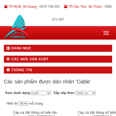
TP.HCM: Mr.Giang -
0979 798 052
TP.Cần Thơ: Mr.Thịnh -
0986
972 097
Toggle
navigat
DANH MỤC
CÁC NHÀ SẢN XUẤT
THÔNG TIN
Các sản phẩm được dán nhãn 'Cable'
Xem dưới dạng
Sắp xếp theo
Hiển thị
mỗi trang
Cáp cài đặt thông số biến tần
Cáp cài đặt thông số biến