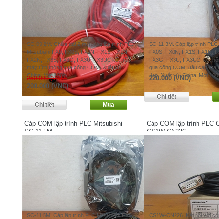
SC-09 2M. Chiều dài 2 mét, cáp lập trình PLC
SC-11 3M. Cáp lập trình PLC 
Mitsubishi FX0, FX0S, FX0N, FX1S, FX1N,
FX0S, FX0N, FX1S, FX1N, F
FX2N, FX3S, FX3G, FX3U, FX3UC kết nối
FX3G, FX3U, FX3UC, kết nối
máy tính thông qua cổng COM. Xuất xứ:
qua cổng COM, đầu cáp mạ 
China. Mới 100%.
đẹp. Xuất xứ: China. Mới 10
220.000 (VND)
250.000 (VND)
200.000 (VND)
Cáp COM lập trình PLC Mitsubishi
Cáp COM lập trình PLC 
SC-11 5M
CS1W-CN226
SC-11 5M. Cáp lập trình PLC Mitsubishi FX0,
CS1W-CN226. Kết nối với cổn