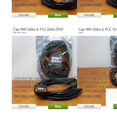
150.000 (VND)
150.000 (VND)
Cáp HMI Delta & PLC Delta DOP-
Cáp HMI Delta & PLC Xi
DVP 5M
2M
DOP-DVP 5M. Cáp kết nối HMI Delta tất cả
DOP-XC 2M. Cáp kết nối Hmi
dòng DOP-B, DOP-A, DOP-100 và PLC
DOP-B, DOP-A, DOP-100 seri
Delta dòng DVP. Dài 5 mét. Xuất xứ: China.
XC, XC3 XD3, XD5, XDM. Chi
Mới 100%.
xứ: China. Mới 100%.
200.000 (VND)
150.000 (VND)