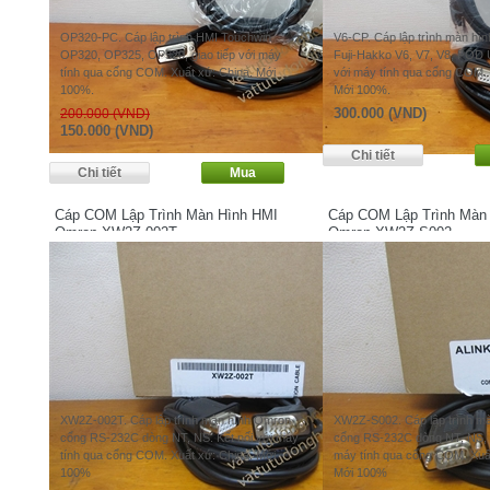
OP320-PC. Cáp lập trình HMI Touchwin
V6-CP. Cáp lập trình màn hì
OP320, OP325, OP520, giao tiếp với máy
Fuji-Hakko V6, V7, V8, POD 
tính qua cổng COM. Xuất xứ: China. Mới
với máy tính qua cổng COM. 
100%.
Mới 100%.
300.000 (VND)
200.000 (VND)
150.000 (VND)
Cáp COM Lập Trình Màn Hình HMI
Cáp COM Lập Trình Màn
Omron XW2Z-002T
Omron XW2Z-S002
XW2Z-002T. Cáp lập trình màn hình Omron
XW2Z-S002. Cáp lập trình m
cổng RS-232C dòng NT, NS. Kết nối với máy
cổng RS-232C dòng NT, NS, N
tính qua cổng COM. Xuất xứ: China. Mới
máy tính qua cổng COM. Xuất
100%
Mới 100%