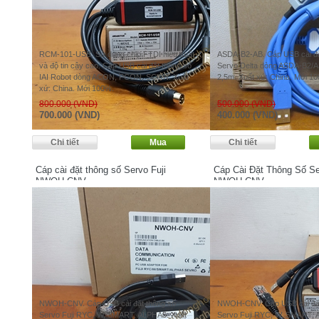
RCM-101-USB. Sử dụng chip FTDI hiệu suất
ASDA-B2-AB. Cáp USB cài đặ
và độ tin cậy cao. Cáp USB cài đặt thông số
Servo Delta dòng ASDA-B2/AB/
IAI Robot dòng ACON, PCON, SCON. Xuất
2,5m. Xuất xứ: China. Mới 1
xứ: China. Mới 100%.
800.000 (VND)
500.000 (VND)
700.000 (VND)
400.000 (VND)
Cáp cài đặt thông số Servo Fuji
Cáp Cài Đặt Thông Số Se
NWOH-CNV
NWOH-CNV
NWOH-CNV. Cáp USB cài đặt thông số
NWOH-CNV. Cáp USB cài đặt
Servo Fuji RYC, W, SMART, ALPHA5. Xuất
Servo Fuji RYC, W, SMART,