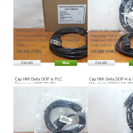
DOP-OMRON 5M. Chiều dài 5 mét, cáp kết
DOP-FP 2M. Cáp kết nối mà
nối màn hình cảm ứng Delta dòng DOP-B,
Delta dòng DOP-A, DOP-B v
DOP-A với PLC Omron. Xuất xứ: China. Mới
Panasonic FP0, FPG, FP-X0,
100%.
2 mét. Xuất xứ: China. Mới 1
220.000 (VND)
150.000 (VND)
Cáp HMI Delta DOP & PLC
Cáp HMI Delta DOP-A &
Panasonic DOP-FP 3M
Mitsubishi DOP/A-FX 2M