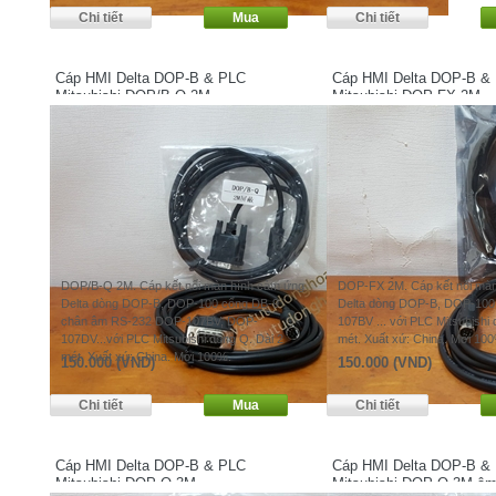
Cáp HMI Delta DOP-B & PLC
Cáp HMI Delta DOP-B &
Mitsubishi DOP/B-Q 2M
Mitsubishi DOP-FX 2M
DOP/B-Q 2M. Cáp kết nối màn hình cảm ứng
DOP-FX 2M. Cáp kết nối mà
Delta dòng DOP-B, DOP-100 cổng DB-9
Delta dòng DOP-B, DOP-10
chân âm RS-232 DOP-107BV, DOP-
107BV ... với PLC Mitsubishi 
107DV...với PLC Mitsubishi dòng Q. Dài 2
mét. Xuất xứ: China. Mới 10
mét. Xuất xứ: China. Mới 100%.
150.000 (VND)
150.000 (VND)
Cáp HMI Delta DOP-B & PLC
Cáp HMI Delta DOP-B &
Mitsubishi DOP-Q 3M
Mitsubishi DOP-Q 3M â