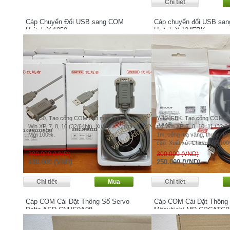
Cáp Chuyển Đổi USB sang COM
Cáp chuyển đổi USB sa
Unitek Y-1050
Unitek Y-124FBK
Y-1050. Tạo cổng COM cho máy tính, hỗ trợ
Y-124FBK. Tạo cổng COM cho
Win XP, 7, 8, 10 (32/64bit). Xuất xứ: China.
trợ Win XP, 7, 8, 10, 11 (32/64
Mới 100%.
1m, cổng mạ vàng, thuộc dòn
cao. Xuất xứ: China. Mới 10
200.000 (VND)
300.000 (VND)
180.000 (VND)
250.000 (VND)
Cáp COM Cài Đặt Thông Số Servo
Cáp COM Cài Đặt Thông
Delta ASD-CNUS0A08
Mitsubishi MR-CPCATC