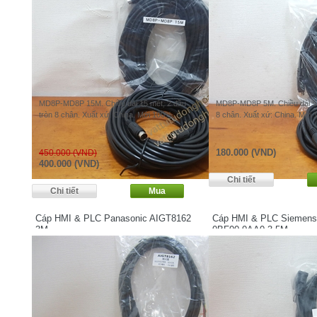
MD8P-MD8P 15M. Chiều dài 15 mét, 2 đầu
MD8P-MD8P 5M. Chiều dài 5 
tròn 8 chân. Xuất xứ: China. Mới 100%.
8 chân. Xuất xứ: China. Mới
180.000 (VND)
450.000 (VND)
400.000 (VND)
Cáp HMI & PLC Panasonic AIGT8162
Cáp HMI & PLC Siemens
3M
0BF00-0AA0 3,5M