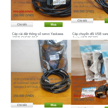
xứ: China. Mới 100%.
sử dụng chip FTDI hiệu suất 
cao. Xuất xứ: China. Mới 10
650.000 (VND)
650.000 (VND)
550.000 (VND)
Cáp cài đặt thông số servo Yaskawa
Cáp chuyển đổi USB sa
JZSP-CVS06-02-E
Juxin USB-RS232
JZSP-CVS06-02-E. Cáp dài 3 mét, sử dụng
USB-RS232. Cáp tạo cổng 
để Download, Upload cấu hình cho Servo
tính, sử dụng chip FTDI-FT23
Yaskawa Σ-V/7. Xuất xứ: China. Mới 100%.
độ ổn định cao. Hỗ trợ Win XP,
11(32/64bit), chiều dài 0.5m. 
Mới 100%.
150.000 (VND)
350.000 (VND)
300.000 (VND)