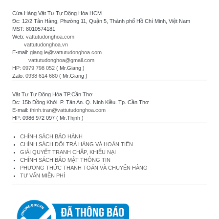
Cửa Hàng Vật Tư Tự Động Hóa HCM
Đc: 12/2 Tân Hàng, Phường 11, Quận 5, Thành phố Hồ Chí Minh, Việt Nam
MST: 8010574181
Web:
vattutudonghoa.com
vattutudonghoa.vn
E-mail:
giang.le@vattutudonghoa.com
vattutudonghoa@gmail.com
HP:
0979 798 052
( Mr.Giang )
Zalo:
0938 614 680
( Mr.Giang )
Vật Tư Tự Động Hóa TP.Cần Thơ
Đc: 15b Đồng Khởi. P. Tân An. Q. Ninh Kiều. Tp. Cần Thơ
E-mail:
thinh.tran@vattutudonghoa.com
HP: 0986 972 097 ( Mr.Thịnh )
CHÍNH SÁCH BẢO HÀNH
CHÍNH SÁCH ĐỔI TRẢ HÀNG VÀ HOÀN TIỀN
GIẢI QUYẾT TRANH CHẤP, KHIẾU NẠI
CHÍNH SÁCH BẢO MẬT THÔNG TIN
PHƯƠNG THỨC THANH TOÁN VÀ CHUYỂN HÀNG
TƯ VẤN MIỄN PHÍ