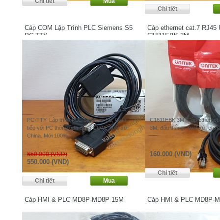
Cáp COM Lập Trình PLC Siemens S5
Cáp ethernet cat.7 RJ45 
PC-TTY
C1811EBK 3M
PC-TTY. Lập trình PLC Siemens S5, Giao
C1811EBK 3M. Cáp ethernet 
tiếp với PC thông qua cổng COM. Xuất xứ:
3M, đấu thẳng. Xuất xứ: chin
China. Mới 100%.
160.000 (VND)
650.000 (VND)
550.000 (VND)
Cáp HMI & PLC MD8P-MD8P 15M
Cáp HMI & PLC MD8P-