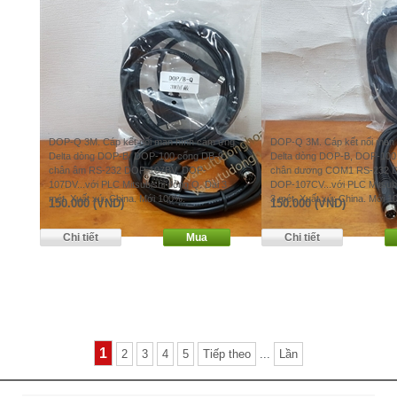
DOP-Q 3M. Cáp kết nối màn hình cảm ứng
DOP-Q 3M. Cáp kết nối màn
Delta dòng DOP-B, DOP-100 cổng DB-9
Delta dòng DOP-B, DOP-100
chân âm RS-232 DOP-107BV, DOP-
chân dương COM1 RS-232 
107DV...với PLC Mitsubishi dòng Q. Dài 3
DOP-107CV...với PLC Mitsubi
mét. Xuất xứ: China. Mới 100%.
3 mét. Xuất xứ: China. Mới 1
150.000 (VND)
150.000 (VND)
1
2
3
4
5
Tiếp theo
...
Lần