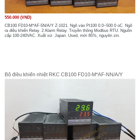
550.000 (VND)
CB100 FD10-M*AF-5N/A/Y Z-1021. Ngõ vào Pt100 0.0~500.0 oC. Ngõ
ra điều khiển Relay. 2 Alarm Relay. Truyền thông Modbus RTU. Nguồn
cấp 100-240VAC. Xuất xứ: Japan. Used, mới 85%, nguyên zin.
Bộ điều khiển nhiệt RKC CB100 FD10-M*AF-NN/A/Y