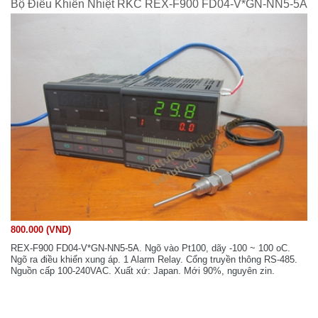
Bộ Điều Khiển Nhiệt RKC REX-F900 FD04-V*GN-NN5-5A
800.000 (VND)
REX-F900 FD04-V*GN-NN5-5A. Ngõ vào Pt100, dãy -100 ~ 100 oC.
Ngõ ra điều khiển xung áp. 1 Alarm Relay. Cổng truyền thông RS-485.
Nguồn cấp 100-240VAC. Xuất xứ: Japan. Mới 90%, nguyên zin.