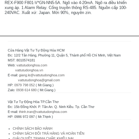
REX-F900 F801-V*GN-NN5-5A. Ngõ vào 4-20mA. Ngõ ra điều khiển
xung áp. 1 Alarm Relay. Cổng truyền thông RS-485. Nguồn cấp 100-
240VAC. Xuất xứ: Japan. Mới 90%, nguyên zin.
Cửa Hàng Vật Tư Tự Động Hóa HCM
Đc: 12/2 Tân Hàng, Phường 11, Quận 5, Thành phố Hồ Chí Minh, Việt Nam
MST: 8010574181
Web:
vattutudonghoa.com
vattutudonghoa.vn
E-mail:
giang.le@vattutudonghoa.com
vattutudonghoa@gmail.com
HP:
0979 798 052
( Mr.Giang )
Zalo:
0938 614 680
( Mr.Giang )
Vật Tư Tự Động Hóa TP.Cần Thơ
Đc: 15b Đồng Khởi. P. Tân An. Q. Ninh Kiều. Tp. Cần Thơ
E-mail:
thinh.tran@vattutudonghoa.com
HP: 0986 972 097 ( Mr.Thịnh )
CHÍNH SÁCH BẢO HÀNH
CHÍNH SÁCH ĐỔI TRẢ HÀNG VÀ HOÀN TIỀN
GIẢI QUYẾT TRANH CHẤP, KHIẾU NẠI