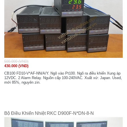
500.000 (VND)
430.000 (VND)
CB100 FD10-V*AF-NN/A/Y. Ngõ vào Pt100. Ngõ ra điều khiển Xung áp
12VDC. 2 Alarm Relay. Nguồn cấp 100-240VAC. Xuất xứ: Japan. Used,
mới 85%, nguyên zin.
Bộ Điều Khiển Nhiệt RKC D900F-N*DN-8-N