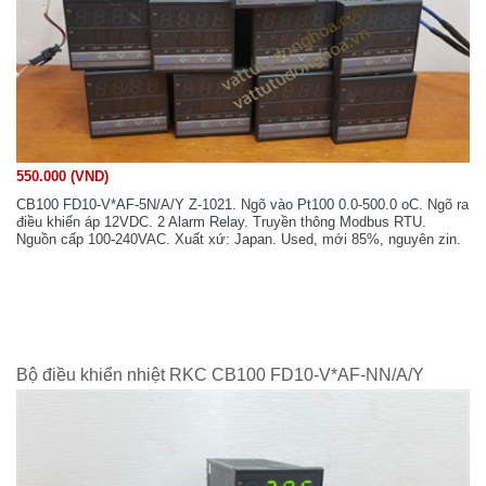
550.000 (VND)
CB100 FD10-V*AF-5N/A/Y Z-1021. Ngõ vào Pt100 0.0-500.0 oC. Ngõ ra
điều khiển áp 12VDC. 2 Alarm Relay. Truyền thông Modbus RTU.
Nguồn cấp 100-240VAC. Xuất xứ: Japan. Used, mới 85%, nguyên zin.
Bộ điều khiển nhiệt RKC CB100 FD10-V*AF-NN/A/Y