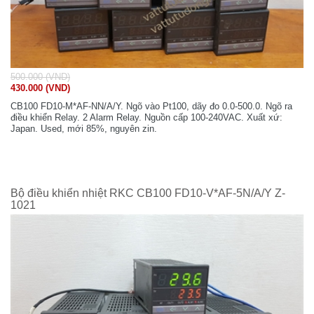
500.000 (VND)
430.000 (VND)
CB100 FD10-M*AF-NN/A/Y. Ngõ vào Pt100, dãy đo 0.0-500.0. Ngõ ra
điều khiển Relay. 2 Alarm Relay. Nguồn cấp 100-240VAC. Xuất xứ:
Japan. Used, mới 85%, nguyên zin.
Bộ điều khiển nhiệt RKC CB100 FD10-V*AF-5N/A/Y Z-
1021