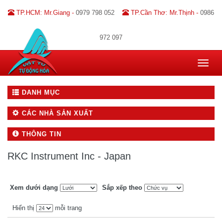
TP.HCM: Mr.Giang -
0979 798 052
TP.Cần Thơ: Mr.Thịnh -
0986
972 097
Toggle
navigat
DANH MỤC
CÁC NHÀ SẢN XUẤT
THÔNG TIN
RKC Instrument Inc - Japan
Xem dưới dạng
Sắp xếp theo
Hiển thị
mỗi trang