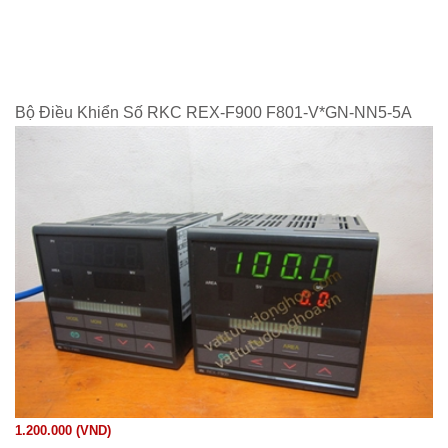
Bộ Điều Khiển Số RKC REX-F900 F801-V*GN-NN5-5A
1.200.000 (VND)