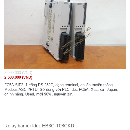
3.000.000 (VND)
2.500.000 (VND)
FC5A-SIF2. 1 cổng RS-232C, dạng terminal, chuẩn truyền thông
Modbus ASCII/RTU. Sử dụng với PLC Idec FC5A. Xuất xứ: Japan,
chính hãng. Used, mới 90%, nguyên zin.
Relay barrier Idec EB3C-T08CKD