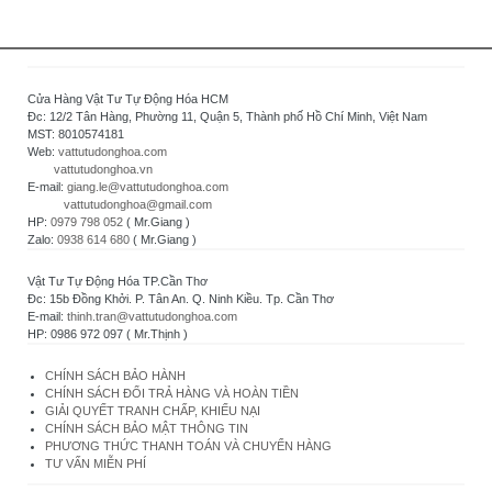
Cửa Hàng Vật Tư Tự Động Hóa HCM
Đc: 12/2 Tân Hàng, Phường 11, Quận 5, Thành phố Hồ Chí Minh, Việt Nam
MST: 8010574181
Web:
vattutudonghoa.com
vattutudonghoa.vn
E-mail:
giang.le@vattutudonghoa.com
vattutudonghoa@gmail.com
HP:
0979 798 052
( Mr.Giang )
Zalo:
0938 614 680
( Mr.Giang )
Vật Tư Tự Động Hóa TP.Cần Thơ
Đc: 15b Đồng Khởi. P. Tân An. Q. Ninh Kiều. Tp. Cần Thơ
E-mail:
thinh.tran@vattutudonghoa.com
HP: 0986 972 097 ( Mr.Thịnh )
CHÍNH SÁCH BẢO HÀNH
CHÍNH SÁCH ĐỔI TRẢ HÀNG VÀ HOÀN TIỀN
GIẢI QUYẾT TRANH CHẤP, KHIẾU NẠI
CHÍNH SÁCH BẢO MẬT THÔNG TIN
PHƯƠNG THỨC THANH TOÁN VÀ CHUYỂN HÀNG
TƯ VẤN MIỄN PHÍ