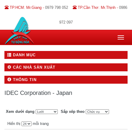
TP.HCM: Mr.Giang -
0979 798 052
TP.Cần Thơ: Mr.Thịnh -
0986
972 097
Toggle
navigat
DANH MỤC
CÁC NHÀ SẢN XUẤT
THÔNG TIN
IDEC Corporation - Japan
Xem dưới dạng
Sắp xếp theo
Hiển thị
mỗi trang