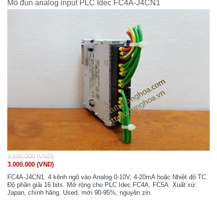
Mô đun analog input PLC Idec FC4A-J4CN1
3.500.000 (VND)
3.000.000 (VND)
FC4A-J4CN1. 4 kênh ngõ vào Analog 0-10V, 4-20mA hoặc Nhiệt độ TC.
Độ phân giải 16 bits. Mở rộng cho PLC Idec FC4A, FC5A. Xuất xứ:
Japan, chính hãng. Used, mới 90-95%, nguyên zin.