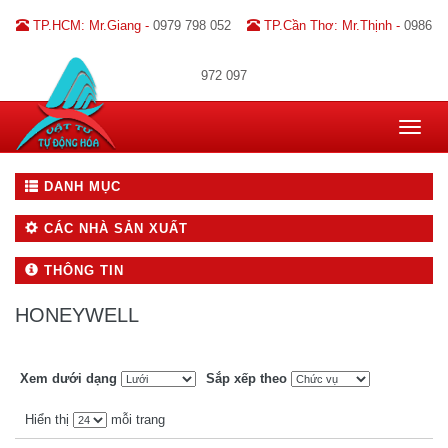
TP.HCM: Mr.Giang -
0979 798 052
TP.Cần Thơ: Mr.Thịnh -
0986
972 097
Toggle
navigat
DANH MỤC
CÁC NHÀ SẢN XUẤT
THÔNG TIN
HONEYWELL
Xem dưới dạng
Sắp xếp theo
Hiển thị
mỗi trang