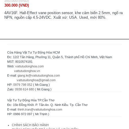
350.000 (VND)
300.000 (VND)
4AV16F. Hall-Effect vane position sensor, khe cảm biến 2.5mm, ngõ ra
NPN, nguồn cấp 4.5-24VDC. Xuất xứ: USA. Used, mới 80%.
Cửa Hàng Vật Tư Tự Động Hóa HCM
Đc: 12/2 Tân Hàng, Phường 11, Quận 5, Thành phố Hồ Chí Minh, Việt Nam
MST: 8010574181
Web:
vattutudonghoa.com
vattutudonghoa.vn
E-mail:
giang.le@vattutudonghoa.com
vattutudonghoa@gmail.com
HP:
0979 798 052
( Mr.Giang )
Zalo:
0938 614 680
( Mr.Giang )
Vật Tư Tự Động Hóa TP.Cần Thơ
Đc: 15b Đồng Khởi. P. Tân An. Q. Ninh Kiều. Tp. Cần Thơ
E-mail:
thinh.tran@vattutudonghoa.com
HP: 0986 972 097 ( Mr.Thịnh )
CHÍNH SÁCH BẢO HÀNH