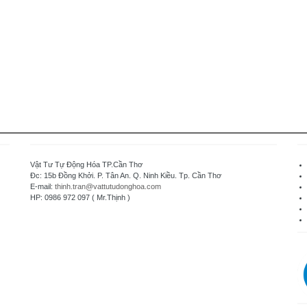
Vật Tư Tự Động Hóa TP.Cần Thơ
Đc: 15b Đồng Khởi. P. Tân An. Q. Ninh Kiều. Tp. Cần Thơ
E-mail:
thinh.tran@vattutudonghoa.com
HP: 0986 972 097 ( Mr.Thịnh )