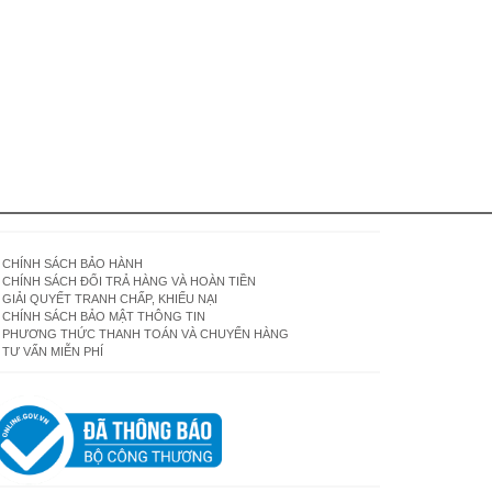
CHÍNH SÁCH BẢO HÀNH
CHÍNH SÁCH ĐỔI TRẢ HÀNG VÀ HOÀN TIỀN
GIẢI QUYẾT TRANH CHẤP, KHIẾU NẠI
CHÍNH SÁCH BẢO MẬT THÔNG TIN
PHƯƠNG THỨC THANH TOÁN VÀ CHUYỂN HÀNG
TƯ VẤN MIỄN PHÍ