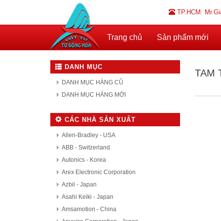
TP.HCM: Mr.Gi
Trang chủ
Sản phẩm mới
DANH MỤC
TAM T
DANH MỤC HÀNG CŨ
DANH MỤC HÀNG MỚI
CÁC NHÀ SẢN XUẤT
Allen-Bradley - USA
ABB - Switzerland
Autonics - Korea
Arex Electronic Corporation
Azbil - Japan
Asahi Keiki - Japan
Amsamotion - China