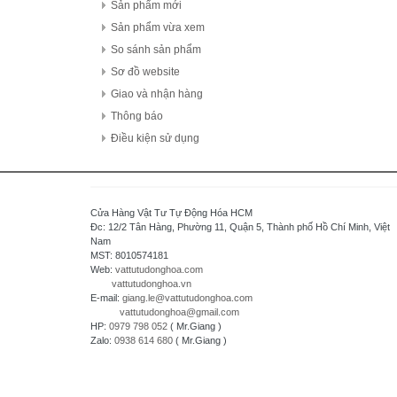
FDK Coperation
Sản phẩm mới
Hitachi - Japan
Sản phẩm vừa xem
HCFA - China
So sánh sản phẩm
HIOKI - Japan
Sơ đồ website
HAGER
Giao và nhận hàng
HONEYWELL
Thông báo
Hanyoung - Korea
Điều kiện sử dụng
HAKKO Electronics - JAPAN
Hokuyo Automatic Co., Ltd - Japan
IFM - GERMANY
Cửa Hàng Vật Tư Tự Động Hóa HCM
Idec Izumi Corp - Japan
Đc: 12/2 Tân Hàng, Phường 11, Quận 5, Thành phố Hồ Chí Minh, Việt
Nam
IDEC Corporation - Japan
MST: 8010574181
IHI - JAPAN
Web:
vattutudonghoa.com
vattutudonghoa.vn
IOR
E-mail:
giang.le@vattutudonghoa.com
ICHIDEN - JAPAN
vattutudonghoa@gmail.com
HP:
0979 798 052
( Mr.Giang )
IAI Corporation - Japan
Zalo:
0938 614 680
( Mr.Giang )
K.A Schmersal GmbH & Co.KG - Germany
Kasuga Electric Works Ltd - Japan