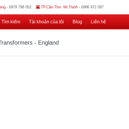
ang -
0979 798 052
TP.Cần Thơ: Mr.Thịnh -
0986 972 097
Tìm kiếm
Tài khoản của tôi
Blog
Liên hệ
ransformers - England