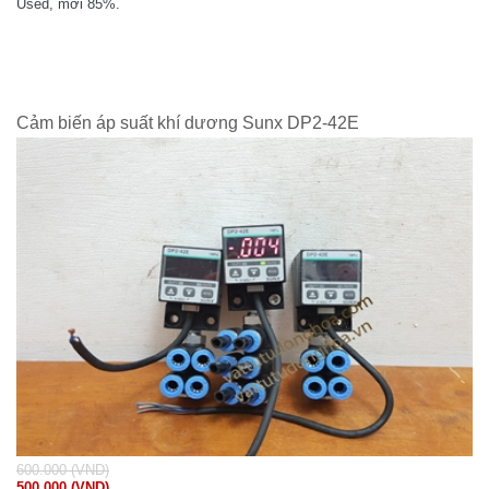
Used, mới 85%.
Cảm biến áp suất khí dương Sunx DP2-42E
600.000 (VND)
500.000 (VND)