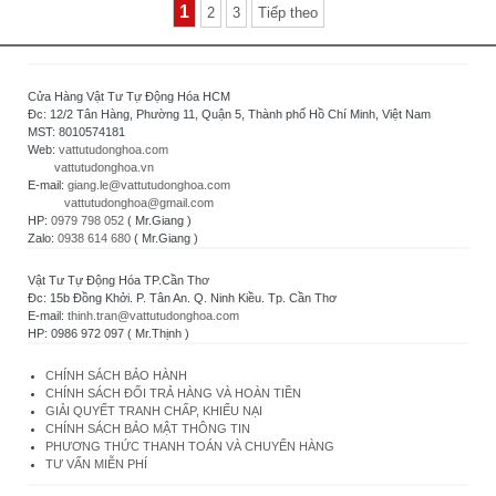
1
2
3
Tiếp theo
Cửa Hàng Vật Tư Tự Động Hóa HCM
Đc: 12/2 Tân Hàng, Phường 11, Quận 5, Thành phố Hồ Chí Minh, Việt Nam
MST: 8010574181
Web:
vattutudonghoa.com
vattutudonghoa.vn
E-mail:
giang.le@vattutudonghoa.com
vattutudonghoa@gmail.com
HP:
0979 798 052
( Mr.Giang )
Zalo:
0938 614 680
( Mr.Giang )
Vật Tư Tự Động Hóa TP.Cần Thơ
Đc: 15b Đồng Khởi. P. Tân An. Q. Ninh Kiều. Tp. Cần Thơ
E-mail:
thinh.tran@vattutudonghoa.com
HP: 0986 972 097 ( Mr.Thịnh )
CHÍNH SÁCH BẢO HÀNH
CHÍNH SÁCH ĐỔI TRẢ HÀNG VÀ HOÀN TIỀN
GIẢI QUYẾT TRANH CHẤP, KHIẾU NẠI
CHÍNH SÁCH BẢO MẬT THÔNG TIN
PHƯƠNG THỨC THANH TOÁN VÀ CHUYỂN HÀNG
TƯ VẤN MIỄN PHÍ