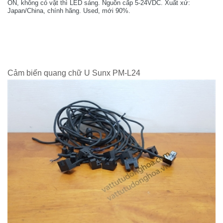
ON, không có vật thì LED sáng. Nguồn cấp 5-24VDC. Xuất xứ:
Japan/China, chính hãng. Used, mới 90%.
Cảm biến quang chữ U Sunx PM-L24