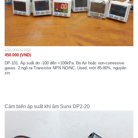
500.000 (VND)
450.000 (VND)
DP-101. Áp suất đo -100 đến +100kPa. Đo Air hoặc non-corressive
gases. 2 ngõ ra Transistor NPN NO/NC. Used, mới 85-90%, nguyên
zin.
Cảm biến áp suất khí âm Sunx DP2-20