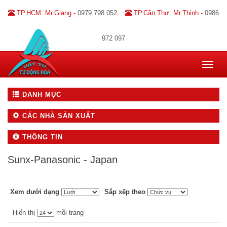
TP.HCM: Mr.Giang -
0979 798 052
TP.Cần Thơ: Mr.Thịnh -
0986
972 097
Toggle
navigat
DANH MỤC
CÁC NHÀ SẢN XUẤT
THÔNG TIN
Sunx-Panasonic - Japan
Xem dưới dạng
Sắp xếp theo
Hiển thị
mỗi trang