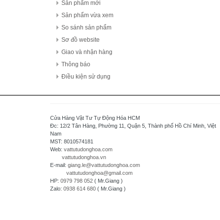
FDK Coperation
Sản phẩm mới
Hitachi - Japan
Sản phẩm vừa xem
HCFA - China
So sánh sản phẩm
HIOKI - Japan
Sơ đồ website
HAGER
Giao và nhận hàng
HONEYWELL
Thông báo
Hanyoung - Korea
Điều kiện sử dụng
HAKKO Electronics - JAPAN
Hokuyo Automatic Co., Ltd - Japan
IFM - GERMANY
Cửa Hàng Vật Tư Tự Động Hóa HCM
Idec Izumi Corp - Japan
Đc: 12/2 Tân Hàng, Phường 11, Quận 5, Thành phố Hồ Chí Minh, Việt
Nam
IDEC Corporation - Japan
MST: 8010574181
IHI - JAPAN
Web:
vattutudonghoa.com
vattutudonghoa.vn
IOR
E-mail:
giang.le@vattutudonghoa.com
ICHIDEN - JAPAN
vattutudonghoa@gmail.com
HP:
0979 798 052
( Mr.Giang )
IAI Corporation - Japan
Zalo:
0938 614 680
( Mr.Giang )
K.A Schmersal GmbH & Co.KG - Germany
Kasuga Electric Works Ltd - Japan