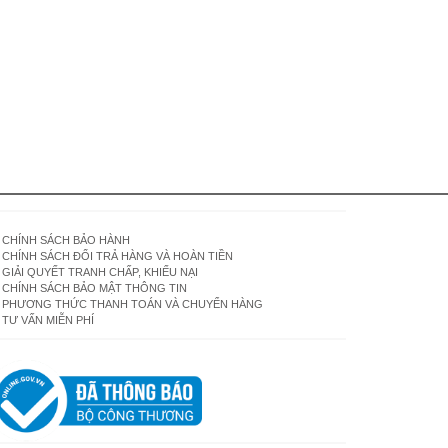
CHÍNH SÁCH BẢO HÀNH
CHÍNH SÁCH ĐỔI TRẢ HÀNG VÀ HOÀN TIỀN
GIẢI QUYẾT TRANH CHẤP, KHIẾU NẠI
CHÍNH SÁCH BẢO MẬT THÔNG TIN
PHƯƠNG THỨC THANH TOÁN VÀ CHUYỂN HÀNG
TƯ VẤN MIỄN PHÍ