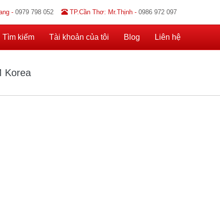
ang -
0979 798 052
TP.Cần Thơ: Mr.Thịnh -
0986 972 097
Tìm kiếm
Tài khoản của tôi
Blog
Liên hệ
 Korea