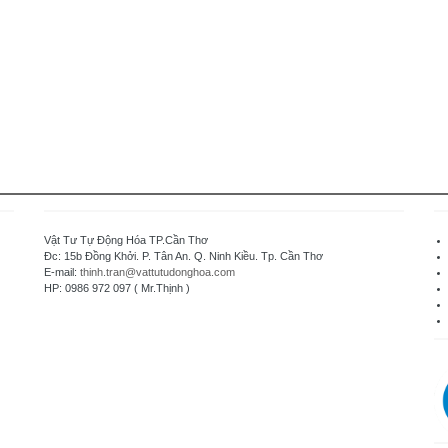
Vật Tư Tự Động Hóa TP.Cần Thơ
Đc: 15b Đồng Khởi. P. Tân An. Q. Ninh Kiều. Tp. Cần Thơ
E-mail:
thinh.tran@vattutudonghoa.com
HP: 0986 972 097 ( Mr.Thịnh )