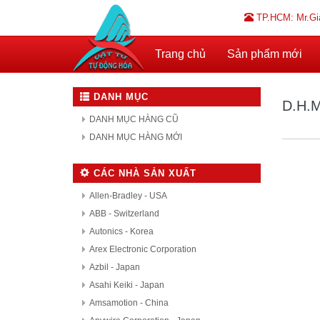
TP.HCM: Mr.Gi
Trang chủ
Sản phẩm mới
DANH MỤC
D.H.M
DANH MỤC HÀNG CŨ
DANH MỤC HÀNG MỚI
CÁC NHÀ SẢN XUẤT
Allen-Bradley - USA
ABB - Switzerland
Autonics - Korea
Arex Electronic Corporation
Azbil - Japan
Asahi Keiki - Japan
Amsamotion - China