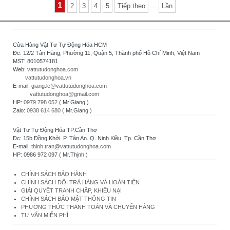
1
2
3
4
5
Tiếp theo
...
Lần
Cửa Hàng Vật Tư Tự Động Hóa HCM
Đc: 12/2 Tân Hàng, Phường 11, Quận 5, Thành phố Hồ Chí Minh, Việt Nam
MST: 8010574181
Web:
vattutudonghoa.com
vattutudonghoa.vn
E-mail:
giang.le@vattutudonghoa.com
vattutudonghoa@gmail.com
HP:
0979 798 052
( Mr.Giang )
Zalo:
0938 614 680
( Mr.Giang )
Vật Tư Tự Động Hóa TP.Cần Thơ
Đc: 15b Đồng Khởi. P. Tân An. Q. Ninh Kiều. Tp. Cần Thơ
E-mail:
thinh.tran@vattutudonghoa.com
HP: 0986 972 097 ( Mr.Thịnh )
CHÍNH SÁCH BẢO HÀNH
CHÍNH SÁCH ĐỔI TRẢ HÀNG VÀ HOÀN TIỀN
GIẢI QUYẾT TRANH CHẤP, KHIẾU NẠI
CHÍNH SÁCH BẢO MẬT THÔNG TIN
PHƯƠNG THỨC THANH TOÁN VÀ CHUYỂN HÀNG
TƯ VẤN MIỄN PHÍ