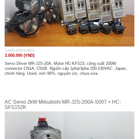
3.400.000 (VND)
3.000.000 (VND)
Servo Driver MR-J2S-20A, Motor HC-KFS23, công suất 200W.
connector CN1A, CN1B. Nguồn cấp 1pha/3pha 200-230VAC. Japan,
chính hãng. Used, mới 90%, nguyên zin, chưa sửa.
AC Servo 2kW Mitsubishi MR-J2S-200A-S007 + HC-
SFS152K