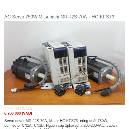
AC Servo 750W Mitsubishi MR-J2S-70A + HC-KFS73
7.500.000 (VND)
6.700.000 (VND)
Servo driver MR-J2S-70A, Motor HC-KFS73, công suất 750W,
connector CN1A, CN1B. Nguồn cấp 1pha/3pha 200-230VAC. Japan,