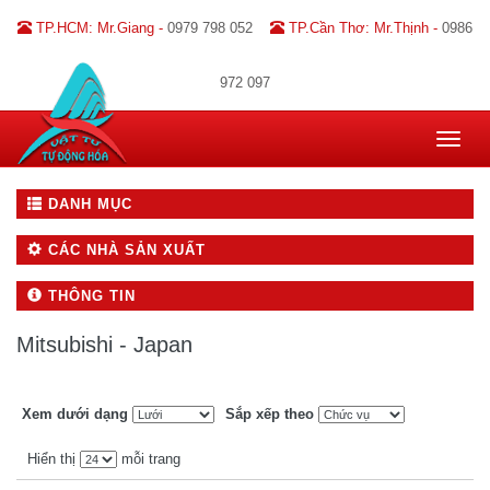
TP.HCM: Mr.Giang -
0979 798 052
TP.Cần Thơ: Mr.Thịnh -
0986
972 097
Toggle
navigat
DANH MỤC
CÁC NHÀ SẢN XUẤT
THÔNG TIN
Mitsubishi - Japan
Xem dưới dạng
Sắp xếp theo
Hiển thị
mỗi trang