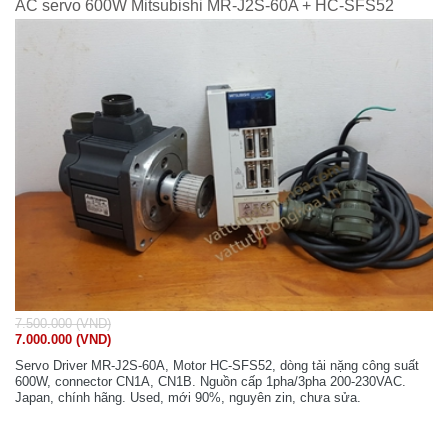
AC servo 600W Mitsubishi MR-J2S-60A + HC-SFS52
7.500.000 (VND)
7.000.000 (VND)
Servo Driver MR-J2S-60A, Motor HC-SFS52, dòng tải nặng công suất
600W, connector CN1A, CN1B. Nguồn cấp 1pha/3pha 200-230VAC.
Japan, chính hãng. Used, mới 90%, nguyên zin, chưa sửa.