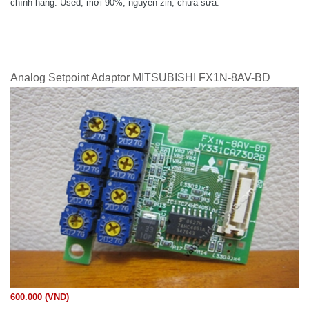
chính hãng. Used, mới 90%, nguyên zin, chưa sửa.
Analog Setpoint Adaptor MITSUBISHI FX1N-8AV-BD
600.000 (VND)