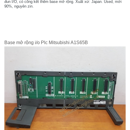
đun I/O, có cổng kết thêm base mở rộng. Xuất xứ: Japan. Used, mới
90%, nguyên zin.
Base mở rộng i/o Plc Mitsubishi A1S65B