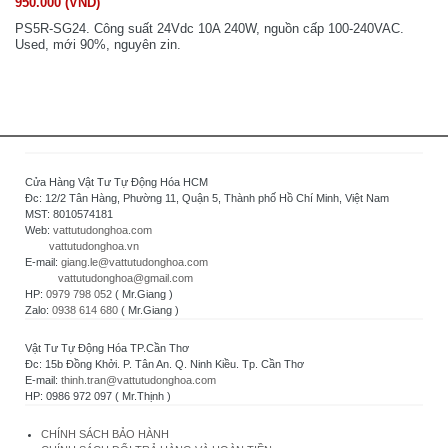
950.000 (VND)
PS5R-SG24. Công suất 24Vdc 10A 240W, nguồn cấp 100-240VAC.
Used, mới 90%, nguyên zin.
Cửa Hàng Vật Tư Tự Động Hóa HCM
Đc: 12/2 Tân Hàng, Phường 11, Quận 5, Thành phố Hồ Chí Minh, Việt Nam
MST: 8010574181
Web:
vattutudonghoa.com
vattutudonghoa.vn
E-mail:
giang.le@vattutudonghoa.com
vattutudonghoa@gmail.com
HP:
0979 798 052
( Mr.Giang )
Zalo:
0938 614 680
( Mr.Giang )
Vật Tư Tự Động Hóa TP.Cần Thơ
Đc: 15b Đồng Khởi. P. Tân An. Q. Ninh Kiều. Tp. Cần Thơ
E-mail:
thinh.tran@vattutudonghoa.com
HP: 0986 972 097 ( Mr.Thịnh )
CHÍNH SÁCH BẢO HÀNH