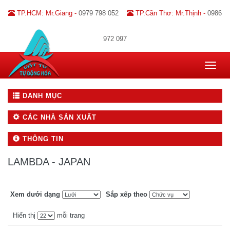
TP.HCM: Mr.Giang -
0979 798 052
TP.Cần Thơ: Mr.Thịnh -
0986
972 097
Toggle
navigat
DANH MỤC
CÁC NHÀ SẢN XUẤT
THÔNG TIN
LAMBDA - JAPAN
Xem dưới dạng
Sắp xếp theo
Hiển thị
mỗi trang