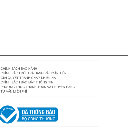
CHÍNH SÁCH BẢO HÀNH
CHÍNH SÁCH ĐỔI TRẢ HÀNG VÀ HOÀN TIỀN
GIẢI QUYẾT TRANH CHẤP, KHIẾU NẠI
CHÍNH SÁCH BẢO MẬT THÔNG TIN
PHƯƠNG THỨC THANH TOÁN VÀ CHUYỂN HÀNG
TƯ VẤN MIỄN PHÍ