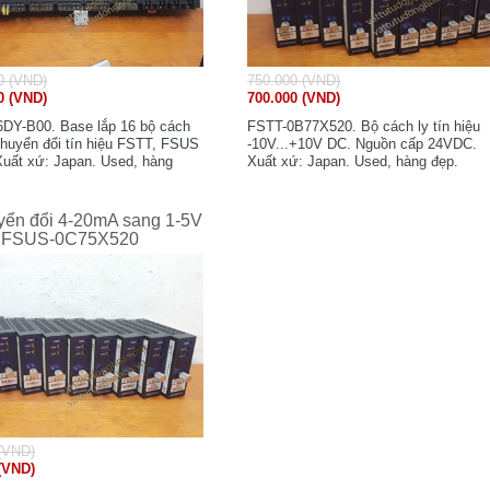
0 (VND)
750.000 (VND)
0 (VND)
700.000 (VND)
Y-B00. Base lắp 16 bộ cách
FSTT-0B77X520. Bộ cách ly tín hiệu
chuyển đổi tín hiệu FSTT, FSUS
-10V...+10V DC. Nguồn cấp 24VDC.
 Xuất xứ: Japan. Used, hàng
Xuất xứ: Japan. Used, hàng đẹp.
yển đổi 4-20mA sang 1-5V
i FSUS-0C75X520
(VND)
(VND)