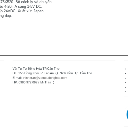
5X520. Bộ cách ly và chuyển
hiệu 4-20mA sang 1-5V DC.
p 24VDC. Xuất xứ: Japan.
ng đẹp.
Vật Tư Tự Động Hóa TP.Cần Thơ
Đc: 15b Đồng Khởi. P. Tân An. Q. Ninh Kiều. Tp. Cần Thơ
E-mail:
thinh.tran@vattutudonghoa.com
HP: 0986 972 097 ( Mr.Thịnh )