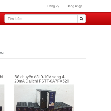
Đăng ký
Đăng nhập
ang
hi
Bộ chuyển đổi 0-10V sang 4-
20mA Daiichi FSTT-0A7FX520