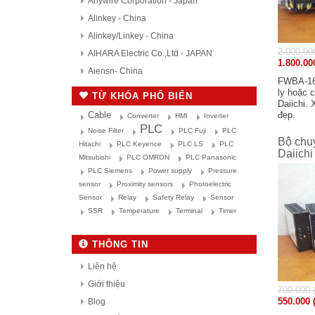
Anywire Corporation - Japan
Alinkey - China
Alinkey/Linkey - China
2.000.00
AIHARA Electric Co.,Ltd - JAPAN
1.800.00
Aiensn- China
FWBA-16D
AutomationDirect - USA
ly hoặc 
TỪ KHÓA PHỔ BIẾN
Daiichi.
D.H.M Korea
đẹp.
Cable
Converter
HMI
Inverter
Delta - Taiwan
PLC
Noise Filter
PLC Fuji
PLC
Bộ chu
Danfoss - Denmark
Hitachi
PLC Keyence
PLC LS
PLC
Daiich
Mitsubishi
PLC OMRON
PLC Panasonic
DAITRON
PLC Siemens
Power supply
Pressure
Delta Electronics, Inc
sensor
Proximity sensors
Photoelectric
Densei-Lambda - Japan
Sensor
Relay
Safety Relay
Sensor
Daihara Electric Co.,Ltd - Japan
SSR
Temperature
Terminal
Timer
Di-soric - Germany
THÔNG TIN
Denki Seikosha - Japan
Daiichi Electronics co.,Ltd - Japan
Liên hệ
Fuji Electric - Japan
Giới thiệu
700.000 
FESTO
550.000 
Blog