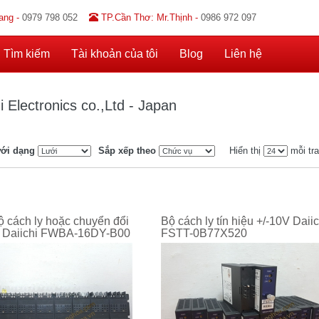
ang -
0979 798 052
TP.Cần Thơ: Mr.Thịnh -
0986 972 097
Tìm kiếm
Tài khoản của tôi
Blog
Liên hệ
i Electronics co.,Ltd - Japan
ới dạng
Sắp xếp theo
Hiển thị
mỗi tr
 cách ly hoặc chuyển đổi
Bộ cách ly tín hiệu +/-10V Daiic
ệu Daiichi FWBA-16DY-B00
FSTT-0B77X520