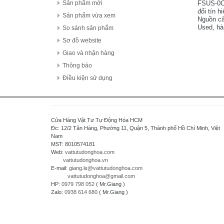
FDK Coperation
FSUS-0C7
Sản phẩm mới
đổi tín 
Hitachi - Japan
Sản phẩm vừa xem
Nguồn cấ
HCFA - China
Used, hà
So sánh sản phẩm
HIOKI - Japan
Sơ đồ website
HAGER
Giao và nhận hàng
HONEYWELL
Thông báo
Hanyoung - Korea
Điều kiện sử dụng
HAKKO Electronics - JAPAN
Hokuyo Automatic Co., Ltd - Japan
IFM - GERMANY
Cửa Hàng Vật Tư Tự Động Hóa HCM
Idec Izumi Corp - Japan
Đc: 12/2 Tân Hàng, Phường 11, Quận 5, Thành phố Hồ Chí Minh, Việt
Nam
IDEC Corporation - Japan
MST: 8010574181
IHI - JAPAN
Web:
vattutudonghoa.com
vattutudonghoa.vn
IOR
E-mail:
giang.le@vattutudonghoa.com
ICHIDEN - JAPAN
vattutudonghoa@gmail.com
HP:
0979 798 052
( Mr.Giang )
IAI Corporation - Japan
Zalo:
0938 614 680
( Mr.Giang )
K.A Schmersal GmbH & Co.KG - Germany
Kasuga Electric Works Ltd - Japan