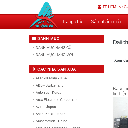
TP.HCM: Mr.Gi
Trang chủ
Sản phẩm mới
DANH MỤC
Daiich
DANH MỤC HÀNG CŨ
DANH MỤC HÀNG MỚI
Xem dư
CÁC NHÀ SẢN XUẤT
Allen-Bradley - USA
ABB - Switzerland
Base bộ
Autonics - Korea
tín hi
Arex Electronic Corporation
Azbil - Japan
Asahi Keiki - Japan
Amsamotion - China