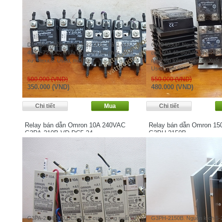
D1D40. Nguồn kích 3.5-32 VDC. Tải 1 cực
CWD4850P. Nguồn kích 4-32
40A 1-72VDC, chưa có nhôm tản nhiệt. Xuất
cực 50A 48-660VAC 47-440Hz
xứ: Mexico. Used, mới 90%.
nhiệt lắp trên thanh ray. Xuất
Used, mới 90%.
500.000 (VND)
550.000 (VND)
350.000 (VND)
480.000 (VND)
Relay bán dẫn Omron 10A 240VAC
Relay bán dẫn Omron 1
G3PA-210B-VD DC5-24
G3PH-2150B
G3PA-210B-VD DC5-24. 1 cực, công suất tải
G3PH-2150B. Nguồn kích 5-2