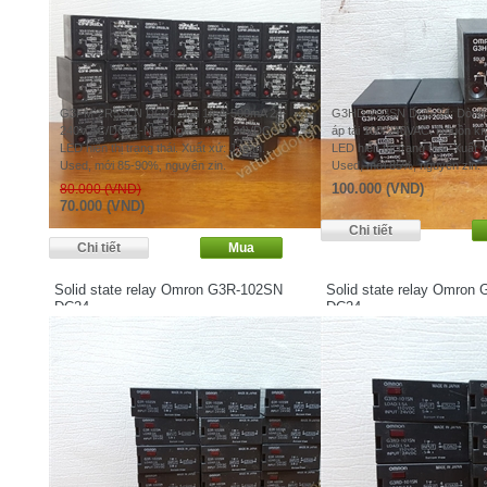
G3FM-2R5SLN DC24. Tải 1mA-500mA 24-
G3HD-203SN DC5-24. Dòng tả
240V AC/DC, 1-NO. Nguồn kích 24VDC,
áp tải 100-240VAC. Nguồn k
LED hiển thị trạng thái. Xuất xứ: Japan.
LED hiển thị trạng thái. Xuất 
Used, mới 85-90%, nguyên zin.
Used, mới 85%, nguyên zin.
100.000 (VND)
80.000 (VND)
70.000 (VND)
Solid state relay Omron G3R-102SN
Solid state relay Omro
DC24
DC24