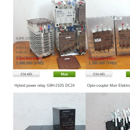
G3PE-225B-3N DC12-24. Nguồn kích 12-
G3PE-245B-3 DC12-24. Nguồ
24VDC. Tải 3-Pha 25A 75-264VAC, điều
24VDC. Tải 3-Pha 45A 75-26
khiển 3-cực, đã tích hợp nhôm tản nhiệt.
khiển 3-cực, đã tích hợp nhôm
Xuất xứ: Japan, chính hãng. Used, mới 85-
Xuất xứ: China, chính hãng.
90%, nguyên zin.
nguyên zin.
1.500.000 (VND)
1.500.000 (VND)
1.400.000 (VND)
1.300.000 (VND)
Hybrid power relay G9H-210S DC24
Opto-coupler Murr Elektr