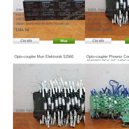
G9H-210S DC24. Hybrid power relay kết
52501. Opto cách ly và chuyển
hợp tải tiếp điểm relay và ssr. Tải 50mA-10A
ngõ vào 10-48VDC, ngõ ra 
100-240VAC. Nguồn kích 24VDC. Xuất xứ:
2A, tần số hoạt động 10/1Hz (
Japan. Used, mới 85-90%, nguyên zin.
Xuất xứ: Germany. Used, mớ
Liên hệ
100.000 (VND)
Opto-coupler Murr Elektronik 52560
Opto-coupler Phoenix Co
2940207 DEK-OE-24DC/
52560. Opto cách ly và chuyển đổi tín hiệu,
DEK-OE-24DC/48DC/100. P/
ngõ vào 10-44VDC, ngõ ra Triac 12-250VAC,
Opto cách ly và chuyển đổi t
dòng tải 1mA-0.5A, tần số hoạt động 20Hz.
PNP, ngõ vào 24VDC, ngõ r
Xuất xứ: Germany. Used, mới 90-95%.
100mA, tần số 300Hz. Used,