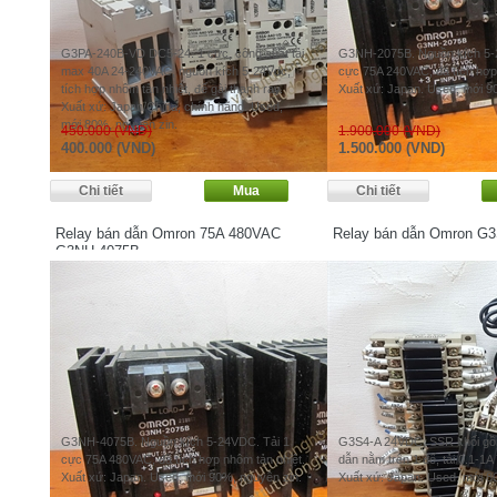
G3PA-240B-VD DC5-24. 1 cực, công suất tải
G3NH-2075B. Nguồn kích 5-2
max 40A 24-240VAC, nguồn kích 5-24Vdc,
cực 75A 240VAC, đã tích hợp
tích hợp nhôm tản nhiệt, đế gài thanh ray.
Xuất xứ: Japan. Used, mới 
Xuất xứ: Japan/China, chính hãng. Used,
mới 80%, nguyên zin.
450.000 (VND)
1.900.000 (VND)
400.000 (VND)
1.500.000 (VND)
Relay bán dẫn Omron 75A 480VAC
Relay bán dẫn Omron G
G3NH-4075B
G3NH-4075B. Nguồn kích 5-24VDC. Tải 1
G3S4-A 24VDC. SSR khối gồm
cực 75A 480VAC, đã tích hợp nhôm tản nhiệt.
dẫn nằm trên 1 đế, tải 0.1-1
Xuất xứ: Japan. Used, mới 90%, nguyên zin.
Xuất xứ: Japan. Used, mới 