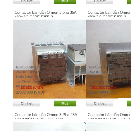
Contactor bán dẫn Omron 3 pha 35A
Contactor bán dẫn Omro
480VAC G3PE-535B-2
480VAC G3PE-545B-2
G3PE-535B-2 DC12-24. Nguồn kích 12-
G3PE-545B-2 DC12-24. Nguồ
24VDC. Tải 3 pha 35A 180-528VAC, điều
24VDC. Tải 3 pha 45A 180-5
khiển 2 cực, đã tích hợp nhôm tản nhiệt. Xuất
khiển 2-cực, đã tích hợp nhôm
xứ: China, chính hãng. Used, mới 85-90%,
Xuất xứ: China, chính hãng.
nguyên zin.
90%, nguyên zin.
1.100.000 (VND)
1.500.000 (VND)
1.000.000 (VND)
1.200.000 (VND)
Contactor bán dẫn Omron 3-Pha 25A
Contactor bán dẫn Omro
100-240VAC G3PE-225B-3N
100-240VAC G3PE-245B