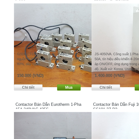
CT03
380VAC JS-4050VA
G32X-CT03. CT Sử dụng cho bộ điều chỉnh
JS-4050VA. Công suất 1 Ph
nguồn G3PX. Xuất xứ: Japan. Used, mới
50A, tín hiệu điều khiển 4-20
80%, dây ngắn.
áp ON/OFF, ứng dụng trong đ
độ. Xuất xứ: Korea. Used, m
150.000 (VND)
1.400.000 (VND)
Contactor Bán Dẫn Eurotherm 1-Pha
Contactor Bán Dẫn Fuji 
15A 240VAC 425S
SS101-3Z-D3