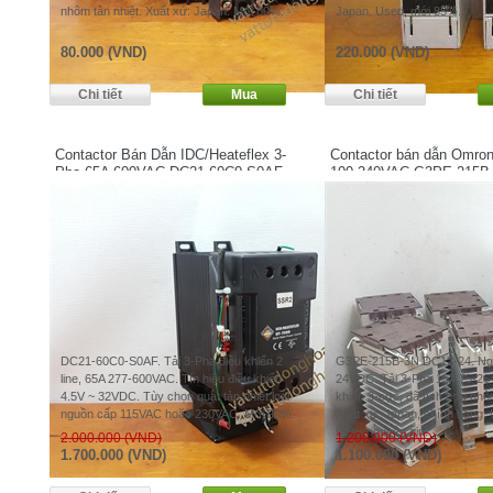
nhôm tản nhiệt. Xuất xứ: Japan. Mới 80%.
Japan. Used, mới 85%.
80.000 (VND)
220.000 (VND)
Contactor Bán Dẫn IDC/Heateflex 3-
Contactor bán dẫn Omro
Pha 65A 600VAC DC21-60C0-S0AF
100-240VAC G3PE-215B
DC21-60C0-S0AF. Tải 3-Pha điều khiển 2
G3PE-215B-3N DC12-24. Ngu
line, 65A 277-600VAC. Tín hiệu điều khiển
24VDC. Tải 3-Pha 15A 75-26
4.5V ~ 32VDC. Tùy chọn quạt tản nhiệt loại
khiển 3-cực, đã tích hợp nhôm
nguồn cấp 115VAC hoặc 230VAC. Mới 90%.
Xuất xứ: Japan, chính hãng.
90%, nguyên zin.
2.000.000 (VND)
1.200.000 (VND)
1.700.000 (VND)
1.100.000 (VND)