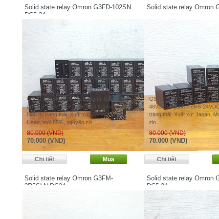
Solid state relay Omron G3FD-102SN
Solid state relay Omro
DC5-24
G3FD-102SN DC5-24. Dòng tải 0.1-2A, điện
G3FD-X03SN. Dòng tải 0.1-3A,
áp tải 3-125VDC. Nguồn kích 5-24VDC, LED
48VDC. Nguồn kích 5-24VDC,
hiển thị trạng thái. Xuất xứ: China/Japan.
trạng thái. Xuất xứ: Japan. 
Used, mới 85%, nguyên zin.
zin.
80.000 (VND)
80.000 (VND)
70.000 (VND)
70.000 (VND)
Solid state relay Omron G3FM-
Solid state relay Omro
2R5SLN DC24
DC5-24