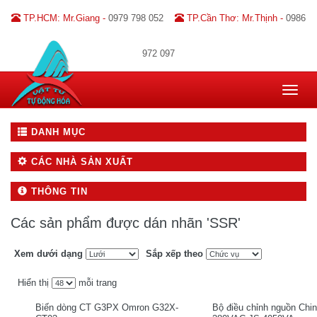
TP.HCM: Mr.Giang -
0979 798 052
TP.Cần Thơ: Mr.Thịnh -
0986
972 097
Toggle
navigat
DANH MỤC
CÁC NHÀ SẢN XUẤT
THÔNG TIN
Các sản phẩm được dán nhãn 'SSR'
Xem dưới dạng
Sắp xếp theo
Hiển thị
mỗi trang
Biến dòng CT G3PX Omron G32X-
Bộ điều chỉnh nguồn Chi