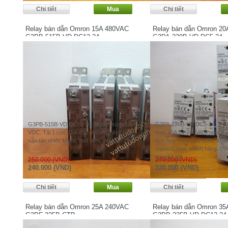
Relay bán dẫn Omron 15A 480VAC
Relay bán dẫn Omron 2
G3PB-515B-VD DC12-24
G3PA-220B-VD DC5-24
G3PB-515B-VD DC12-24. Nguồn kích 12-24
G3PA-220B-VD DC5-24. 1 cực
VDC. Tải 1 cực 15A 200-480VAC, tích hợp
max 20A 24-240VAC, nguồn k
sẵn tản nhiệt. Used, mới 90%, nguyên zin.
tích hợp nhôm tản nhiệt. Xuất
Japan/China, chính hãng. Us
nguyên zin.
250.000 (VND)
270.000 (VND)
240.000 (VND)
220.000 (VND)
Relay bán dẫn Omron 25A 240VAC
Relay bán dẫn Omron 3
G3PF-225B-CTB
G3PB-235B-VD DC12-24