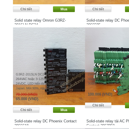
Solid state relay Omron G3RZ-
Solid-state relay DC Pho
201SLN DC24
2966595
G3RZ-201SLN DC24. Tải max 1A, điện áp 3-
2966595. Nguồn kích 24VDC, 
264VAC hoặc 3-125VDC, nguồn kích
relay tải 3-33VDC 2A, tần số
24VDC, LED hiển thị trạng thái. Xuất xứ:
300Hz. Used, mới 90%.
Japan. Mới 90%, nguyên zin.
100.000 (VND)
70.000 (VND)
65.000 (VND)
Solid-state relay DC Phoenix Contact
Solid-state relay tải AC 
2966618
Contact 2967950