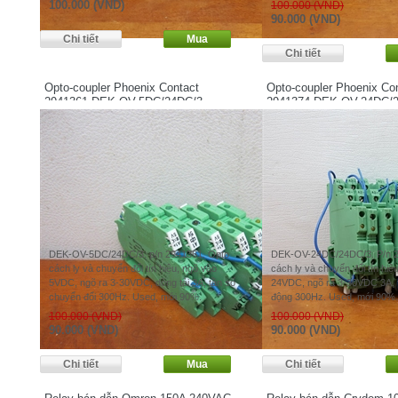
100.000 (VND)
100.000 (VND)
90.000 (VND)
Opto-coupler Phoenix Contact
Opto-coupler Phoenix Co
2941361 DEK-OV-5DC/24DC/3
2941374 DEK-OV-24DC/
DEK-OV-5DC/24DC/3. p/n 2941361. Opto
DEK-OV-24DC/24DC/3. P/n 2
cách ly và chuyển đổi tín hiệu, ngõ vào
cách ly và chuyển đổi tín hiệ
5VDC, ngõ ra 3-30VDC, dòng tải 3A, tần số
24VDC, ngõ ra 3-30VDC 3A, 
chuyển đổi 300Hz. Used, mới 90%.
động 300Hz. Used, mới 90%.
100.000 (VND)
100.000 (VND)
90.000 (VND)
90.000 (VND)