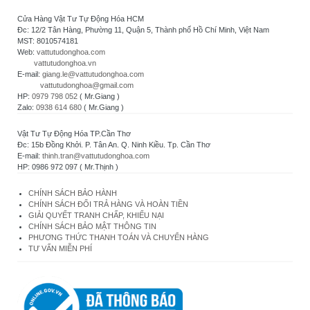
Cửa Hàng Vật Tư Tự Động Hóa HCM
Đc: 12/2 Tân Hàng, Phường 11, Quận 5, Thành phố Hồ Chí Minh, Việt Nam
MST: 8010574181
Web:
vattutudonghoa.com
vattutudonghoa.vn
E-mail:
giang.le@vattutudonghoa.com
vattutudonghoa@gmail.com
HP:
0979 798 052
( Mr.Giang )
Zalo:
0938 614 680
( Mr.Giang )
Vật Tư Tự Động Hóa TP.Cần Thơ
Đc: 15b Đồng Khởi. P. Tân An. Q. Ninh Kiều. Tp. Cần Thơ
E-mail:
thinh.tran@vattutudonghoa.com
HP: 0986 972 097 ( Mr.Thịnh )
CHÍNH SÁCH BẢO HÀNH
CHÍNH SÁCH ĐỔI TRẢ HÀNG VÀ HOÀN TIỀN
GIẢI QUYẾT TRANH CHẤP, KHIẾU NẠI
CHÍNH SÁCH BẢO MẬT THÔNG TIN
PHƯƠNG THỨC THANH TOÁN VÀ CHUYỂN HÀNG
TƯ VẤN MIỄN PHÍ