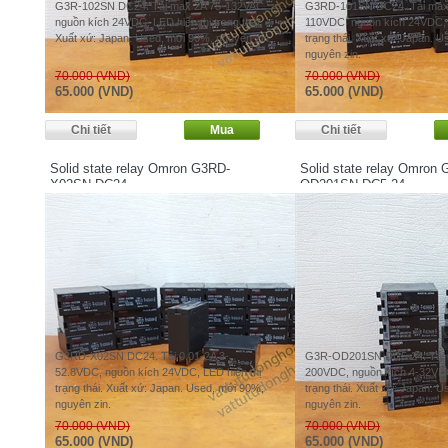
G3R-102SN DC24. Tải max 2A 75-132VAC,
G3RD-101SN DC24. Tải max 
nguồn kích 24VDC, LED hiển thị trạng thái.
110VDC, nguồn kích 24VDC, 
Xuất xứ: Japan. Used, mới 90%, nguyên zin.
trạng thái. Xuất xứ: Japan. 
nguyên zin.
70.000 (VND)
70.000 (VND)
65.000 (VND)
65.000 (VND)
Solid state relay Omron G3RD-
Solid state relay Omron 
X02SN DC24
OD201SN DC5-24
G3RD-X02SN DC24. Tải 0.01-2A 3-
G3R-OD201SN DC5-24. Tải 
52.8VDC, nguồn kích 24VDC, LED hiển thị
200VDC, nguồn kích 4-32VDC
trạng thái. Xuất xứ: Japan. Used, mới 90%,
trạng thái. Xuất xứ: Japan. 
nguyên zin.
nguyên zin.
70.000 (VND)
70.000 (VND)
65.000 (VND)
65.000 (VND)