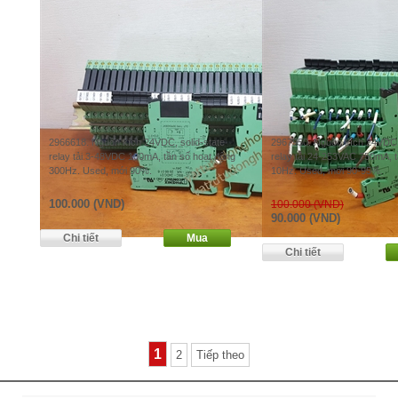
2966618. Nguồn kích 24VDC, solid-state
2967950. Nguồn kích 24VDC, 
relay tải 3-48VDC 100mA, tần số hoạt động
relay tải 24-253VAC 750mA, 
300Hz. Used, mới 90%.
10Hz. Used, mới 90-95%.
100.000 (VND)
100.000 (VND)
90.000 (VND)
1
2
Tiếp theo