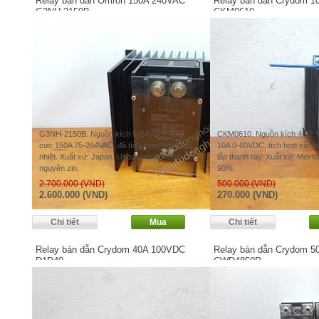
Relay bán dẫn Omron 150A 240VAC
Relay bán dẫn Crydom 
G3NH-2150B
CKM0610
G3NH-2150B. Nguồn kích 5-24VDC. Tải 1
CKM0610. Nguồn kích 4-32 V
cực 150A 75-264VAC, đã tích hợp nhôm tản
10A 0-60VDC, tích hợp sẵn n
nhiệt. Xuất xứ: Japan. Used, mới 90-95%,
lắp thanh ray. Xuất xứ: Mexi
nguyên zin.
90%.
2.700.000 (VND)
500.000 (VND)
2.600.000 (VND)
270.000 (VND)
Relay bán dẫn Crydom 40A 100VDC
Relay bán dẫn Crydom 
D1D40
CWD4850P