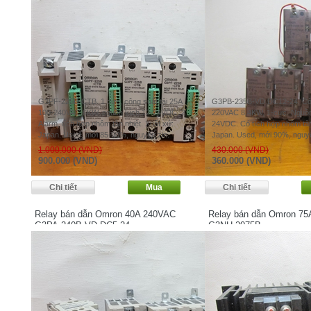
G3PF-225B-CTB. 1 cực, công suất tải 25A
G3PB-235B-VD DC12-24. Côn
100-240VAC 6KW, nguồn kích 12-24VDC, 2
220VAC 8,4KW, 1-cực. Nguồn
Alarm, tích hợp nhôm tản nhiệt. Xuất xứ:
24VDC. Có tích hợp nhôm tản 
Japan. Used, mới 85-90%, nguyên zin.
Japan. Used, mới 90%, nguyê
1.000.000 (VND)
430.000 (VND)
900.000 (VND)
360.000 (VND)
Relay bán dẫn Omron 40A 240VAC
Relay bán dẫn Omron 7
G3PA-240B-VD DC5-24
G3NH-2075B