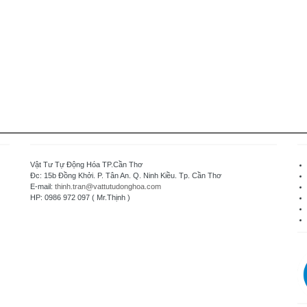
Vật Tư Tự Động Hóa TP.Cần Thơ
Đc: 15b Đồng Khởi. P. Tân An. Q. Ninh Kiều. Tp. Cần Thơ
E-mail:
thinh.tran@vattutudonghoa.com
HP: 0986 972 097 ( Mr.Thịnh )