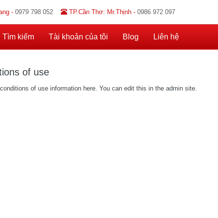
ang -
0979 798 052
TP.Cần Thơ: Mr.Thịnh -
0986 972 097
Tìm kiếm
Tài khoản của tôi
Blog
Liên hệ
tions of use
conditions of use information here. You can edit this in the admin site.