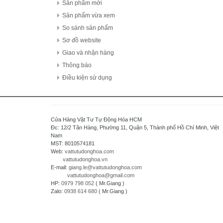
FDK Coperation
Sản phẩm mới
Hitachi - Japan
Sản phẩm vừa xem
HCFA - China
So sánh sản phẩm
HIOKI - Japan
Sơ đồ website
HAGER
Giao và nhận hàng
HONEYWELL
Thông báo
Hanyoung - Korea
Điều kiện sử dụng
HAKKO Electronics - JAPAN
Hokuyo Automatic Co., Ltd - Japan
IFM - GERMANY
Cửa Hàng Vật Tư Tự Động Hóa HCM
Idec Izumi Corp - Japan
Đc: 12/2 Tân Hàng, Phường 11, Quận 5, Thành phố Hồ Chí Minh, Việt
Nam
IDEC Corporation - Japan
MST: 8010574181
IHI - JAPAN
Web:
vattutudonghoa.com
vattutudonghoa.vn
IOR
E-mail:
giang.le@vattutudonghoa.com
ICHIDEN - JAPAN
vattutudonghoa@gmail.com
HP:
0979 798 052
( Mr.Giang )
IAI Corporation - Japan
Zalo:
0938 614 680
( Mr.Giang )
K.A Schmersal GmbH & Co.KG - Germany
Kasuga Electric Works Ltd - Japan