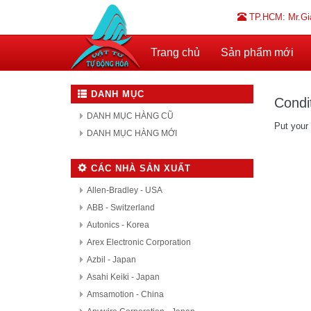
TP.HCM: Mr.Gi
Trang chủ
Sản phẩm mới
DANH MỤC
Condi
DANH MỤC HÀNG CŨ
Put your 
DANH MỤC HÀNG MỚI
CÁC NHÀ SẢN XUẤT
Allen-Bradley - USA
ABB - Switzerland
Autonics - Korea
Arex Electronic Corporation
Azbil - Japan
Asahi Keiki - Japan
Amsamotion - China