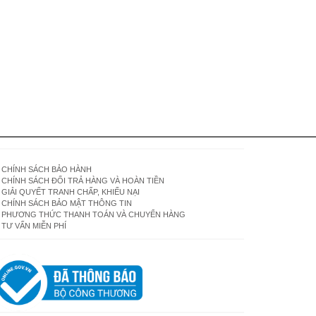
CHÍNH SÁCH BẢO HÀNH
CHÍNH SÁCH ĐỔI TRẢ HÀNG VÀ HOÀN TIỀN
GIẢI QUYẾT TRANH CHẤP, KHIẾU NẠI
CHÍNH SÁCH BẢO MẬT THÔNG TIN
PHƯƠNG THỨC THANH TOÁN VÀ CHUYỂN HÀNG
TƯ VẤN MIỄN PHÍ