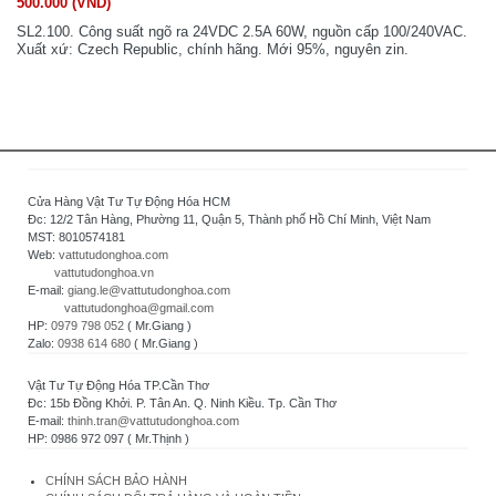
500.000 (VND)
SL2.100. Công suất ngõ ra 24VDC 2.5A 60W, nguồn cấp 100/240VAC.
Xuất xứ: Czech Republic, chính hãng. Mới 95%, nguyên zin.
Cửa Hàng Vật Tư Tự Động Hóa HCM
Đc: 12/2 Tân Hàng, Phường 11, Quận 5, Thành phố Hồ Chí Minh, Việt Nam
MST: 8010574181
Web:
vattutudonghoa.com
vattutudonghoa.vn
E-mail:
giang.le@vattutudonghoa.com
vattutudonghoa@gmail.com
HP:
0979 798 052
( Mr.Giang )
Zalo:
0938 614 680
( Mr.Giang )
Vật Tư Tự Động Hóa TP.Cần Thơ
Đc: 15b Đồng Khởi. P. Tân An. Q. Ninh Kiều. Tp. Cần Thơ
E-mail:
thinh.tran@vattutudonghoa.com
HP: 0986 972 097 ( Mr.Thịnh )
CHÍNH SÁCH BẢO HÀNH