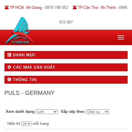
TP.HCM: Mr.Giang -
0979 798 052
TP.Cần Thơ: Mr.Thịnh -
0986
972 097
Toggle
navigat
DANH MỤC
CÁC NHÀ SẢN XUẤT
THÔNG TIN
PULS - GERMANY
Xem dưới dạng
Sắp xếp theo
Hiển thị
mỗi trang