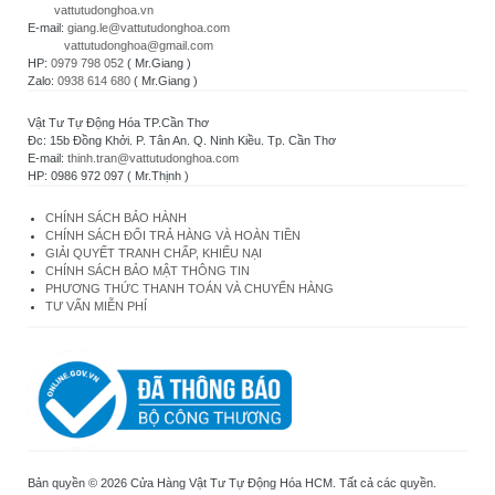
vattutudonghoa.vn
E-mail:
giang.le@vattutudonghoa.com
vattutudonghoa@gmail.com
HP:
0979 798 052
( Mr.Giang )
Zalo:
0938 614 680
( Mr.Giang )
Vật Tư Tự Động Hóa TP.Cần Thơ
Đc: 15b Đồng Khởi. P. Tân An. Q. Ninh Kiều. Tp. Cần Thơ
E-mail:
thinh.tran@vattutudonghoa.com
HP: 0986 972 097 ( Mr.Thịnh )
CHÍNH SÁCH BẢO HÀNH
CHÍNH SÁCH ĐỔI TRẢ HÀNG VÀ HOÀN TIỀN
GIẢI QUYẾT TRANH CHẤP, KHIẾU NẠI
CHÍNH SÁCH BẢO MẬT THÔNG TIN
PHƯƠNG THỨC THANH TOÁN VÀ CHUYỂN HÀNG
TƯ VẤN MIỄN PHÍ
Bản quyền © 2026 Cửa Hàng Vật Tư Tự Động Hóa HCM. Tất cả các quyền.