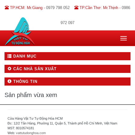
TP.HCM: Mr.Giang -
0979 798 052
TP.Cần Thơ: Mr.Thịnh -
0986
972 097
Toggle
navigat
DANH MỤC
CÁC NHÀ SẢN XUẤT
THÔNG TIN
Sản phẩm vừa xem
Cửa Hàng Vật Tư Tự Động Hóa HCM
Đc: 12/2 Tân Hàng, Phường 11, Quận 5, Thành phố Hồ Chí Minh, Việt Nam
MST: 8010574181
Web:
vattutudonghoa.com