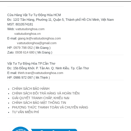
Cửa Hàng Vật Tư Tự Động Hóa HCM
Đc: 12/2 Tân Hàng, Phường 11, Quận 5, Thành phố Hồ Chí Minh, Việt Nam
MST: 8010574181
Web:
vattutudonghoa.com
vattutudonghoa.vn
E-mail:
giang.le@vattutudonghoa.com
vattutudonghoa@gmail.com
HP:
0979 798 052
( Mr.Giang )
Zalo:
0938 614 680
( Mr.Giang )
Vật Tư Tự Động Hóa TP.Cần Thơ
Đc: 15b Đồng Khởi. P. Tân An. Q. Ninh Kiều. Tp. Cần Thơ
E-mail:
thinh.tran@vattutudonghoa.com
HP: 0986 972 097 ( Mr.Thịnh )
CHÍNH SÁCH BẢO HÀNH
CHÍNH SÁCH ĐỔI TRẢ HÀNG VÀ HOÀN TIỀN
GIẢI QUYẾT TRANH CHẤP, KHIẾU NẠI
CHÍNH SÁCH BẢO MẬT THÔNG TIN
PHƯƠNG THỨC THANH TOÁN VÀ CHUYỂN HÀNG
TƯ VẤN MIỄN PHÍ