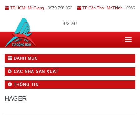
TP.HCM: Mr.Giang -
0979 798 052
TP.Cần Thơ: Mr.Thịnh -
0986
972 097
Toggle
navigat
DANH MỤC
CÁC NHÀ SẢN XUẤT
THÔNG TIN
HAGER