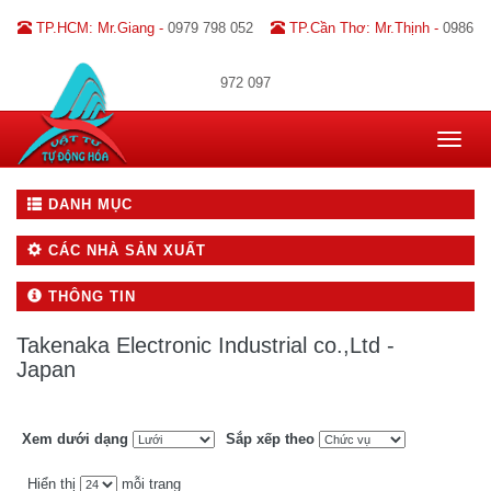
TP.HCM: Mr.Giang -
0979 798 052
TP.Cần Thơ: Mr.Thịnh -
0986
972 097
Toggle
navigat
DANH MỤC
CÁC NHÀ SẢN XUẤT
THÔNG TIN
Takenaka Electronic Industrial co.,Ltd -
Japan
Xem dưới dạng
Sắp xếp theo
Hiển thị
mỗi trang