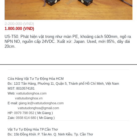
2.200.000 (VND)
1.800.000 (VND)
US-T50. Phát hiện vật trong như màn PE, khoảng cách 500mm, ngõ ra
NPN NO, nguồn cấp 24VDC. Xuất xứ: Japan. Used, mới 85%, dây dài
20cm.
Cửa Hàng Vật Tư Tự Động Hóa HCM
Đc: 12/2 Tân Hàng, Phường 11, Quận 5, Thành phố Hồ Chí Minh, Việt Nam
MST: 8010574181
Web:
vattutudonghoa.com
vattutudonghoa.vn
E-mail:
giang.le@vattutudonghoa.com
vattutudonghoa@gmail.com
HP:
0979 798 052
( Mr.Giang )
Zalo:
0938 614 680
( Mr.Giang )
Vật Tư Tự Động Hóa TP.Cần Thơ
Đc: 15b Đồng Khởi. P. Tân An. Q. Ninh Kiều. Tp. Cần Thơ