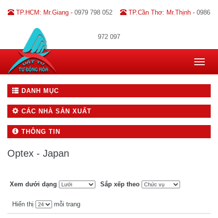
TP.HCM: Mr.Giang -
0979 798 052
TP.Cần Thơ: Mr.Thịnh -
0986
972 097
Toggle
navigat
DANH MỤC
CÁC NHÀ SẢN XUẤT
THÔNG TIN
Optex - Japan
Xem dưới dạng
Sắp xếp theo
Hiển thị
mỗi trang