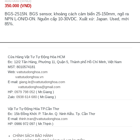
400.000 (VND)
350.000 (VND)
BGS-2S15N. BGS sensor, khoảng cách cảm biến 25-150mm, ngõ ra
NPN L-ON/D-ON. Nguồn cấp 10-30VDC. Xuất xứ: Japan. Used, mới
85%.
Cửa Hàng Vật Tư Tự Động Hóa HCM
Đc: 12/2 Tân Hàng, Phường 11, Quận 5, Thành phố Hồ Chí Minh, Việt Nam
MST: 8010574181
Web:
vattutudonghoa.com
vattutudonghoa.vn
E-mail:
giang.le@vattutudonghoa.com
vattutudonghoa@gmail.com
HP:
0979 798 052
( Mr.Giang )
Zalo:
0938 614 680
( Mr.Giang )
Vật Tư Tự Động Hóa TP.Cần Thơ
Đc: 15b Đồng Khởi. P. Tân An. Q. Ninh Kiều. Tp. Cần Thơ
E-mail:
thinh.tran@vattutudonghoa.com
HP: 0986 972 097 ( Mr.Thịnh )
CHÍNH SÁCH BẢO HÀNH