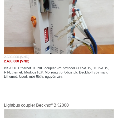
2.500.000 (VND)
2.400.000 (VND)
BK9050. Ethernet TCP/IP coupler với protocol UDP-ADS, TCP-ADS,
RT-Ethernet, ModbusTCP. Mở rộng i/o K-bus plc Beckhoff với mạng
Ethernet. Used, mới 85%, nguyên zin.
Lightbus coupler Beckhoff BK2000