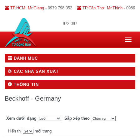
TP.HCM: Mr.Giang -
0979 798 052
TP.Cần Thơ: Mr.Thịnh -
0986
972 097
Toggle
navigat
DANH MỤC
CÁC NHÀ SẢN XUẤT
THÔNG TIN
Beckhoff - Germany
Xem dưới dạng
Sắp xếp theo
Hiển thị
mỗi trang