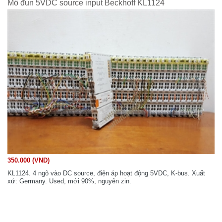
Mô đun 5VDC source input Beckhoff KL1124
350.000 (VND)
KL1124. 4 ngõ vào DC source, điện áp hoạt động 5VDC, K-bus. Xuất
xứ: Germany. Used, mới 90%, nguyên zin.