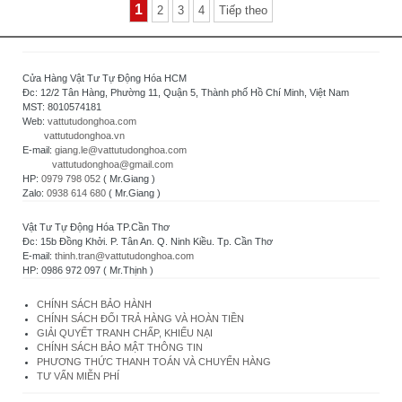
1
2
3
4
Tiếp theo
Cửa Hàng Vật Tư Tự Động Hóa HCM
Đc: 12/2 Tân Hàng, Phường 11, Quận 5, Thành phố Hồ Chí Minh, Việt Nam
MST: 8010574181
Web:
vattutudonghoa.com
vattutudonghoa.vn
E-mail:
giang.le@vattutudonghoa.com
vattutudonghoa@gmail.com
HP:
0979 798 052
( Mr.Giang )
Zalo:
0938 614 680
( Mr.Giang )
Vật Tư Tự Động Hóa TP.Cần Thơ
Đc: 15b Đồng Khởi. P. Tân An. Q. Ninh Kiều. Tp. Cần Thơ
E-mail:
thinh.tran@vattutudonghoa.com
HP: 0986 972 097 ( Mr.Thịnh )
CHÍNH SÁCH BẢO HÀNH
CHÍNH SÁCH ĐỔI TRẢ HÀNG VÀ HOÀN TIỀN
GIẢI QUYẾT TRANH CHẤP, KHIẾU NẠI
CHÍNH SÁCH BẢO MẬT THÔNG TIN
PHƯƠNG THỨC THANH TOÁN VÀ CHUYỂN HÀNG
TƯ VẤN MIỄN PHÍ