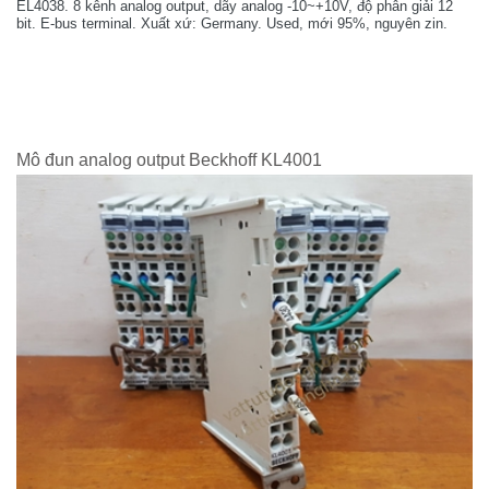
EL4038. 8 kênh analog output, dãy analog -10~+10V, độ phân giải 12
bit. E-bus terminal. Xuất xứ: Germany. Used, mới 95%, nguyên zin.
Mô đun analog output Beckhoff KL4001