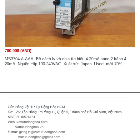
700.000 (VND)
MS3704-A-AAA. Bộ cách ly và chia tín hiệu 4-20mA sang 2 kênh 4-
20mA. Nguồn cấp 100-240VAC. Xuất xứ: Japan. Used, mới 70%.
Cửa Hàng Vật Tư Tự Động Hóa HCM
Đc: 12/2 Tân Hàng, Phường 11, Quận 5, Thành phố Hồ Chí Minh, Việt Nam
MST: 8010574181
Web:
vattutudonghoa.com
vattutudonghoa.vn
E-mail:
giang.le@vattutudonghoa.com
vattutudonghoa@gmail.com