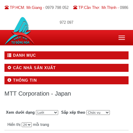
TP.HCM: Mr.Giang -
0979 798 052
TP.Cần Thơ: Mr.Thịnh -
0986
972 097
Toggle
navigat
DANH MỤC
CÁC NHÀ SẢN XUẤT
THÔNG TIN
MTT Corporation - Japan
Xem dưới dạng
Sắp xếp theo
Hiển thị
mỗi trang