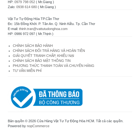
HP:
0979 798 052
( Mr.Giang )
Zalo:
0938 614 680
( Mr.Giang )
Vật Tư Tự Động Hóa TP.Cần Thơ
Đc: 15b Đồng Khởi. P. Tân An. Q. Ninh Kiều. Tp. Cần Thơ
E-mail:
thinh.tran@vattutudonghoa.com
HP: 0986 972 097 ( Mr.Thịnh )
CHÍNH SÁCH BẢO HÀNH
CHÍNH SÁCH ĐỔI TRẢ HÀNG VÀ HOÀN TIỀN
GIẢI QUYẾT TRANH CHẤP, KHIẾU NẠI
CHÍNH SÁCH BẢO MẬT THÔNG TIN
PHƯƠNG THỨC THANH TOÁN VÀ CHUYỂN HÀNG
TƯ VẤN MIỄN PHÍ
Bản quyền © 2026 Cửa Hàng Vật Tư Tự Động Hóa HCM. Tất cả các quyền.
Powered by
nopCommerce