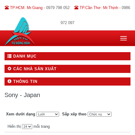
TP.HCM: Mr.Giang -
0979 798 052
TP.Cần Thơ: Mr.Thịnh -
0986
972 097
Toggle
navigat
DANH MỤC
CÁC NHÀ SẢN XUẤT
THÔNG TIN
Sony - Japan
Xem dưới dạng
Sắp xếp theo
Hiển thị
mỗi trang