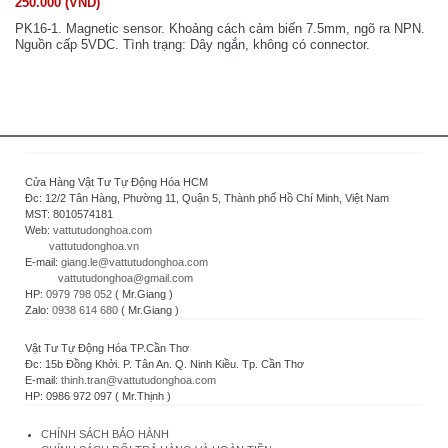
250.000 (VND)
PK16-1. Magnetic sensor. Khoảng cách cảm biến 7.5mm, ngõ ra NPN.
Nguồn cấp 5VDC. Tình trạng: Dây ngắn, không có connector.
Cửa Hàng Vật Tư Tự Động Hóa HCM
Đc: 12/2 Tân Hàng, Phường 11, Quận 5, Thành phố Hồ Chí Minh, Việt Nam
MST: 8010574181
Web:
vattutudonghoa.com
vattutudonghoa.vn
E-mail:
giang.le@vattutudonghoa.com
vattutudonghoa@gmail.com
HP:
0979 798 052
( Mr.Giang )
Zalo:
0938 614 680
( Mr.Giang )
Vật Tư Tự Động Hóa TP.Cần Thơ
Đc: 15b Đồng Khởi. P. Tân An. Q. Ninh Kiều. Tp. Cần Thơ
E-mail:
thinh.tran@vattutudonghoa.com
HP: 0986 972 097 ( Mr.Thịnh )
CHÍNH SÁCH BẢO HÀNH