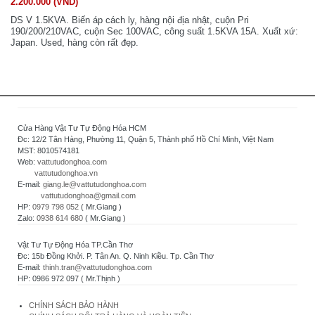
2.200.000 (VND)
DS V 1.5KVA. Biến áp cách ly, hàng nội địa nhật, cuộn Pri
190/200/210VAC, cuộn Sec 100VAC, công suất 1.5KVA 15A. Xuất xứ:
Japan. Used, hàng còn rất đẹp.
Cửa Hàng Vật Tư Tự Động Hóa HCM
Đc: 12/2 Tân Hàng, Phường 11, Quận 5, Thành phố Hồ Chí Minh, Việt Nam
MST: 8010574181
Web:
vattutudonghoa.com
vattutudonghoa.vn
E-mail:
giang.le@vattutudonghoa.com
vattutudonghoa@gmail.com
HP:
0979 798 052
( Mr.Giang )
Zalo:
0938 614 680
( Mr.Giang )
Vật Tư Tự Động Hóa TP.Cần Thơ
Đc: 15b Đồng Khởi. P. Tân An. Q. Ninh Kiều. Tp. Cần Thơ
E-mail:
thinh.tran@vattutudonghoa.com
HP: 0986 972 097 ( Mr.Thịnh )
CHÍNH SÁCH BẢO HÀNH