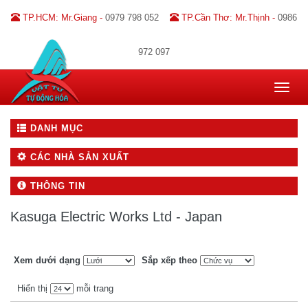
TP.HCM: Mr.Giang -
0979 798 052
TP.Cần Thơ: Mr.Thịnh -
0986
972 097
Toggle
navigat
DANH MỤC
CÁC NHÀ SẢN XUẤT
THÔNG TIN
Kasuga Electric Works Ltd - Japan
Xem dưới dạng
Sắp xếp theo
Hiển thị
mỗi trang