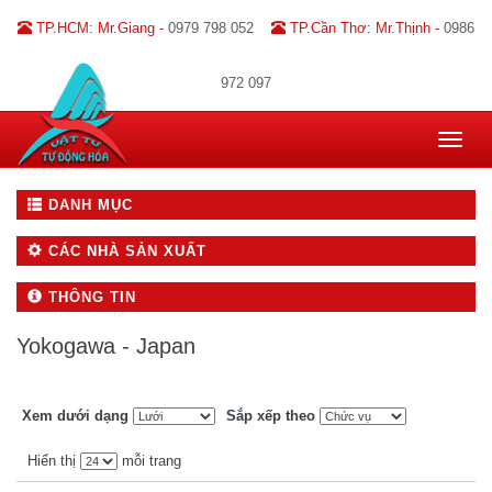
TP.HCM: Mr.Giang -
0979 798 052
TP.Cần Thơ: Mr.Thịnh -
0986
972 097
Toggle
navigat
DANH MỤC
CÁC NHÀ SẢN XUẤT
THÔNG TIN
Yokogawa - Japan
Xem dưới dạng
Sắp xếp theo
Hiển thị
mỗi trang