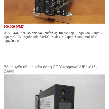
700.000 (VND)
W2VF-444-R/N. Bộ chia và khuếch đại tín hiệu áp, 1 ngõ vào 0-10V, 2
ngõ ra 0-10V. Nguồn cấp 24VDC. Xuất xứ: Japan. Used, mới 85%,
nguyên zin.
Bộ chuyển đổi tín hiệu dòng CT Yokogawa VJB1-016-
BAN0