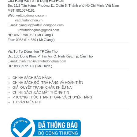
Cửa Hàng Vật Tư Tự Động Hóa HCM
Đc: 12/2 Tân Hàng, Phường 11, Quận 5, Thành phố Hồ Chí Minh, Việt Nam
MST: 8010574181
Web:
vattutudonghoa.com
vattutudonghoa.vn
E-mail:
giang.le@vattutudonghoa.com
vattutudonghoa@gmail.com
HP:
0979 798 052
( Mr.Giang )
Zalo:
0938 614 680
( Mr.Giang )
Vật Tư Tự Động Hóa TP.Cần Thơ
Đc: 15b Đồng Khởi. P. Tân An. Q. Ninh Kiều. Tp. Cần Thơ
E-mail:
thinh.tran@vattutudonghoa.com
HP: 0986 972 097 ( Mr.Thịnh )
CHÍNH SÁCH BẢO HÀNH
CHÍNH SÁCH ĐỔI TRẢ HÀNG VÀ HOÀN TIỀN
GIẢI QUYẾT TRANH CHẤP, KHIẾU NẠI
CHÍNH SÁCH BẢO MẬT THÔNG TIN
PHƯƠNG THỨC THANH TOÁN VÀ CHUYỂN HÀNG
TƯ VẤN MIỄN PHÍ