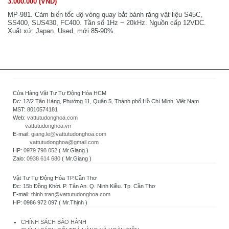
3.000.000 (VND)
MP-981. Cảm biến tốc độ vòng quay bắt bánh răng vật liệu S45C,
SS400, SUS430, FC400. Tần số 1Hz ~ 20kHz. Nguồn cấp 12VDC.
Xuất xứ: Japan. Used, mới 85-90%.
Cửa Hàng Vật Tư Tự Động Hóa HCM
Đc: 12/2 Tân Hàng, Phường 11, Quận 5, Thành phố Hồ Chí Minh, Việt Nam
MST: 8010574181
Web:
vattutudonghoa.com
vattutudonghoa.vn
E-mail:
giang.le@vattutudonghoa.com
vattutudonghoa@gmail.com
HP:
0979 798 052
( Mr.Giang )
Zalo:
0938 614 680
( Mr.Giang )
Vật Tư Tự Động Hóa TP.Cần Thơ
Đc: 15b Đồng Khởi. P. Tân An. Q. Ninh Kiều. Tp. Cần Thơ
E-mail:
thinh.tran@vattutudonghoa.com
HP: 0986 972 097 ( Mr.Thịnh )
CHÍNH SÁCH BẢO HÀNH