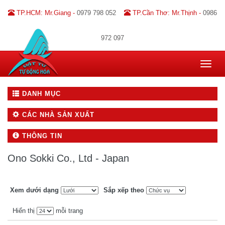
TP.HCM: Mr.Giang -
0979 798 052
TP.Cần Thơ: Mr.Thịnh -
0986
972 097
Toggle
navigat
DANH MỤC
CÁC NHÀ SẢN XUẤT
THÔNG TIN
Ono Sokki Co., Ltd - Japan
Xem dưới dạng
Sắp xếp theo
Hiển thị
mỗi trang