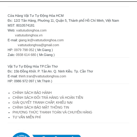
Cửa Hàng Vật Tư Tự Động Hóa HCM
Đc: 12/2 Tân Hàng, Phường 11, Quận 5, Thành phố Hồ Chí Minh, Việt Nam
MST: 8010574181
Web:
vattutudonghoa.com
vattutudonghoa.vn
E-mail:
giang.le@vattutudonghoa.com
vattutudonghoa@gmail.com
HP:
0979 798 052
( Mr.Giang )
Zalo:
0938 614 680
( Mr.Giang )
Vật Tư Tự Động Hóa TP.Cần Thơ
Đc: 15b Đồng Khởi. P. Tân An. Q. Ninh Kiều. Tp. Cần Thơ
E-mail:
thinh.tran@vattutudonghoa.com
HP: 0986 972 097 ( Mr.Thịnh )
CHÍNH SÁCH BẢO HÀNH
CHÍNH SÁCH ĐỔI TRẢ HÀNG VÀ HOÀN TIỀN
GIẢI QUYẾT TRANH CHẤP, KHIẾU NẠI
CHÍNH SÁCH BẢO MẬT THÔNG TIN
PHƯƠNG THỨC THANH TOÁN VÀ CHUYỂN HÀNG
TƯ VẤN MIỄN PHÍ