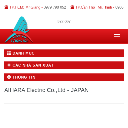
TP.HCM: Mr.Giang -
0979 798 052
TP.Cần Thơ: Mr.Thịnh -
0986
972 097
Toggle
navigat
DANH MỤC
CÁC NHÀ SẢN XUẤT
THÔNG TIN
AIHARA Electric Co.,Ltd - JAPAN