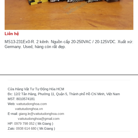
Liên hệ
MS13-231Ex0-R. 2 kênh. Nguồn cấp 20-250VAC / 20-125VDC. Xuất xứ:
Germany. Used, hàng còn rất đẹp.
Cửa Hàng Vật Tư Tự Động Hóa HCM
Đc: 12/2 Tân Hàng, Phường 11, Quận 5, Thành phố Hồ Chí Minh, Việt Nam
MST: 8010574181
Web:
vattutudonghoa.com
vattutudonghoa.vn
E-mail:
giang.le@vattutudonghoa.com
vattutudonghoa@gmail.com
HP:
0979 798 052
( Mr.Giang )
Zalo:
0938 614 680
( Mr.Giang )