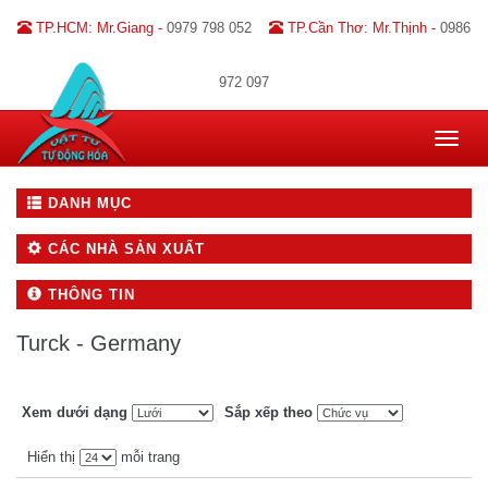
TP.HCM: Mr.Giang -
0979 798 052
TP.Cần Thơ: Mr.Thịnh -
0986
972 097
Toggle
navigat
DANH MỤC
CÁC NHÀ SẢN XUẤT
THÔNG TIN
Turck - Germany
Xem dưới dạng
Sắp xếp theo
Hiển thị
mỗi trang