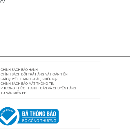
50V
CHÍNH SÁCH BẢO HÀNH
CHÍNH SÁCH ĐỔI TRẢ HÀNG VÀ HOÀN TIỀN
GIẢI QUYẾT TRANH CHẤP, KHIẾU NẠI
CHÍNH SÁCH BẢO MẬT THÔNG TIN
PHƯƠNG THỨC THANH TOÁN VÀ CHUYỂN HÀNG
TƯ VẤN MIỄN PHÍ