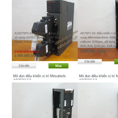
A1SD75P3-S3. Điều khiển 3 trục X1, X2, X3,
AD75P1-S3. Điều khiển 1 trục
sử dụng với PLC dòng A, Q2A. Xuất xứ:
xung differential driver 400k
Japan. Used, mới 90%, nguyên zin.
collector 200kpps, sử dụng 
AnN, AnA, Q2A cpu. Xuất xứ:
mới 85-90% nguyên zin.
2.500.000 (VND)
2.500.000 (VND)
2.400.000 (VND)
Mô đun điều khiển vị trí Mitsubishi
Mô đun điều khiển vị trí M
AD75P2-S3
AD75P3-S3