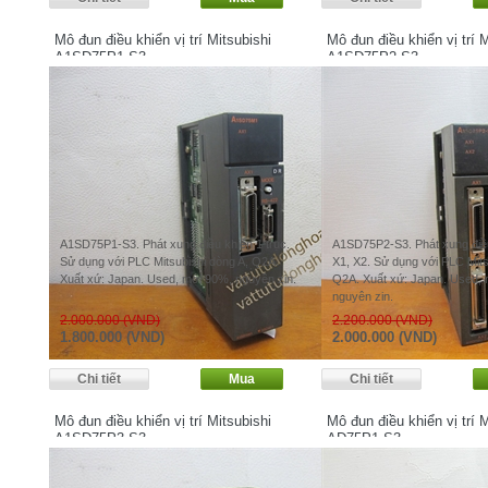
Mô đun điều khiển vị trí Mitsubishi
Mô đun điều khiển vị trí M
A1SD75P1-S3
A1SD75P2-S3
A1SD75P1-S3. Phát xung điều khiển 1 trục.
A1SD75P2-S3. Phát xung điều
Sử dụng với PLC Mitsubishi dòng A, Q2A.
X1, X2. Sử dụng với PLC Mits
Xuất xứ: Japan. Used, mới 90%, nguyên zin.
Q2A. Xuất xứ: Japan. Used,
nguyên zin.
2.000.000 (VND)
2.200.000 (VND)
1.800.000 (VND)
2.000.000 (VND)
Mô đun điều khiển vị trí Mitsubishi
Mô đun điều khiển vị trí M
A1SD75P3-S3
AD75P1-S3