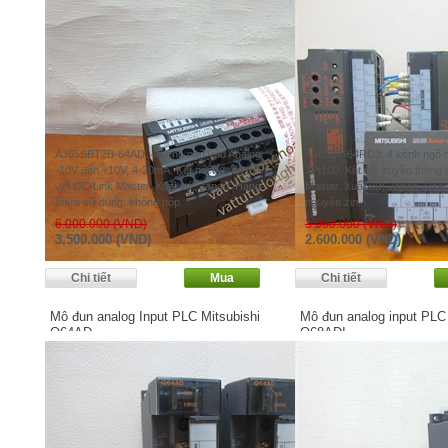
AJ65SBT2B-64AD. 4 kênh ngõ vào Analog
AJ65BT-64RD3. 4 kênh ngõ nh
-10V đến +10V, 4-20mA. Kết nối truyền thông
JPt100. Kết nối truyền thông
với CC-Link Master. Xuất xứ: Japan. Hàng
Master. Xuất xứ: Japan. Use
chưa sử dụng, không hộp.
nguyên zin.
6.000.000 (VND)
3.000.000 (VND)
3.500.000 (VND)
2.600.000 (VND)
Mô đun analog Input PLC Mitsubishi
Mô đun analog input PLC 
Q64AD
Q68ADI