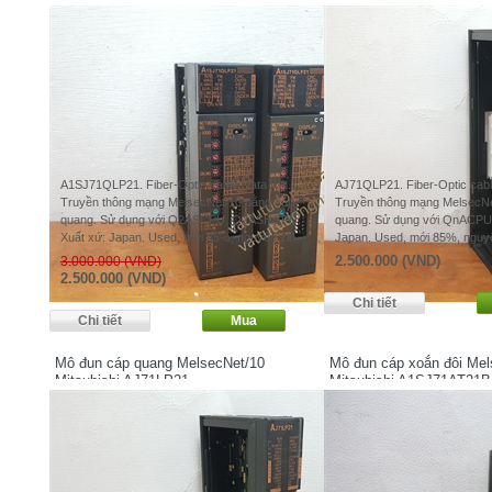
A1SJ71QLP21. Fiber-Optic cable Data link.
AJ71QLP21. Fiber-Optic cable
Truyền thông mạng MelsecNet/10 bằng cáp
Truyền thông mạng MelsecNe
quang. Sử dụng với Q2ASCPU, Q2ASHCPU.
quang. Sử dụng với QnACPU.
Xuất xứ: Japan. Used, mới 85%, nguyên zin
Japan. Used, mới 85%, nguy
2.500.000 (VND)
3.000.000 (VND)
2.500.000 (VND)
Mô đun cáp quang MelsecNet/10
Mô đun cáp xoắn đôi Me
Mitsubishi AJ71LP21
Mitsubishi A1SJ71AT21B