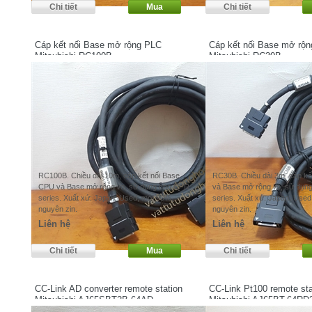
Cáp kết nối Base mở rộng PLC
Cáp kết nối Base mở rộ
Mitsubishi RC100B
Mitsubishi RC30B
RC100B. Chiều dài 10m, cáp kết nối Base
RC30B. Chiều dài 3m, cáp kế
CPU và Base mở rộng i/o, sử dụng cho iQ-R
và Base mở rộng i/o, sử dụn
series. Xuất xứ: Japan. Used, mới 90%,
series. Xuất xứ: Japan. Used
nguyên zin.
nguyên zin.
Liên hệ
Liên hệ
CC-Link AD converter remote station
CC-Link Pt100 remote sta
Mitsubishi AJ65SBT2B-64AD
Mitsubishi AJ65BT-64RD