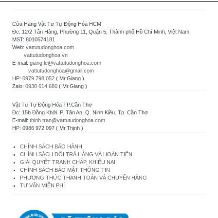
Cửa Hàng Vật Tư Tự Động Hóa HCM
Đc: 12/2 Tân Hàng, Phường 11, Quận 5, Thành phố Hồ Chí Minh, Việt Nam
MST: 8010574181
Web:
vattutudonghoa.com
vattutudonghoa.vn
E-mail:
giang.le@vattutudonghoa.com
vattutudonghoa@gmail.com
HP:
0979 798 052
( Mr.Giang )
Zalo:
0938 614 680
( Mr.Giang )
Vật Tư Tự Động Hóa TP.Cần Thơ
Đc: 15b Đồng Khởi. P. Tân An. Q. Ninh Kiều. Tp. Cần Thơ
E-mail:
thinh.tran@vattutudonghoa.com
HP: 0986 972 097 ( Mr.Thịnh )
CHÍNH SÁCH BẢO HÀNH
CHÍNH SÁCH ĐỔI TRẢ HÀNG VÀ HOÀN TIỀN
GIẢI QUYẾT TRANH CHẤP, KHIẾU NẠI
CHÍNH SÁCH BẢO MẬT THÔNG TIN
PHƯƠNG THỨC THANH TOÁN VÀ CHUYỂN HÀNG
TƯ VẤN MIỄN PHÍ