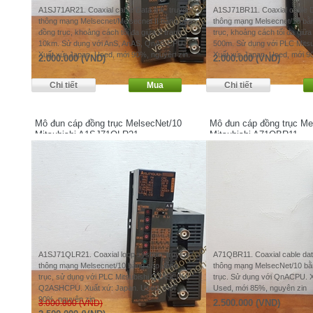
A1SJ71AR21. Coaxial cable Data link, truyền
A1SJ71BR11. Coaxial cable Da
thông mạng Melsecnet/Melsecnet II bằng cáp
thông mạng Melsecnet/10 bằ
đồng trục, khoảng cách tối đa giữa 2 trạm
trục, khoảng cách tối đa giữ
10km. Sử dụng với AnS, AnAS, QnAS CPU.
500m. Sử dụng với PLC Mitsu
Xuất xứ: Japan. Used, mới 90%, nguyên zin.
Xuất xứ: Japan. Used, mới 9
2.000.000 (VND)
2.000.000 (VND)
Mô đun cáp đồng trục MelsecNet/10
Mô đun cáp đồng trục Me
Mitsubishi A1SJ71QLR21
Mitsubishi A71QBR11
A1SJ71QLR21. Coaxial loop system, truyền
A71QBR11. Coaxial cable data
thông mạng Melsecnet/10 bằng cáp đồng
thông mạng MelsecNet/10 bằ
trục, sử dụng với PLC Mitsubishi Q2ASCPU,
trục. Sử dụng với QnACPU. X
Q2ASHCPU. Xuất xứ: Japan. Used, mới
Used, mới 85%, nguyên zin
90%, nguyên zin.
2.500.000 (VND)
3.000.000 (VND)