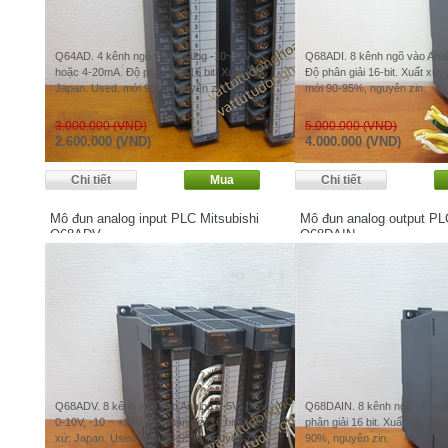
Q64AD. 4 kênh ngõ vào Analog -10~10V
Q68ADI. 8 kênh ngõ vào Ana
hoặc 4-20mA. Độ phân giải 16 bit. Xuất xứ:
Độ phân giải 16-bit. Xuất xứ:
Japan. Used, mới 90%, nguyên zin.
mới 90-95%, nguyên zin.
3.000.000 (VND)
5.000.000 (VND)
2.600.000 (VND)
4.000.000 (VND)
Mô đun analog input PLC Mitsubishi
Mô đun analog output PL
Q68ADV
Q68DAIN
Q68ADV. 8 kênh ngõ vào Analog 0-5V, 1-5V,
Q68DAIN. 8 kênh ngõ ra ana
0-10V, -10 ~ +10V. Độ phân giải 16 bit. Xuất
phân giải 16 bit. Xuất xứ: Ja
xứ: Japan. Used, mới 90-95%, nguyên zin.
90%, nguyên zin.