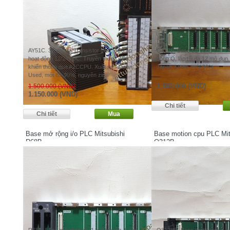
AY51C. 32 ngõ ra Transistor sink, điện áp
Q312B. Base sử dụng cho CP
hoạt động 12/24VDC. Truyền thông điều
dòng Q, lắp tối đa 12 mô đun.
khiển thông qua A2CCPU. Xuất xứ: Japan.
Japan. Used, mới 90%.
Used, mới 85-90%, nguyên zin.
1.500.000 (VND)
1.500.000 (VND)
1.150.000 (VND)
Base mở rộng i/o PLC Mitsubishi
Base motion cpu PLC Mit
R68B
Q312B