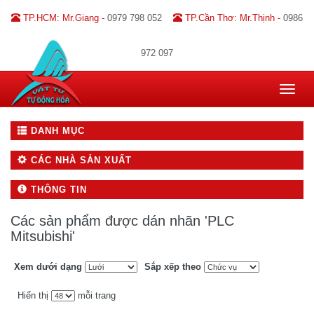
TP.HCM: Mr.Giang -
0979 798 052
TP.Cần Thơ: Mr.Thịnh -
0986
972 097
Toggle
navigat
DANH MỤC
CÁC NHÀ SẢN XUẤT
THÔNG TIN
Các sản phẩm được dán nhãn 'PLC
Mitsubishi'
Xem dưới dạng
Sắp xếp theo
Hiển thị
mỗi trang