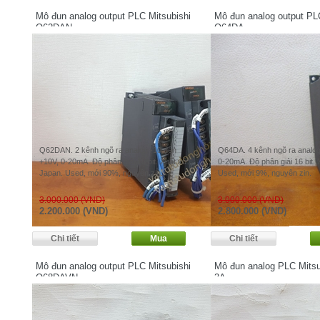
Mô đun analog output PLC Mitsubishi
Mô đun analog output PL
Q62DAN
Q64DA
Q62DAN. 2 kênh ngõ ra analog -10 đến
Q64DA. 4 kênh ngõ ra analog
+10V, 0-20mA. Độ phân giải 16 bit. Xuất xứ:
0-20mA. Độ phân giải 16 bit. 
Japan. Used, mới 90%, nguyên zin.
Used, mới 9%, nguyên zin.
3.000.000 (VND)
3.000.000 (VND)
2.200.000 (VND)
2.800.000 (VND)
Mô đun analog output PLC Mitsubishi
Mô đun analog PLC Mitsu
Q68DAVN
3A