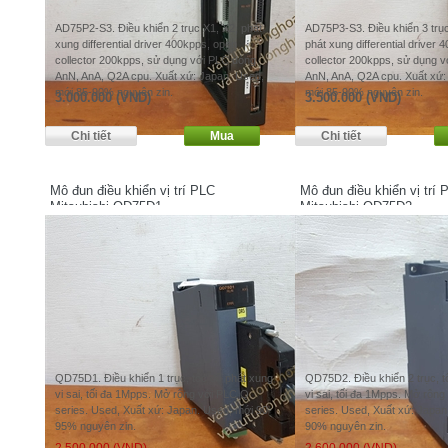
AD75P2-S3. Điều khiển 2 trục X1, X2, phát
AD75P3-S3. Điều khiển 3 trục
xung differential driver 400kpps, open
phát xung differential driver
collector 200kpps, sử dụng với PLC dòng
collector 200kpps, sử dụng 
AnN, AnA, Q2A cpu. Xuất xứ: Japan. Used,
AnN, AnA, Q2A cpu. Xuất xứ:
mới 85-90% nguyên zin.
mới 85-90% nguyên zin.
3.000.000 (VND)
3.500.000 (VND)
Mô đun điều khiển vị trí PLC
Mô đun điều khiển vị trí 
Mitsubishi QD75D1
Mitsubishi QD75D2
QD75D1. Điều khiển 1 trục, tốc độ phát xung
QD75D2. Điều khiển 2 trục, t
vi sai, tối đa 1Mpps. Mở rộng với PLC Q
vi sai, tối đa 1Mpps. Mở rộn
series. Used, Xuất xứ: Japan. Used, mới 90-
series. Used, Xuất xứ: Japan
95% nguyên zin.
90% nguyên zin.