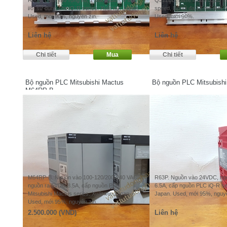
R68B. Base mở rộng i/o, 1 slot nguồn, 6 slot
Q312BB. Base motion cpu, mu
i/o, sử dụng cho iQ-R series. Xuất xứ: Japan.
speed, lắp tối đa 12 mô đun. 
Used, mới 90%, nguyên zin.
Used, mới 90%.
Liên hệ
Liên hệ
Bộ nguồn PLC Mitsubishi Mactus
Bộ nguồn PLC Mitsubish
M64RP-B
M64RP-B. Nguồn vào 100-120/200-240 VAC,
R63P. Nguồn vào 24VDC, ng
nguồn ra 5VDC 8.5A, cấp nguồn PLC
6.5A, cấp nguồn PLC iQ-R ser
Mitsubishi Mactus series. Xuất xứ: Japan.
Japan. Used, mới 95%, nguyê
Used, mới 95%, nguyên zin.
2.500.000 (VND)
Liên hệ