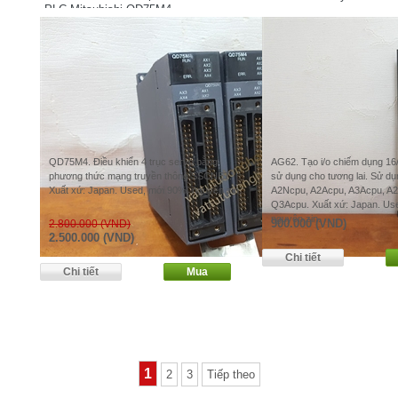
PLC Mitsubishi QD75M4
QD75M4. Điều khiển 4 trục servo bằng
AG62. Tạo i/o chiếm dụng 16/
phương thức mạng truyền thông SSCNET.
sử dụng cho tương lai. Sử d
Xuất xứ: Japan. Used, mới 90%, nguyên zin.
A2Ncpu, A2Acpu, A3Acpu, A
Q3Acpu. Xuất xứ: Japan. Us
nguyên zin.
900.000 (VND)
2.800.000 (VND)
2.500.000 (VND)
1
2
3
Tiếp theo