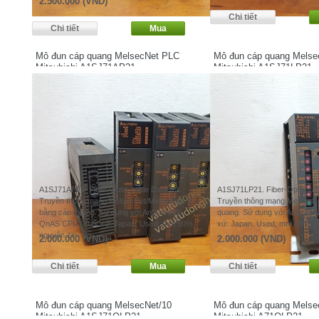
2.500.000 (VND)
Mô đun cáp quang MelsecNet PLC
Mô đun cáp quang Melse
Mitsubishi A1SJ71AP21
Mitsubishi A1SJ71LP21
A1SJ71AP21. Fiber-Optic cable Data link.
A1SJ71LP21. Fiber-Optic cabl
Truyền thông mạng MelsecNet/MelsecNet II
Truyền thông mạng MelsecNe
bằng cáp quang. Sử dụng với AnS, AnAS,
quang. Sử dụng với AnS, An
QnAS CPU. Xuất xứ: Japan. Used, mới 90%,
xứ: Japan. Used, mới 85%, n
nguyên zin
2.000.000 (VND)
2.000.000 (VND)
Mô đun cáp quang MelsecNet/10
Mô đun cáp quang Melse
Mitsubishi A1SJ71QLP21
Mitsubishi A71QLP21