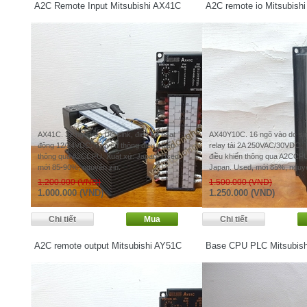
A2C Remote Input Mitsubishi AX41C
A2C remote io Mitsubis
AX41C. 32 ngõ vào DC sink, điện áp hoạt
AX40Y10C. 16 ngõ vào dc sin
động 12/24VDC. Truyền thông điều khiển
relay tải 2A 250VAC/30VDC. 
thông qua A2CCPU. Xuất xứ: Japan. Used,
điều khiển thông qua A2CCPU
mới 85-90%, nguyên zin.
Japan. Used, mới 85%, nguyê
1.200.000 (VND)
1.500.000 (VND)
1.000.000 (VND)
1.250.000 (VND)
A2C remote output Mitsubishi AY51C
Base CPU PLC Mitsubis