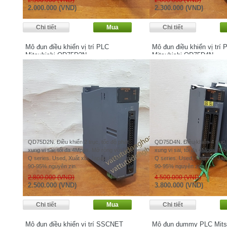
2.500.000 (VND)
2.600.000 (VND)
2.000.000 (VND)
2.300.000 (VND)
Mô đun điều khiển vị trí PLC
Mô đun điều khiển vị trí 
Mitsubishi QD75D2N
Mitsubishi QD75D4N
QD75D2N. Điều khiển 2 trục, tốc độ phát
QD75D4N. Điều khiển 4 trục, 
xung vi sai, tối đa 4Mpps. Mở rộng với PLC
xung vi sai, tối đa 4Mpps. M
Q series. Used, Xuất xứ: Japan. Used, mới
Q series. Used, Xuất xứ: Ja
90-95% nguyên zin.
90-95% nguyên zin.
2.800.000 (VND)
4.500.000 (VND)
2.500.000 (VND)
3.800.000 (VND)
Mô đun điều khiển vị trí SSCNET
Mô đun dummy PLC Mits