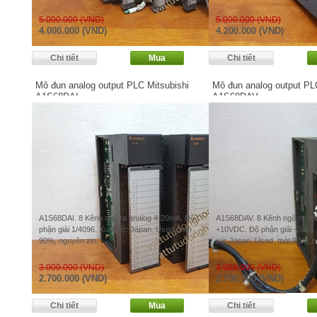
5.000.000 (VND)
5.000.000 (VND)
4.000.000 (VND)
4.200.000 (VND)
Mô đun analog output PLC Mitsubishi
Mô đun analog output PL
A1S68DAI
A1S68DAV
A1S68DAI. 8 Kênh ngõ ra analog 4-20mA. Độ
A1S68DAV. 8 Kênh ngõ ra an
phận giải 1/4096. Xuất xứ: Japan. Used, mới
+10VDC. Độ phận giải -2048 ~
90%, nguyên zin.
xứ: Japan. Used, mới 90%, n
3.000.000 (VND)
3.000.000 (VND)
2.700.000 (VND)
2.700.000 (VND)