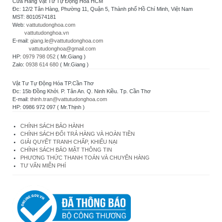
Cửa Hàng Vật Tư Tự Động Hóa HCM
Đc: 12/2 Tân Hàng, Phường 11, Quận 5, Thành phố Hồ Chí Minh, Việt Nam
MST: 8010574181
Web:
vattutudonghoa.com
vattutudonghoa.vn
E-mail:
giang.le@vattutudonghoa.com
vattutudonghoa@gmail.com
HP:
0979 798 052
( Mr.Giang )
Zalo:
0938 614 680
( Mr.Giang )
Vật Tư Tự Động Hóa TP.Cần Thơ
Đc: 15b Đồng Khởi. P. Tân An. Q. Ninh Kiều. Tp. Cần Thơ
E-mail:
thinh.tran@vattutudonghoa.com
HP: 0986 972 097 ( Mr.Thịnh )
CHÍNH SÁCH BẢO HÀNH
CHÍNH SÁCH ĐỔI TRẢ HÀNG VÀ HOÀN TIỀN
GIẢI QUYẾT TRANH CHẤP, KHIẾU NẠI
CHÍNH SÁCH BẢO MẬT THÔNG TIN
PHƯƠNG THỨC THANH TOÁN VÀ CHUYỂN HÀNG
TƯ VẤN MIỄN PHÍ