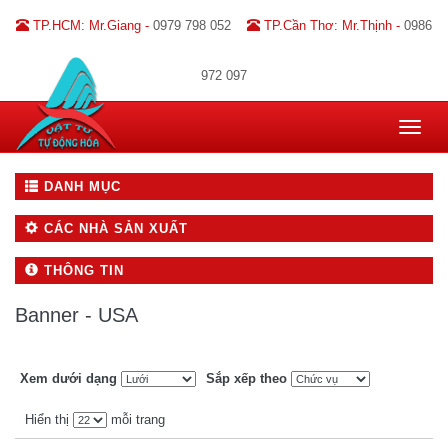
TP.HCM: Mr.Giang -
0979 798 052
TP.Cần Thơ: Mr.Thịnh -
0986
972 097
Toggle
navigat
DANH MỤC
CÁC NHÀ SẢN XUẤT
THÔNG TIN
Banner - USA
Xem dưới dạng
Sắp xếp theo
Hiển thị
mỗi trang