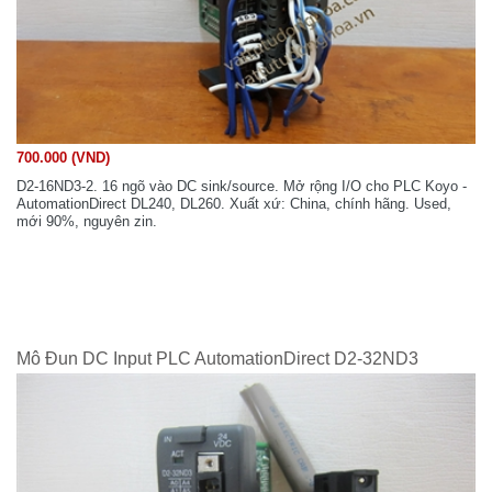
700.000 (VND)
D2-16ND3-2. 16 ngõ vào DC sink/source. Mở rộng I/O cho PLC Koyo -
AutomationDirect DL240, DL260. Xuất xứ: China, chính hãng. Used,
mới 90%, nguyên zin.
Mô Đun DC Input PLC AutomationDirect D2-32ND3