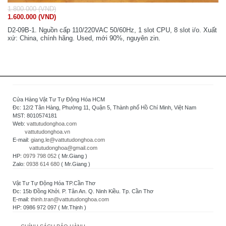
1.800.000 (VND)
1.600.000 (VND)
D2-09B-1. Nguồn cấp 110/220VAC 50/60Hz, 1 slot CPU, 8 slot i/o. Xuất
xứ: China, chính hãng. Used, mới 90%, nguyên zin.
Cửa Hàng Vật Tư Tự Động Hóa HCM
Đc: 12/2 Tân Hàng, Phường 11, Quận 5, Thành phố Hồ Chí Minh, Việt Nam
MST: 8010574181
Web:
vattutudonghoa.com
vattutudonghoa.vn
E-mail:
giang.le@vattutudonghoa.com
vattutudonghoa@gmail.com
HP:
0979 798 052
( Mr.Giang )
Zalo:
0938 614 680
( Mr.Giang )
Vật Tư Tự Động Hóa TP.Cần Thơ
Đc: 15b Đồng Khởi. P. Tân An. Q. Ninh Kiều. Tp. Cần Thơ
E-mail:
thinh.tran@vattutudonghoa.com
HP: 0986 972 097 ( Mr.Thịnh )