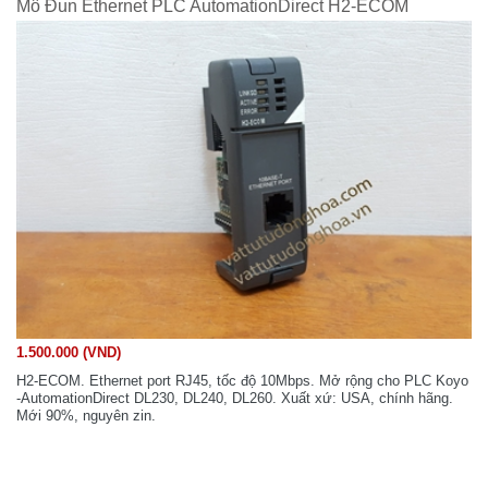
Mô Đun Ethernet PLC AutomationDirect H2-ECOM
1.500.000 (VND)
H2-ECOM. Ethernet port RJ45, tốc độ 10Mbps. Mở rộng cho PLC Koyo
-AutomationDirect DL230, DL240, DL260. Xuất xứ: USA, chính hãng.
Mới 90%, nguyên zin.