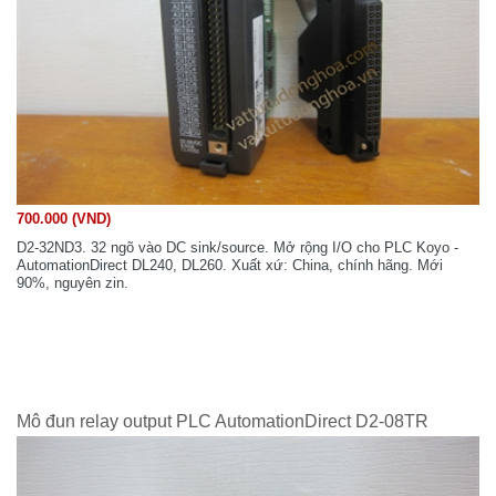
700.000 (VND)
D2-32ND3. 32 ngõ vào DC sink/source. Mở rộng I/O cho PLC Koyo -
AutomationDirect DL240, DL260. Xuất xứ: China, chính hãng. Mới
90%, nguyên zin.
Mô đun relay output PLC AutomationDirect D2-08TR