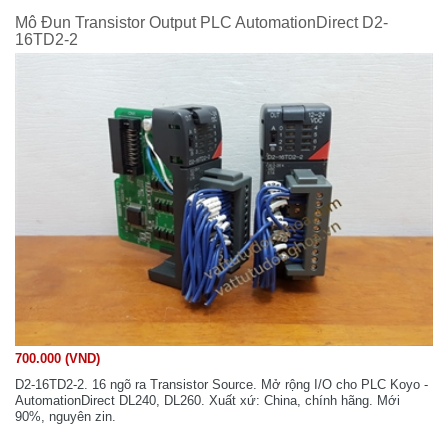
Mô Đun Transistor Output PLC AutomationDirect D2-
16TD2-2
700.000 (VND)
D2-16TD2-2. 16 ngõ ra Transistor Source. Mở rộng I/O cho PLC Koyo -
AutomationDirect DL240, DL260. Xuất xứ: China, chính hãng. Mới
90%, nguyên zin.