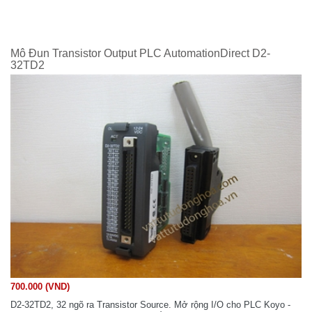
Mô Đun Transistor Output PLC AutomationDirect D2-
32TD2
700.000 (VND)
D2-32TD2, 32 ngõ ra Transistor Source. Mở rộng I/O cho PLC Koyo -