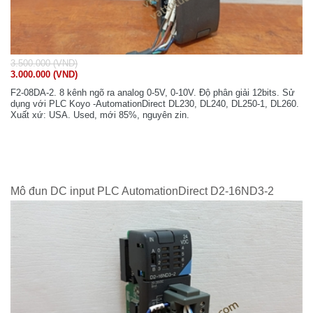
3.500.000 (VND)
3.000.000 (VND)
F2-08DA-2. 8 kênh ngõ ra analog 0-5V, 0-10V. Độ phân giải 12bits. Sử
dụng với PLC Koyo -AutomationDirect DL230, DL240, DL250-1, DL260.
Xuất xứ: USA. Used, mới 85%, nguyên zin.
Mô đun DC input PLC AutomationDirect D2-16ND3-2