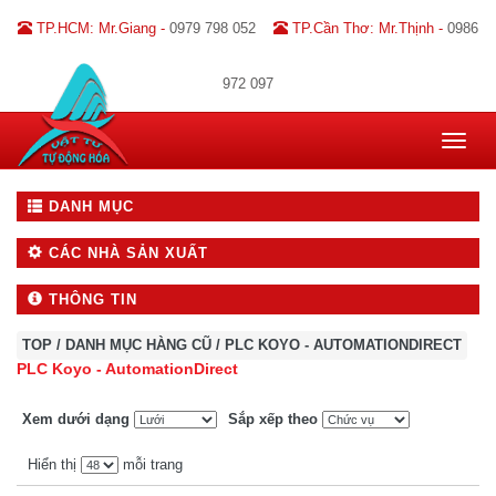
TP.HCM: Mr.Giang -
0979 798 052
TP.Cần Thơ: Mr.Thịnh -
0986
972 097
Toggle
navigat
DANH MỤC
CÁC NHÀ SẢN XUẤT
THÔNG TIN
TOP
/
DANH MỤC HÀNG CŨ
/
PLC KOYO - AUTOMATIONDIRECT
PLC Koyo - AutomationDirect
Xem dưới dạng
Sắp xếp theo
Hiển thị
mỗi trang