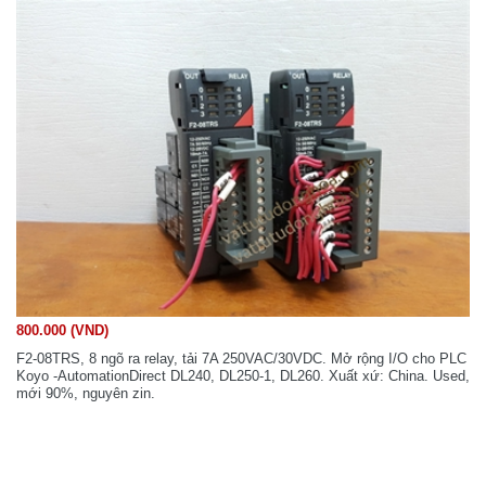
800.000 (VND)
F2-08TRS, 8 ngõ ra relay, tải 7A 250VAC/30VDC. Mở rộng I/O cho PLC
Koyo -AutomationDirect DL240, DL250-1, DL260. Xuất xứ: China. Used,
mới 90%, nguyên zin.