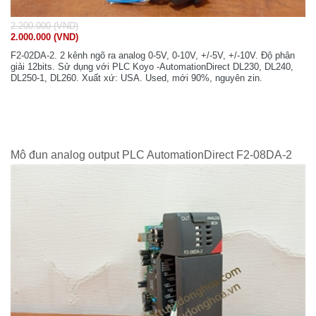
2.200.000 (VND)
2.000.000 (VND)
F2-02DA-2. 2 kênh ngõ ra analog 0-5V, 0-10V, +/-5V, +/-10V. Độ phân
giải 12bits. Sử dụng với PLC Koyo -AutomationDirect DL230, DL240,
DL250-1, DL260. Xuất xứ: USA. Used, mới 90%, nguyên zin.
Mô đun analog output PLC AutomationDirect F2-08DA-2