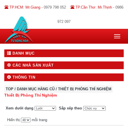
TP.HCM: Mr.Giang -
0979 798 052
TP.Cần Thơ: Mr.Thịnh -
0986
972 097
Toggle
navigat
DANH MỤC
CÁC NHÀ SẢN XUẤT
THÔNG TIN
TOP
/
DANH MỤC HÀNG CŨ
/
THIẾT BỊ PHÒNG THÍ NGHIỆM
Thiết Bị Phòng Thí Nghiệm
Xem dưới dạng
Sắp xếp theo
Hiển thị
mỗi trang