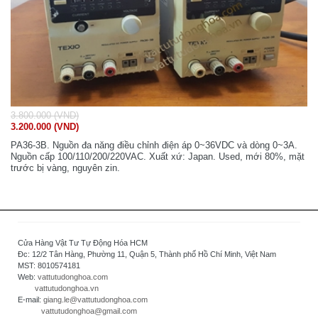
3.800.000 (VND)
3.200.000 (VND)
PA36-3B. Nguồn đa năng điều chỉnh điện áp 0~36VDC và dòng 0~3A.
Nguồn cấp 100/110/200/220VAC. Xuất xứ: Japan. Used, mới 80%, mặt
trước bị vàng, nguyên zin.
Cửa Hàng Vật Tư Tự Động Hóa HCM
Đc: 12/2 Tân Hàng, Phường 11, Quận 5, Thành phố Hồ Chí Minh, Việt Nam
MST: 8010574181
Web:
vattutudonghoa.com
vattutudonghoa.vn
E-mail:
giang.le@vattutudonghoa.com
vattutudonghoa@gmail.com