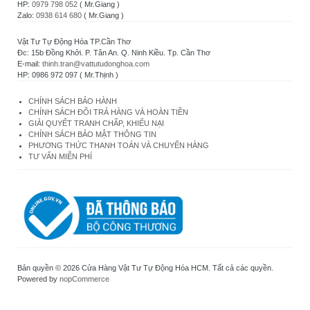
HP:
0979 798 052
( Mr.Giang )
Zalo:
0938 614 680
( Mr.Giang )
Vật Tư Tự Động Hóa TP.Cần Thơ
Đc: 15b Đồng Khởi. P. Tân An. Q. Ninh Kiều. Tp. Cần Thơ
E-mail:
thinh.tran@vattutudonghoa.com
HP: 0986 972 097 ( Mr.Thịnh )
CHÍNH SÁCH BẢO HÀNH
CHÍNH SÁCH ĐỔI TRẢ HÀNG VÀ HOÀN TIỀN
GIẢI QUYẾT TRANH CHẤP, KHIẾU NẠI
CHÍNH SÁCH BẢO MẬT THÔNG TIN
PHƯƠNG THỨC THANH TOÁN VÀ CHUYỂN HÀNG
TƯ VẤN MIỄN PHÍ
Bản quyền © 2026 Cửa Hàng Vật Tư Tự Động Hóa HCM. Tất cả các quyền.
Powered by
nopCommerce