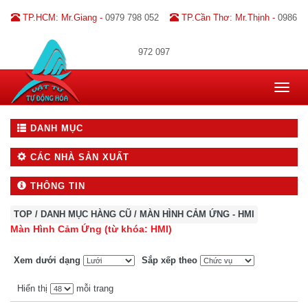
TP.HCM: Mr.Giang -
0979 798 052
TP.Cần Thơ: Mr.Thịnh -
0986
972 097
Toggle
navigat
DANH MỤC
CÁC NHÀ SẢN XUẤT
THÔNG TIN
TOP
/
DANH MỤC HÀNG CŨ
/
MÀN HÌNH CẢM ỨNG - HMI
Màn Hình Cảm Ứng (từ khóa: HMI)
Xem dưới dạng
Sắp xếp theo
Hiển thị
mỗi trang