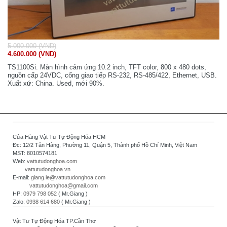
5.000.000 (VND)
4.600.000 (VND)
TS1100Si. Màn hình cảm ứng 10.2 inch, TFT color, 800 x 480 dots,
nguồn cấp 24VDC, cổng giao tiếp RS-232, RS-485/422, Ethernet, USB.
Xuất xứ: China. Used, mới 90%.
Cửa Hàng Vật Tư Tự Động Hóa HCM
Đc: 12/2 Tân Hàng, Phường 11, Quận 5, Thành phố Hồ Chí Minh, Việt Nam
MST: 8010574181
Web:
vattutudonghoa.com
vattutudonghoa.vn
E-mail:
giang.le@vattutudonghoa.com
vattutudonghoa@gmail.com
HP:
0979 798 052
( Mr.Giang )
Zalo:
0938 614 680
( Mr.Giang )
Vật Tư Tự Động Hóa TP.Cần Thơ