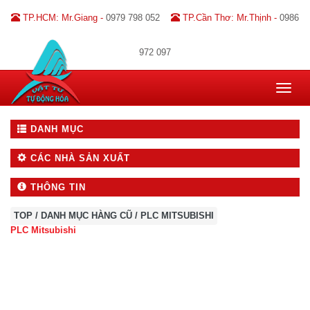
TP.HCM: Mr.Giang -
0979 798 052
TP.Cần Thơ: Mr.Thịnh -
0986
972 097
Toggle
navigat
DANH MỤC
CÁC NHÀ SẢN XUẤT
THÔNG TIN
TOP
/
DANH MỤC HÀNG CŨ
/
PLC MITSUBISHI
PLC Mitsubishi