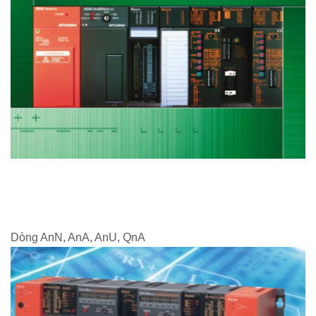
Dòng AnN, AnA, AnU, QnA