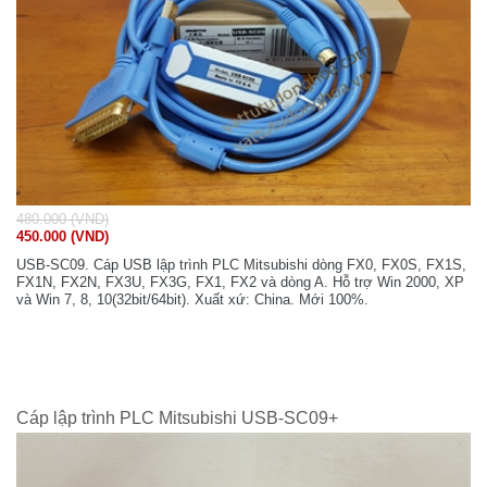
480.000 (VND)
450.000 (VND)
USB-SC09. Cáp USB lập trình PLC Mitsubishi dòng FX0, FX0S, FX1S,
FX1N, FX2N, FX3U, FX3G, FX1, FX2 và dòng A. Hỗ trợ Win 2000, XP
và Win 7, 8, 10(32bit/64bit). Xuất xứ: China. Mới 100%.
Cáp lập trình PLC Mitsubishi USB-SC09+