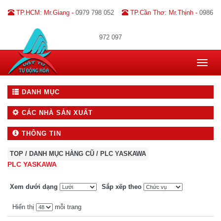
TP.HCM: Mr.Giang -
0979 798 052
TP.Cần Thơ: Mr.Thịnh -
0986
972 097
Toggle
navigat
DANH MỤC
CÁC NHÀ SẢN XUẤT
THÔNG TIN
TOP
/
DANH MỤC HÀNG CŨ
/
PLC YASKAWA
PLC YASKAWA
Xem dưới dạng
Sắp xếp theo
Hiển thị
mỗi trang