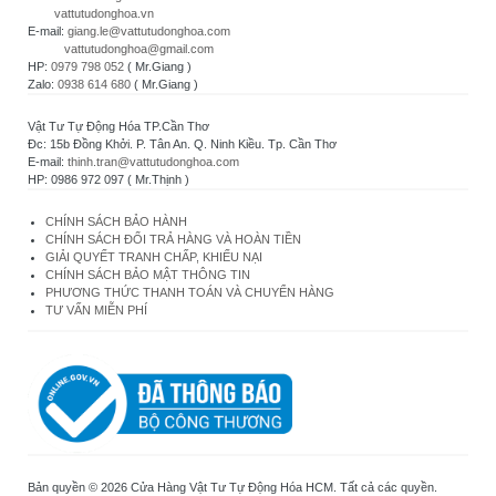
vattutudonghoa.vn
E-mail:
giang.le@vattutudonghoa.com
vattutudonghoa@gmail.com
HP:
0979 798 052
( Mr.Giang )
Zalo:
0938 614 680
( Mr.Giang )
Vật Tư Tự Động Hóa TP.Cần Thơ
Đc: 15b Đồng Khởi. P. Tân An. Q. Ninh Kiều. Tp. Cần Thơ
E-mail:
thinh.tran@vattutudonghoa.com
HP: 0986 972 097 ( Mr.Thịnh )
CHÍNH SÁCH BẢO HÀNH
CHÍNH SÁCH ĐỔI TRẢ HÀNG VÀ HOÀN TIỀN
GIẢI QUYẾT TRANH CHẤP, KHIẾU NẠI
CHÍNH SÁCH BẢO MẬT THÔNG TIN
PHƯƠNG THỨC THANH TOÁN VÀ CHUYỂN HÀNG
TƯ VẤN MIỄN PHÍ
Bản quyền © 2026 Cửa Hàng Vật Tư Tự Động Hóa HCM. Tất cả các quyền.