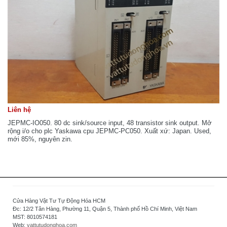
Liên hệ
JEPMC-IO050. 80 dc sink/source input, 48 transistor sink output. Mở
rộng i/o cho plc Yaskawa cpu JEPMC-PC050. Xuất xứ: Japan. Used,
mới 85%, nguyên zin.
Cửa Hàng Vật Tư Tự Động Hóa HCM
Đc: 12/2 Tân Hàng, Phường 11, Quận 5, Thành phố Hồ Chí Minh, Việt Nam
MST: 8010574181
Web:
vattutudonghoa.com