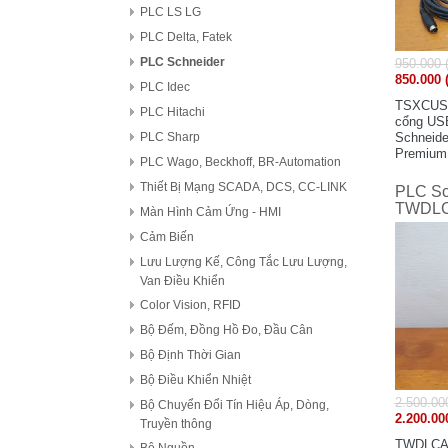
PLC LS LG
PLC Delta, Fatek
PLC Schneider
950.000 
850.000 
PLC Idec
TSXCUSB4
PLC Hitachi
cổng USB
Schneide
PLC Sharp
Premium.
PLC Wago, Beckhoff, BR-Automation
Thiết Bị Mạng SCADA, DCS, CC-LINK
PLC Sc
TWDL
Màn Hình Cảm Ứng - HMI
Cảm Biến
Lưu Lượng Kế, Công Tắc Lưu Lượng,
Van Điều Khiển
Color Vision, RFID
Bộ Đếm, Đồng Hồ Đo, Đầu Cân
Bộ Định Thời Gian
Bộ Điều Khiển Nhiệt
2.500.00
Bộ Chuyển Đổi Tín Hiệu Áp, Dòng,
2.200.00
Truyền thông
TWDLCAA