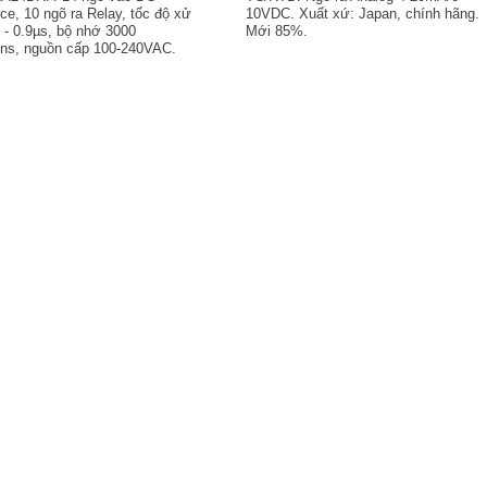
ce, 10 ngõ ra Relay, tốc độ xử
10VDC. Xuất xứ: Japan, chính hãng.
 - 0.9µs, bộ nhớ 3000
Mới 85%.
ions, nguồn cấp 100-240VAC.
 Taiwan. Mới 85%.