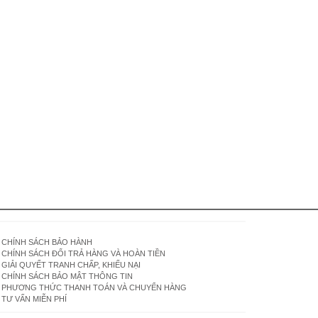
CHÍNH SÁCH BẢO HÀNH
CHÍNH SÁCH ĐỔI TRẢ HÀNG VÀ HOÀN TIỀN
GIẢI QUYẾT TRANH CHẤP, KHIẾU NẠI
CHÍNH SÁCH BẢO MẬT THÔNG TIN
PHƯƠNG THỨC THANH TOÁN VÀ CHUYỂN HÀNG
TƯ VẤN MIỄN PHÍ