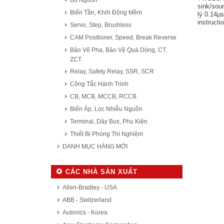
Bộ Nguồn
sink/sour
Biến Tần, Khởi Động Mềm
lý 0.14µs
instruct
Servo, Step, Brushless
Xuất xứ:
CAM Positioner, Speed, Break Reverse
Bảo Vệ Pha, Bảo Vệ Quá Dòng, CT,
ZCT
Relay, Safety Relay, SSR, SCR
Công Tắc Hành Trình
CB, MCB, MCCB, RCCB
Biến Áp, Lọc Nhiễu Nguồn
Terminal, Dây Bus, Phụ Kiện
Thiết Bị Phòng Thí Nghiệm
DANH MỤC HÀNG MỚI
CÁC NHÀ SẢN XUẤT
Allen-Bradley - USA
ABB - Switzerland
Autonics - Korea