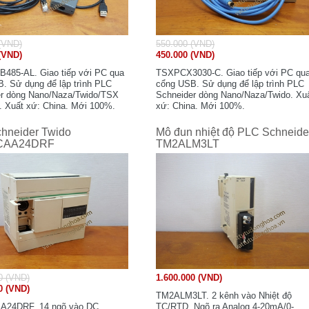
(VND)
550.000 (VND)
(VND)
450.000 (VND)
85-AL. Giao tiếp với PC qua
TSXPCX3030-C. Giao tiếp với PC qu
. Sử dụng để lập trình PLC
cổng USB. Sử dụng để lập trình PLC
r dòng Nano/Naza/Twido/TSX
Schneider dòng Nano/Naza/Twido. Xu
 Xuất xứ: China. Mới 100%.
xứ: China. Mới 100%.
hneider Twido
Mô đun nhiệt độ PLC Schneide
CAA24DRF
TM2ALM3LT
0 (VND)
1.600.000 (VND)
0 (VND)
TM2ALM3LT. 2 kênh vào Nhiệt độ
24DRF. 14 ngõ vào DC
TC/RTD. Ngõ ra Analog 4-20mA/0-