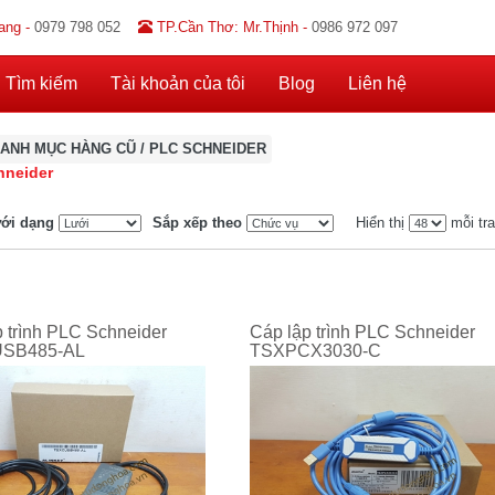
ang -
0979 798 052
TP.Cần Thơ: Mr.Thịnh -
0986 972 097
Tìm kiếm
Tài khoản của tôi
Blog
Liên hệ
ANH MỤC HÀNG CŨ
/
PLC SCHNEIDER
hneider
ới dạng
Sắp xếp theo
Hiển thị
mỗi tr
 trình PLC Schneider
Cáp lập trình PLC Schneider
SB485-AL
TSXPCX3030-C