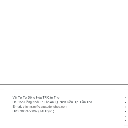
Vật Tư Tự Động Hóa TP.Cần Thơ
Đc: 15b Đồng Khởi. P. Tân An. Q. Ninh Kiều. Tp. Cần Thơ
E-mail:
thinh.tran@vattutudonghoa.com
HP: 0986 972 097 ( Mr.Thịnh )