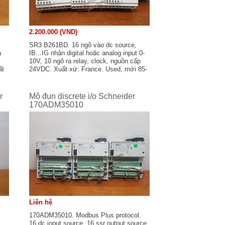
2.200.000 (VND)
SR3 B261BD. 16 ngõ vào dc source,
a
IB...IG nhận digital hoặc analog input 0-
10V, 10 ngõ ra relay, clock, nguồn cấp
ất
24VDC. Xuất xứ: France. Used, mới 85-
90%, nguyên zin.
r
Mô đun discrete i/o Schneider
170ADM35010
Liên hệ
170ADM35010. Modbus Plus protocol.
16 dc input source, 16 ssr output source