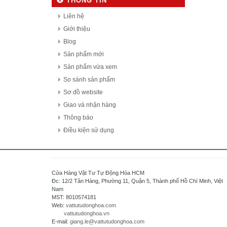
THÔNG TIN
Denki Seikosha - Japan
Daiichi Electronics co.,Ltd - Japan
Liên hệ
Fuji Electric - Japan
Giới thiệu
FESTO
Blog
FDK Coperation
Sản phẩm mới
Hitachi - Japan
Sản phẩm vừa xem
HCFA - China
So sánh sản phẩm
HIOKI - Japan
Sơ đồ website
HAGER
Giao và nhận hàng
HONEYWELL
Thông báo
Hanyoung - Korea
Điều kiện sử dụng
HAKKO Electronics - JAPAN
Hokuyo Automatic Co., Ltd - Japan
IFM - GERMANY
Cửa Hàng Vật Tư Tự Động Hóa HCM
Idec Izumi Corp - Japan
Đc: 12/2 Tân Hàng, Phường 11, Quận 5, Thành phố Hồ Chí Minh, Việt
Nam
IDEC Corporation - Japan
MST: 8010574181
IHI - JAPAN
Web:
vattutudonghoa.com
vattutudonghoa.vn
IOR
E-mail:
giang.le@vattutudonghoa.com