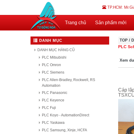
TP.HCM: Mr.Gi
Trang chủ
Sản phẩm mới
TOP
/
D
DANH MỤC
PLC Sc
DANH MỤC HÀNG CŨ
PLC Mitsubishi
Xem dư
PLC Omron
PLC Siemens
PLC Allen-Bradley, Rockwell, RS
Automation
Cáp lập
PLC Panasonic
TSXCU
PLC Keyence
PLC Fuji
PLC Koyo - AutomationDirect
PLC Yaskawa
PLC Samsung, Xinje, HCFA