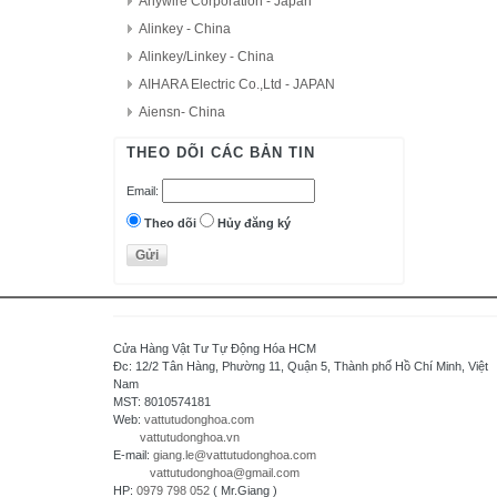
Anywire Corporation - Japan
Alinkey - China
Alinkey/Linkey - China
AIHARA Electric Co.,Ltd - JAPAN
Aiensn- China
AutomationDirect - USA
THEO DÕI CÁC BẢN TIN
D.H.M Korea
Email:
Delta - Taiwan
Danfoss - Denmark
Theo dõi
Hủy đăng ký
DAITRON
Delta Electronics, Inc
Densei-Lambda - Japan
Daihara Electric Co.,Ltd - Japan
Cửa Hàng Vật Tư Tự Động Hóa HCM
Di-soric - Germany
Đc: 12/2 Tân Hàng, Phường 11, Quận 5, Thành phố Hồ Chí Minh, Việt
Nam
Denki Seikosha - Japan
MST: 8010574181
Daiichi Electronics co.,Ltd - Japan
Web:
vattutudonghoa.com
vattutudonghoa.vn
Fuji Electric - Japan
E-mail:
giang.le@vattutudonghoa.com
FESTO
vattutudonghoa@gmail.com
HP:
0979 798 052
( Mr.Giang )