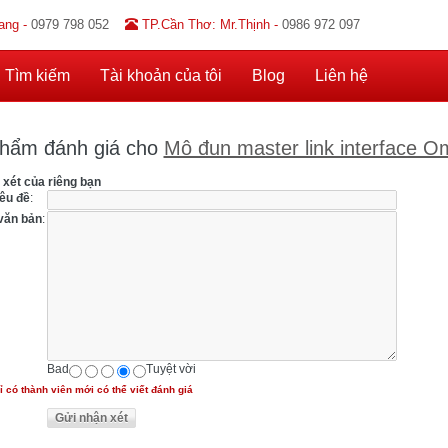
ang -
0979 798 052
TP.Cần Thơ: Mr.Thịnh -
0986 972 097
Tìm kiếm
Tài khoản của tôi
Blog
Liên hệ
hẩm đánh giá cho
Mô đun master link interface
 xét của riêng bạn
iêu đề
:
văn bản
:
Bad
Tuyệt vời
ỉ có thành viên mới có thể viết đánh giá