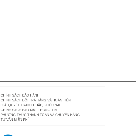
CHÍNH SÁCH BẢO HÀNH
CHÍNH SÁCH ĐỔI TRẢ HÀNG VÀ HOÀN TIỀN
GIẢI QUYẾT TRANH CHẤP, KHIẾU NẠI
CHÍNH SÁCH BẢO MẬT THÔNG TIN
PHƯƠNG THỨC THANH TOÁN VÀ CHUYỂN HÀNG
TƯ VẤN MIỄN PHÍ