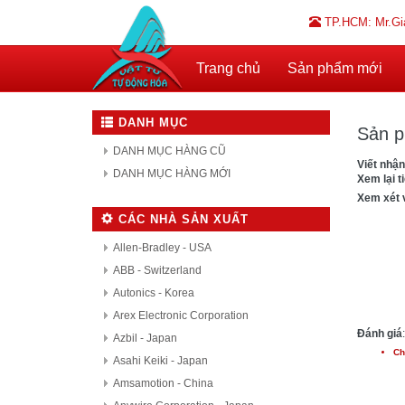
TP.HCM: Mr.Gi
Trang chủ
Sản phẩm mới
DANH MỤC
Sản p
DANH MỤC HÀNG CŨ
Viết nhận
DANH MỤC HÀNG MỚI
Xem lại t
Xem xét 
CÁC NHÀ SẢN XUẤT
Allen-Bradley - USA
ABB - Switzerland
Autonics - Korea
Arex Electronic Corporation
Đánh giá
:
Azbil - Japan
Ch
Asahi Keiki - Japan
Amsamotion - China