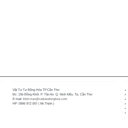
Vật Tư Tự Động Hóa TP.Cần Thơ
Đc: 15b Đồng Khởi. P. Tân An. Q. Ninh Kiều. Tp. Cần Thơ
E-mail:
thinh.tran@vattutudonghoa.com
HP: 0986 972 097 ( Mr.Thịnh )