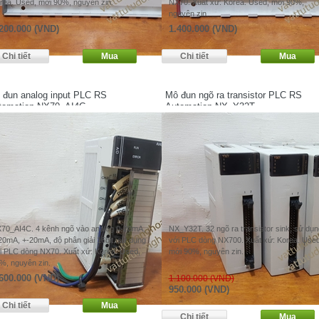
rea. Used, mới 90%, nguyên zin.
NX70. Xuất xứ: Korea. Used, mới 90%,
nguyên zin.
200.000 (VND)
1.400.000 (VND)
 đun analog input PLC RS
Mô đun ngõ ra transistor PLC RS
tomation NX70_AI4C
Automation NX_Y32T
70_AI4C. 4 kênh ngõ vào analog 0-20mA,
NX_Y32T. 32 ngõ ra transistor sink, sử dụn
20mA, +-20mA, độ phân giải 16bit, sử dụng
với PLC dòng NX700. Xuất xứ: Korea. Used
i PLC dòng NX70. Xuất xứ: Korea. Used,
mới 90%, nguyên zin.
%, nguyên zin.
600.000 (VND)
1.100.000 (VND)
950.000 (VND)