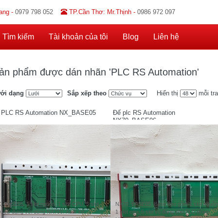
ang -
0979 798 052
TP.Cần Thơ: Mr.Thịnh -
0986 972 097
Tìm kiếm
Tài khoản của tôi
Blog
Liên hệ
ản phẩm được dán nhãn 'PLC RS Automation'
ới dạng
Sắp xếp theo
Hiển thị
mỗi tr
 PLC RS Automation NX_BASE05
Đế plc RS Automation
NX70_BASE06
_BASE05. 1 slot nguồn, 1 slot CPU, 5 slot
NX70_BASE05. Base cpu gồm 1 slot nguồn
O, sử dụng với dòng NX700. Xuất xứ:
1 slot cpu, 5 slot i/o dùng cho PLC dòng