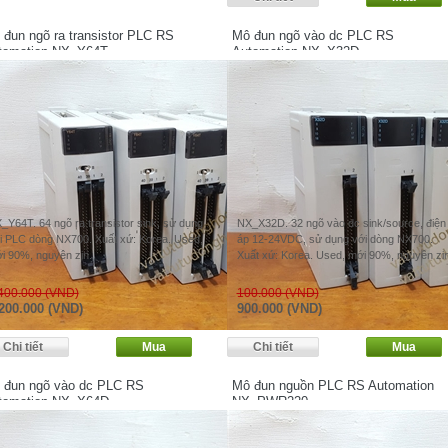
 đun ngõ ra transistor PLC RS
Mô đun ngõ vào dc PLC RS
tomation NX_Y64T
Automation NX_X32D
_Y64T. 64 ngõ ra transistor sink, sử dụng
NX_X32D. 32 ngõ vào dc sink/source, điện
i PLC dòng NX700. Xuất xứ: Korea. Used,
áp 12-24VDC, sử dụng với dòng NX700.
i 90%, nguyên zin.
Xuất xứ: Korea. Used, mới 90%, nguyên zin
400.000 (VND)
100.000 (VND)
200.000 (VND)
900.000 (VND)
 đun ngõ vào dc PLC RS
Mô đun nguồn PLC RS Automation
tomation NX_X64D
NX_PWR220