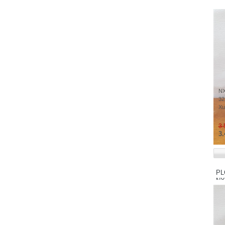
Watt - Taiwan
Watlow - USA
Wittenstein - Germany
WAGO - Germany
Weinview - China
Weintek - Taiwan
LS Industrial Systems - Korea
NX
LG Industrial Systems - Korea
32
LG Electronics - Korea
Xu
LAMBDA - JAPAN
3.
LENZE - Germany
3.
Balluff - Germany
Baumer - Switzerland
Beckhoff - Germany
PL
B&R Industrial Automation GmbH - Austria
NX
Banner - USA
Buffalo - Japan
Yaskawa - Japan