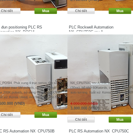
 đun positioning PLC RS
PLC Rockwell Automation
tomation NX_POSI4
NX_CPU750C rev.A
_POSI4. Phát xung 4 trục servo, tần số
NX_CPU750C rev.A. Tốc độ xử lý 0.03μs
ne driver max 1M pulse/s, open collector
(30ns), bộ nhớ 60Kwords, có chức năng P
x 200K pulse/s, sử dụng với dòng NX700.
auto turning. Xuất xứ: Korea. Used, mới 90
ất xứ: Korea. Used, mới 90%, nguyên zin.
600.000 (VND)
4.000.000 (VND)
3.800.000 (VND)
C RS Automation NX_CPU750B
PLC RS Automation NX_CPU750C