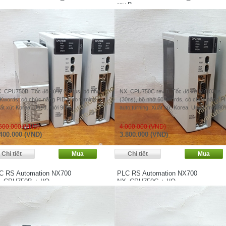
rev.B
_CPU750B. Tốc độ xử lý 0.35μs, bộ nhớ
NX_CPU750C rev.B. Tốc độ xử lý 0.03μs
Kwords, có chức năng PID auto turning.
(30ns), bộ nhớ 60Kwords, có chức năng P
ất xứ: Korea. Used, mới 90%.
auto turning. Xuất xứ: Korea. Used, mới 90
500.000 (VND)
4.000.000 (VND)
400.000 (VND)
3.800.000 (VND)
C RS Automation NX700
PLC RS Automation NX700
_CPU750B + I/O
NX_CPU750C + I/O