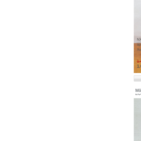
Keyence - Japan
KAWAMURA
KINCO Electric (Shenzhen) Ltd
KOYO Electronics Industries Co., Ltd -
JAPAN
Koganei - Japan
NX
áp
KAKO Electronics Co.,Ltd - JAPAN
Xu
Mitsubishi - Japan
1.
Mitsubishi Electric Automation
1.
Manufacturing (Changshu) Co.,Ltd
Microsonic - Germany
MEAN WELL - TAIWAN
Mô
Merlin Gerin
NX
MTT Corporation - Japan
MAXELL - JAPAN
M-SYSTEM - Japan
MOELLER
Murr Elektronik - Germany
Michael Riedel - Germany