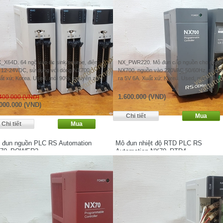
_X64D. 64 ngõ vào dc sink/source, điện
NX_PWR220. Mô đun cấp nguồn cho dòng
 12-24VDC, sử dụng với dòng NX700.
NX700, nguồn vào 220VAC 50/60Hz, nguồ
ất xứ: Korea. Used, mới 90%, nguyên zin.
ra 5V 6A. Xuất xứ: Korea. Used, mới 90%.
1.600.000 (VND)
400.000 (VND)
000.000 (VND)
 đun nguồn PLC RS Automation
Mô đun nhiệt độ RTD PLC RS
70_POWER2
Automation NX70_RTD4