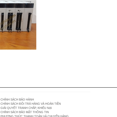
,
CHÍNH SÁCH BẢO HÀNH
CHÍNH SÁCH ĐỔI TRẢ HÀNG VÀ HOÀN TIỀN
GIẢI QUYẾT TRANH CHẤP, KHIẾU NẠI
CHÍNH SÁCH BẢO MẬT THÔNG TIN
PHƯƠNG THỨC THANH TOÁN VÀ CHUYỂN HÀNG