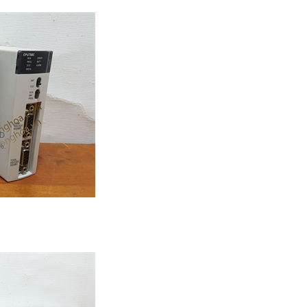
ID
%.