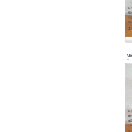
Matsushita Electric Works, Ltd - Japan
NX
Minebea - Japan
50
OE
MOXA - Taiwan
hà
Siemens - Germany
1.
SIEMENS Electrical Apparatus co.,Ltd
Suzhou Chengdu Branch
Samwontech - Korea
Sunx-Panasonic - Japan
Mô
Au
Shihlin Electric - Taiwan
SHARP
Schneider Electric - France
SMC - Japan
SHINDENGEN
Samwha
Sumtak - Japan
NX
SICK - Germany
th
gi
Shinko Technos - Japan
xứ
Sumitomo Heavy Industries. Ltd - JAPAN
3.