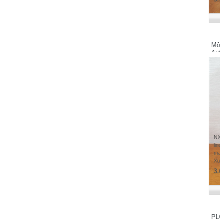
Swallow Electric Co.,Ltd - Japan
Schaffner Group - Switzerland
Shenzhen Samkoon Technology
Corporation Ltd
Mô
Soshin Electric Co.,Ltd - Japan
Au
Sanken Electric Co.,Ltd - Japan
Samsung - Korea
SAGInoMIYA - Japan
Secomea - Denmark
Santron Ltd - Japan
Sony - Japan
NX
STN Sensortechnik AG - Vantaa, Finland
li
Safegauge - Taiwan
ma
Xu
Sensata Technologies, Inc - USA
3.
Schmersal - Germany
Weidmuller - Germany
WIKA - Germany
Wuxi Xinje Electronic Co.,Ltd - China
PL