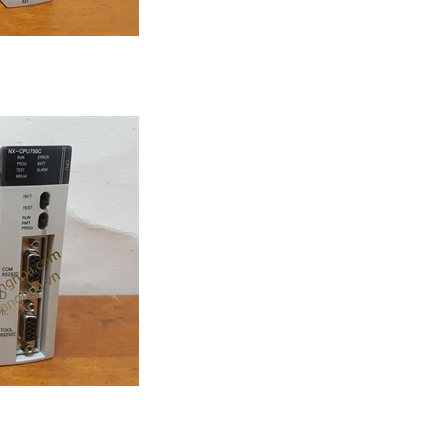
ID
%.