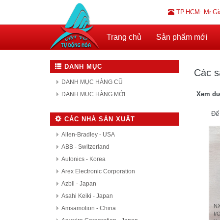
TP.HCM: Mr.Gi
Trang chủ
Sản phẩm mới
DANH MỤC
Các s
DANH MỤC HÀNG CŨ
Xem dư
DANH MỤC HÀNG MỚI
Đế
CÁC NHÀ SẢN XUẤT
Allen-Bradley - USA
ABB - Switzerland
Autonics - Korea
Arex Electronic Corporation
Azbil - Japan
Asahi Keiki - Japan
NX
Amsamotion - China
I/