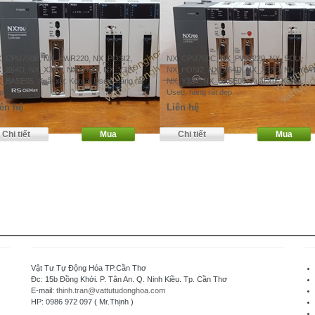
_CPU750B, NX_PWR220, NX_POSI2,
NX_CPU750C, NX_PWR220, NX_SCU,
_X64D, NX_X32D, NX_Y64T, NX_Y32T,
NX_POSI2, NX_X64D, NX_X32D, NX_Y64T
_BASE05. Xuất xứ: Korea. Used, hàng rất
NX_Y32T, NX_BASE08. Xuất xứ: Korea.
p.
Used, hàng rất đẹp.
ên hệ
Liên hệ
Vật Tư Tự Động Hóa TP.Cần Thơ
Đc: 15b Đồng Khởi. P. Tân An. Q. Ninh Kiều. Tp. Cần Thơ
E-mail:
thinh.tran@vattutudonghoa.com
HP: 0986 972 097 ( Mr.Thịnh )