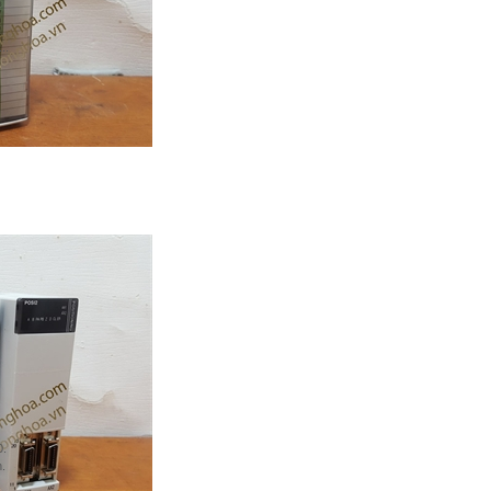
..
0.
.