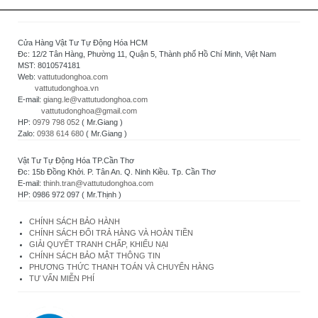
Cửa Hàng Vật Tư Tự Động Hóa HCM
Đc: 12/2 Tân Hàng, Phường 11, Quận 5, Thành phố Hồ Chí Minh, Việt Nam
MST: 8010574181
Web:
vattutudonghoa.com
vattutudonghoa.vn
E-mail:
giang.le@vattutudonghoa.com
vattutudonghoa@gmail.com
HP:
0979 798 052
( Mr.Giang )
Zalo:
0938 614 680
( Mr.Giang )
Vật Tư Tự Động Hóa TP.Cần Thơ
Đc: 15b Đồng Khởi. P. Tân An. Q. Ninh Kiều. Tp. Cần Thơ
E-mail:
thinh.tran@vattutudonghoa.com
HP: 0986 972 097 ( Mr.Thịnh )
CHÍNH SÁCH BẢO HÀNH
CHÍNH SÁCH ĐỔI TRẢ HÀNG VÀ HOÀN TIỀN
GIẢI QUYẾT TRANH CHẤP, KHIẾU NẠI
CHÍNH SÁCH BẢO MẬT THÔNG TIN
PHƯƠNG THỨC THANH TOÁN VÀ CHUYỂN HÀNG
TƯ VẤN MIỄN PHÍ