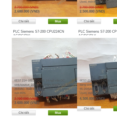
Used, mới 85-90%, nguyên zi
2.700.000 (VND)
2.700.000 (VND)
2.600.000 (VND)
2.500.000 (VND)
PLC Siemens S7-200 CPU224CN
PLC Siemens S7-200 C
AC/DC/RYL
AC/DC/RLY
6ES7 214-1BD23-0XB8. 14 ngõ vào DC
6ES7-216-2BD23-0XB8. 24 ng
sink/source, 10 ngõ ra Relay. Nguồn cấp 85-
dạng sink/source, 16 ngõ ra 
264VAC. Xuất xứ: China, chính hãng. Used,
85-264VAC. Xuất xứ: China, 
mới 85%.
Used, mới 85-90%, nguyên zi
4.500.000 (VND)
2.700.000 (VND)
2.600.000 (VND)