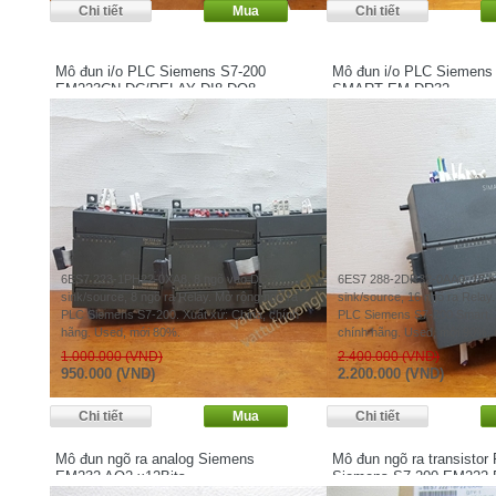
Mô đun i/o PLC Siemens S7-200
Mô đun i/o PLC Siemens
EM223CN DC/RELAY DI8 DO8
SMART EM DR32
6ES7 223-1PH22-0XA8. 8 ngõ vào DC
6ES7 288-2DR32-0AA0. 16 ng
sink/source, 8 ngõ ra Relay. Mở rộng ngõ ra
sink/source, 16 ngõ ra Relay
PLC Siemens S7-200. Xuất xứ: China, chính
PLC Siemens S7-200 Smart. Xu
hãng. Used, mới 80%.
chính hãng. Used, mới 90%, 
1.000.000 (VND)
2.400.000 (VND)
950.000 (VND)
2.200.000 (VND)
Mô đun ngõ ra analog Siemens
Mô đun ngõ ra transistor
EM232 AQ2 x12Bits
Siemens S7-200 EM222