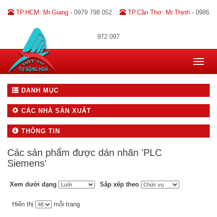
TP.HCM: Mr.Giang -
0979 798 052
TP.Cần Thơ: Mr.Thịnh -
0986
972 097
Toggle
navigat
DANH MỤC
CÁC NHÀ SẢN XUẤT
THÔNG TIN
Các sản phẩm được dán nhãn 'PLC
Siemens'
Xem dưới dạng
Sắp xếp theo
Hiển thị
mỗi trang