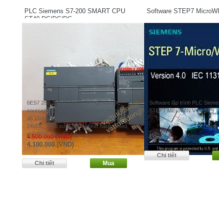
PLC Siemens S7-200 SMART CPU
Software STEP7 MicroW
ST40 DC/DC/DC
6ES7 288-1ST40-0AA0. 24 ngõ vào DC
Software lập trình PLC Siem
source/sink, 16 ngõ ra transistor source. Tốc
STEP7 MicroWIN V4.0 SP9
độ 150ns, bộ nhớ 24 kbytes. Nguồn cấp
24VDC. Xuất xứ: China, chính hãng. Used,
mới 90%, nguyên zin.
Liên hệ
4.500.000 (VND)
4.100.000 (VND)