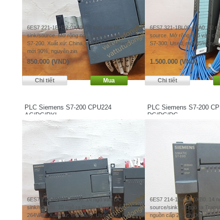
6ES7 221-1BH22-0XA8. 16 ngõ vào DC
6ES7 321-1BL00-0AA0. 32 n
sink/source. Mở rộng ngõ vào PLC Siemens
source. Mở rộng ngõ vào ch
S7-200. Xuất xứ: China, chính hãng. Used,
S7-300. Used, mới 85%, nguy
mới 90%, nguyên zin.
850.000 (VND)
1.500.000 (VND)
PLC Siemens S7-200 CPU224
PLC Siemens S7-200 C
AC/DC/RYL
DC/DC/DC
6ES7 214-1BD23-0XB0. 14 ngõ vào DC
6ES7 214-1AD23-0XB0. 14 n
sink/source, 10 ngõ ra Relay. Nguồn cấp 85-
source/sink, 10 ngõ ra Trans
264VAC. Xuất xứ: Germany. Used, mới 85%.
nguồn cấp 21-28VDC. Xuất x