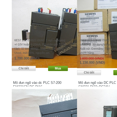
6ES7 232-0HB22-0XA0. 2 ngõ ra analog
6ES7 222-1BF22-0XA0. 8 ngõ 
+/-10V hoặc 4-20mA, Độ phân giải 12 bits
sourcing. Sử dụng với plc S
(áp), 11 bits (dòng). Xuất xứ: Germany.
Xuất xứ: Germany. Tình trạng:
Used, mới 85%, nguyên zin.
chính hãng.
1.700.000 (VND)
1.600.000 (VND)
1.150.000 (VND)
Mô đun ngõ vào dc PLC S7-200
Mô đun ngõ vào DC PLC
EM221CN DC DI16
SM321 DI32xDC24V