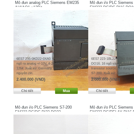
Mô đun analog PLC Siemens EM235
Mô đun i/o PLC Siemens
AI4/AQ1 x12Bit
EM223 DC/DC DI16 DO1
6ES7 235-0KD22-0XA0. 4 ngõ vào analog, 1
6ES7 223-1BL22-0XA0. EM2
ngõ ra analog +/-10V, 4-20mA. Độ phân giải
DO16. 16 ngõ vào dc sink/so
12bit. Xuất xứ: Germany. Used, mới 85%,
transistor source. Sử dụng v
nguyên zin.
S7-200. Xuất xứ: Germany. 
nguyên zin.
2.400.000 (VND)
2.000.000 (VND)
Mô đun i/o PLC Siemens S7-200
Mô đun i/o PLC Siemens
EM223 DC/DC DI32 DO32
EM223 DC/RELAY DI16 