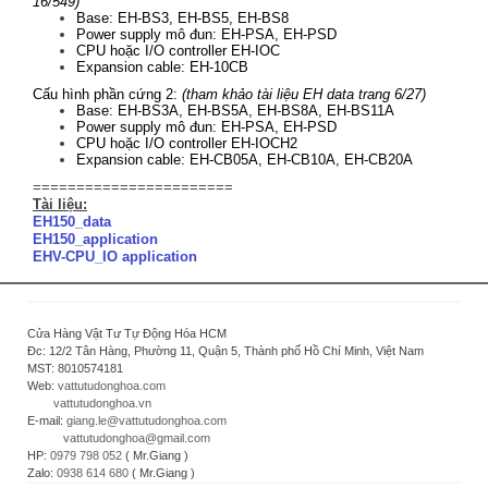
16/549)
Base: EH-BS3, EH-BS5, EH-BS8
Power supply mô đun: EH-PSA, EH-PSD
CPU hoặc I/O controller EH-IOC
Expansion cable: EH-10CB
Cấu hình phần cứng 2:
(tham khảo tài liệu EH data trang 6/27)
Base: EH-BS3A, EH-BS5A, EH-BS8A, EH-BS11A
Power supply mô đun: EH-PSA, EH-PSD
CPU hoặc I/O controller EH-IOCH2
Expansion cable: EH-CB05A, EH-CB10A, EH-CB20A
=======================
Tài liệu:
EH150_data
EH150_application
EHV-CPU_IO application
Cửa Hàng Vật Tư Tự Động Hóa HCM
Đc: 12/2 Tân Hàng, Phường 11, Quận 5, Thành phố Hồ Chí Minh, Việt Nam
MST: 8010574181
Web:
vattutudonghoa.com
vattutudonghoa.vn
E-mail:
giang.le@vattutudonghoa.com
vattutudonghoa@gmail.com
HP:
0979 798 052
( Mr.Giang )
Zalo:
0938 614 680
( Mr.Giang )