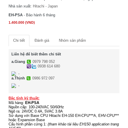
Nhà sản xuất:
Hitachi - Japan
EH-PSA
- Bảo hành 6 tháng
1.400.000 (VND)
Chi tiết
Đánh giá
Nhóm sản phẩm
Liên hệ để biết thêm chi tiết
a.Giang
0979 798 052
0938 614 680
-
a.Thịnh
0986 972 097
-
Đặc tính kỹ thuật:
Mã hàng:
EH-PSA
Nguồn cấp: 100-240VAC 50/60Hz
Ngõ ra: 24VDC 0.4A, 5VAC 3.8A
Sử dụng với Base CPU Hitachi EH-150 EH-CPU***A, EHV-CPU***
hoặc Expansion Base
Cấu hình phần cứng 1:
(tham khảo tài liệu EH150 application trang