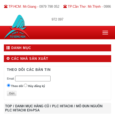
TP.HCM: Mr.Giang -
0979 798 052
TP.Cần Thơ: Mr.Thịnh -
0986
972 097
Toggle
navigat
DANH MỤC
CÁC NHÀ SẢN XUẤT
THEO DÕI CÁC BẢN TIN
Email:
Theo dõi
Hủy đăng ký
TOP
/
DANH MỤC HÀNG CŨ
/
PLC HITACHI
/
MÔ ĐUN NGUỒN
PLC HITACHI EH-PSA