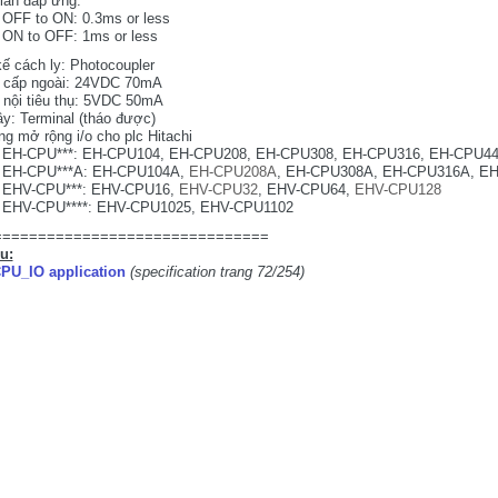
ian đáp ứng:
OFF to ON: 0.3ms or less
ON to OFF: 1ms or less
kế cách ly: Photocoupler
 cấp ngoài: 24VDC 70mA
nội tiêu thụ: 5VDC 50mA
y: Terminal (tháo được)
g mở rộng i/o cho plc Hitachi
EH-CPU***: EH-CPU104, EH-CPU208, EH-CPU308, EH-CPU316, EH-CPU4
EH-CPU***A: EH-CPU104A,
EH-CPU208A
, EH-CPU308A, EH-CPU316A, E
EHV-CPU***: EHV-CPU16,
EHV-CPU32
, EHV-CPU64,
EHV-CPU128
EHV-CPU****: EHV-CPU1025, EHV-CPU1102
===============================
ệu:
PU_IO application
(specification trang 72/254)