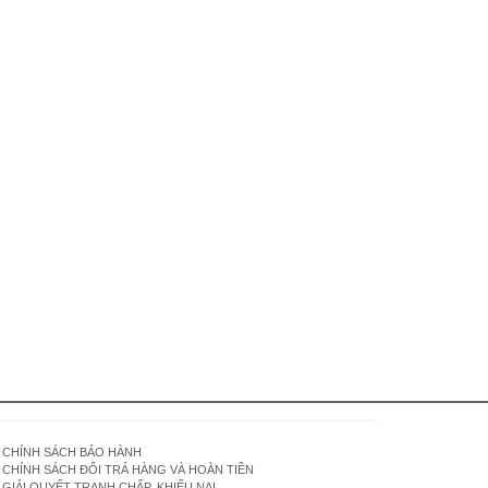
CHÍNH SÁCH BẢO HÀNH
CHÍNH SÁCH ĐỔI TRẢ HÀNG VÀ HOÀN TIỀN
GIẢI QUYẾT TRANH CHẤP, KHIẾU NẠI