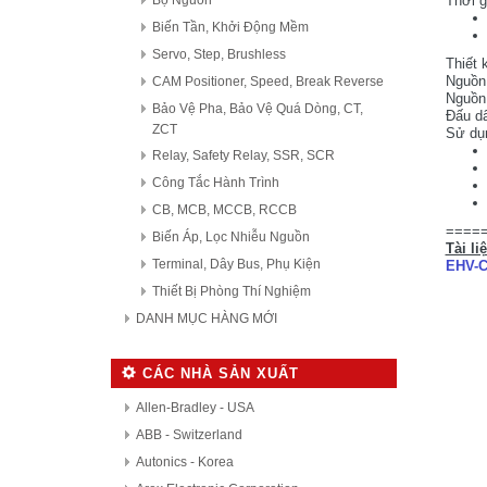
Bộ Nguồn
Thời g
Biến Tần, Khởi Động Mềm
Servo, Step, Brushless
Thiết 
Nguồn
CAM Positioner, Speed, Break Reverse
Nguồn 
Bảo Vệ Pha, Bảo Vệ Quá Dòng, CT,
Đấu dâ
ZCT
Sử dụn
Relay, Safety Relay, SSR, SCR
Công Tắc Hành Trình
CB, MCB, MCCB, RCCB
====
Biến Áp, Lọc Nhiễu Nguồn
Tài li
Terminal, Dây Bus, Phụ Kiện
EHV-C
Thiết Bị Phòng Thí Nghiệm
DANH MỤC HÀNG MỚI
CÁC NHÀ SẢN XUẤT
Allen-Bradley - USA
ABB - Switzerland
Autonics - Korea