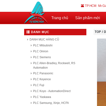
TP.HCM: Mr.Gi
Trang chủ
Sản phẩm mới
TOP
/
D
DANH MỤC
DANH MỤC HÀNG CŨ
PLC Mitsubishi
PLC Omron
PLC Siemens
PLC Allen-Bradley, Rockwell, RS
Automation
PLC Panasonic
PLC Keyence
PLC Fuji
PLC Koyo - AutomationDirect
PLC Yaskawa
PLC Samsung, Xinje, HCFA