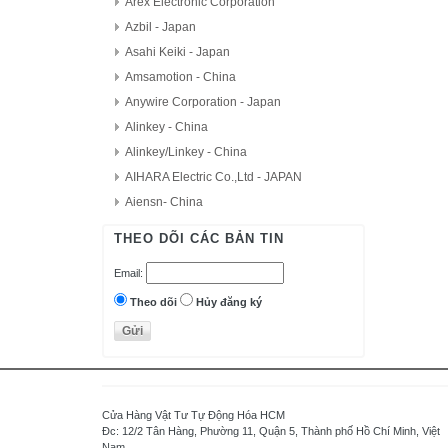
Arex Electronic Corporation
Azbil - Japan
Asahi Keiki - Japan
Amsamotion - China
Anywire Corporation - Japan
Alinkey - China
Alinkey/Linkey - China
AIHARA Electric Co.,Ltd - JAPAN
Aiensn- China
AutomationDirect - USA
THEO DÕI CÁC BẢN TIN
D.H.M Korea
Email:
Delta - Taiwan
Danfoss - Denmark
Theo dõi
Hủy đăng ký
DAITRON
Delta Electronics, Inc
Densei-Lambda - Japan
Daihara Electric Co.,Ltd - Japan
Cửa Hàng Vật Tư Tự Động Hóa HCM
Di-soric - Germany
Đc: 12/2 Tân Hàng, Phường 11, Quận 5, Thành phố Hồ Chí Minh, Việt
Nam