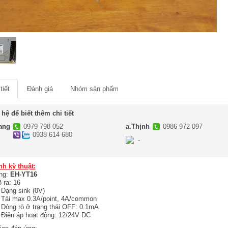
tiết
Đánh giá
Nhóm sản phẩm
 hệ để biết thêm chi tiết
ang
0979 798 052
a.Thịnh
0986 972 097
0938 614 680
-
-
nh kỹ thuật:
ng:
EH-YT16
 ra: 16
Dạng sink (0V)
Tải max 0.3A/point, 4A/common
Dòng rò ở trạng thái OFF: 0.1mA
Điện áp hoạt động: 12/24V DC