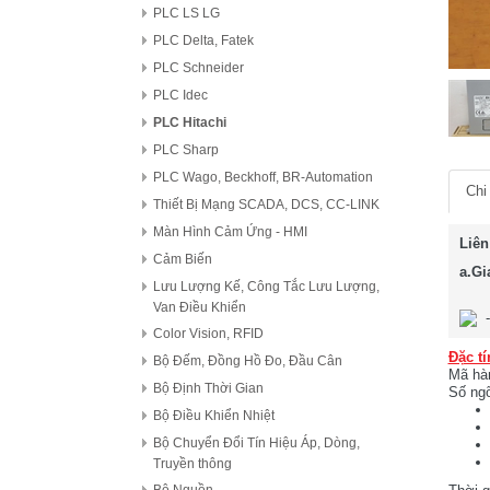
PLC LS LG
PLC Delta, Fatek
PLC Schneider
PLC Idec
PLC Hitachi
PLC Sharp
PLC Wago, Beckhoff, BR-Automation
Chi 
Thiết Bị Mạng SCADA, DCS, CC-LINK
Màn Hình Cảm Ứng - HMI
Liên
Cảm Biến
a.Gi
Lưu Lượng Kế, Công Tắc Lưu Lượng,
Van Điều Khiển
Color Vision, RFID
Đặc tí
Bộ Đếm, Đồng Hồ Đo, Đầu Cân
Mã hà
Bộ Định Thời Gian
Số ngõ
Bộ Điều Khiển Nhiệt
Bộ Chuyển Đổi Tín Hiệu Áp, Dòng,
Truyền thông