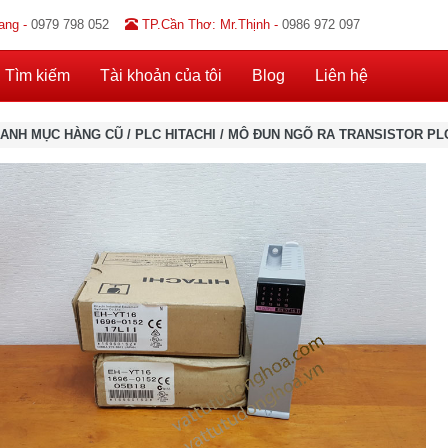
ang -
0979 798 052
TP.Cần Thơ: Mr.Thịnh -
0986 972 097
Tìm kiếm
Tài khoản của tôi
Blog
Liên hệ
ANH MỤC HÀNG CŨ
/
PLC HITACHI
/
MÔ ĐUN NGÕ RA TRANSISTOR PLC