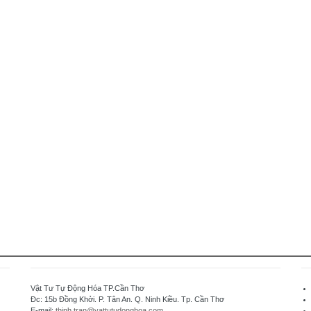
Vật Tư Tự Động Hóa TP.Cần Thơ
Đc: 15b Đồng Khởi. P. Tân An. Q. Ninh Kiều. Tp. Cần Thơ
E-mail:
thinh.tran@vattutudonghoa.com