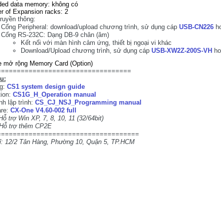
ded data memory: không có
 of Expansion racks: 2
ruyền thông:
Cổng Peripheral: download/upload chương trình, sử dụng cáp
USB-CN226
h
Cổng RS-232C: Dạng DB-9 chân (âm)
Kết nối với màn hình cảm ứng, thiết bị ngoại vi khác
Download/Upload chương trình, sử dụng cáp
USB-XW2Z-200S-VH
ho
e mở rộng Memory Card (Option)
==================================
ệu:
og:
CS1 system design guide
ion:
CS1G_H_Operation manual
nh lập trình:
CS_CJ_NSJ_Programming manual
are:
CX-One V4.60-002 full
Hỗ trợ Win XP, 7, 8, 10, 11 (32/64bit)
rợ thêm CP2E
====================================
ỉ: 12/2 Tân Hàng, Phường 10, Quận 5, TP.HCM