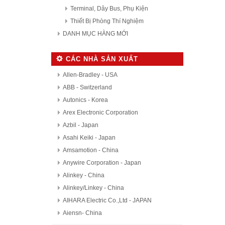
Terminal, Dây Bus, Phụ Kiện
Thiết Bị Phòng Thí Nghiệm
DANH MỤC HÀNG MỚI
CÁC NHÀ SẢN XUẤT
Allen-Bradley - USA
ABB - Switzerland
Autonics - Korea
Arex Electronic Corporation
Azbil - Japan
Asahi Keiki - Japan
Amsamotion - China
Anywire Corporation - Japan
Alinkey - China
Alinkey/Linkey - China
AIHARA Electric Co.,Ltd - JAPAN
Aiensn- China