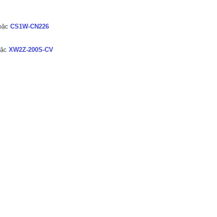
oặc
CS1W-CN226
ặc
XW2Z-200S-CV