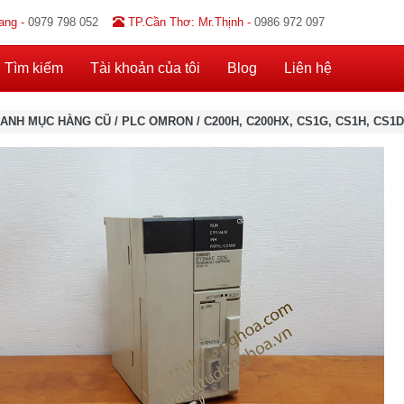
ang -
0979 798 052
TP.Cần Thơ: Mr.Thịnh -
0986 972 097
Tìm kiếm
Tài khoản của tôi
Blog
Liên hệ
ANH MỤC HÀNG CŨ
/
PLC OMRON
/
C200H, C200HX, CS1G, CS1H, CS1D