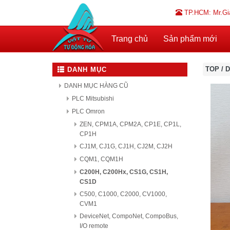
TP.HCM: Mr.Gi
Trang chủ
Sản phẩm mới
TOP
/
D
DANH MỤC
DANH MỤC HÀNG CŨ
PLC Mitsubishi
PLC Omron
ZEN, CPM1A, CPM2A, CP1E, CP1L,
CP1H
CJ1M, CJ1G, CJ1H, CJ2M, CJ2H
CQM1, CQM1H
C200H, C200Hx, CS1G, CS1H,
CS1D
C500, C1000, C2000, CV1000,
CVM1
DeviceNet, CompoNet, CompoBus,
I/O remote