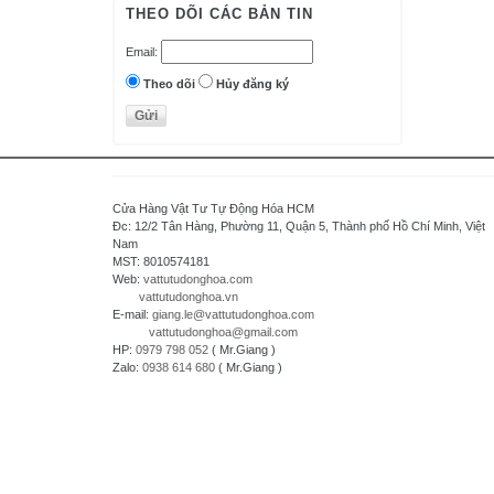
AutomationDirect - USA
THEO DÕI CÁC BẢN TIN
D.H.M Korea
Email:
Delta - Taiwan
Danfoss - Denmark
Theo dõi
Hủy đăng ký
DAITRON
Delta Electronics, Inc
Densei-Lambda - Japan
Daihara Electric Co.,Ltd - Japan
Cửa Hàng Vật Tư Tự Động Hóa HCM
Di-soric - Germany
Đc: 12/2 Tân Hàng, Phường 11, Quận 5, Thành phố Hồ Chí Minh, Việt
Nam
Denki Seikosha - Japan
MST: 8010574181
Daiichi Electronics co.,Ltd - Japan
Web:
vattutudonghoa.com
vattutudonghoa.vn
Fuji Electric - Japan
E-mail:
giang.le@vattutudonghoa.com
FESTO
vattutudonghoa@gmail.com
HP:
0979 798 052
( Mr.Giang )
FDK Coperation
Zalo:
0938 614 680
( Mr.Giang )
Hitachi - Japan
HCFA - China
HIOKI - Japan
HAGER