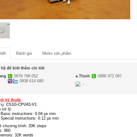
tiết
Đánh giá
Nhóm sản phẩm
 hệ để biết thêm chi tiết
ang
0979 798 052
a.Thịnh
0986 972 097
0938 614 680
-
-
nh kỹ thuật:
ng:
CS1G-CPU43-V1
 xử lý:
Basic instructions: 0.04 µs min
Special instructions: 0.12 µs min
 chương trình: 20K steps
ts: 960
memory: 32K words