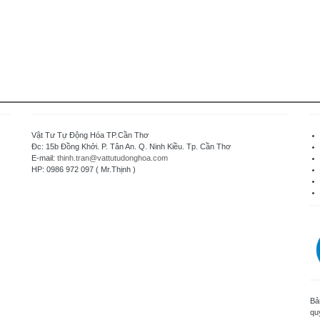
Vật Tư Tự Động Hóa TP.Cần Thơ
Đc: 15b Đồng Khởi. P. Tân An. Q. Ninh Kiều. Tp. Cần Thơ
E-mail:
thinh.tran@vattutudonghoa.com
HP: 0986 972 097 ( Mr.Thịnh )
Bả
qu