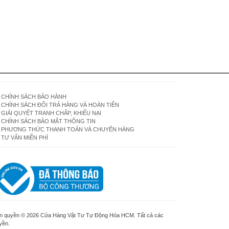
CHÍNH SÁCH BẢO HÀNH
CHÍNH SÁCH ĐỔI TRẢ HÀNG VÀ HOÀN TIỀN
GIẢI QUYẾT TRANH CHẤP, KHIẾU NẠI
CHÍNH SÁCH BẢO MẬT THÔNG TIN
PHƯƠNG THỨC THANH TOÁN VÀ CHUYỂN HÀNG
TƯ VẤN MIỄN PHÍ
n quyền © 2026 Cửa Hàng Vật Tư Tự Động Hóa HCM. Tất cả các
yền.