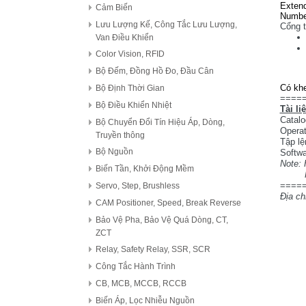
Exten
Cảm Biến
Number
Lưu Lượng Kế, Công Tắc Lưu Lượng,
Cổng t
Van Điều Khiển
Color Vision, RFID
Bộ Đếm, Đồng Hồ Đo, Đầu Cân
Có kh
Bộ Định Thời Gian
====
Bộ Điều Khiển Nhiệt
Tài li
Catal
Bộ Chuyển Đổi Tín Hiệu Áp, Dòng,
Operat
Truyền thông
Tập lệ
Bộ Nguồn
Softw
Note: 
Biến Tần, Khởi Động Mềm
Hỗ t
====
Servo, Step, Brushless
Địa ch
CAM Positioner, Speed, Break Reverse
Bảo Vệ Pha, Bảo Vệ Quá Dòng, CT,
ZCT
Relay, Safety Relay, SSR, SCR
Công Tắc Hành Trình
CB, MCB, MCCB, RCCB
Biến Áp, Lọc Nhiễu Nguồn