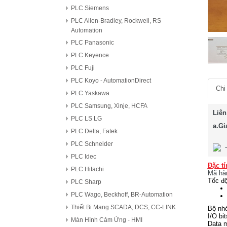
PLC Siemens
PLC Allen-Bradley, Rockwell, RS
Automation
PLC Panasonic
PLC Keyence
PLC Fuji
PLC Koyo - AutomationDirect
Chi 
PLC Yaskawa
PLC Samsung, Xinje, HCFA
Liên
PLC LS LG
a.Gi
PLC Delta, Fatek
PLC Schneider
PLC Idec
Đặc tí
PLC Hitachi
Mã hà
Tốc độ
PLC Sharp
PLC Wago, Beckhoff, BR-Automation
Thiết Bị Mạng SCADA, DCS, CC-LINK
Bộ nhớ
I/O bi
Màn Hình Cảm Ứng - HMI
Data 